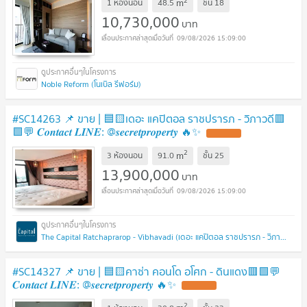
2
m
1 ห้องนอน
48.5
ชั้น
18
10,730,000
บาท
09/08/2026 15:09:00
Noble Reform (โนเบิล รีฟอร์ม)
#SC14263 📌 ขาย | 🟦🟨เดอะ แคปิตอล ราชปรารภ - วิภาวดี🟥
🟩💬 𝑪𝒐𝒏𝒕𝒂𝒄𝒕 𝑳𝑰𝑵𝑬: @𝒔𝒆𝒄𝒓𝒆𝒕𝒑𝒓𝒐𝒑𝒆𝒓𝒕𝒚 🔥✨
UPDATE !
2
m
3 ห้องนอน
91.0
ชั้น
25
13,900,000
บาท
09/08/2026 15:09:00
The Capital Ratchaprarop - Vibhavadi (เดอะ แคปิตอล ราชปรารภ - วิภาวดี)
#SC14327​​ 📌 ขาย | 🟦🟨คาซ่า คอนโด อโศก - ดินแดง🟥🟩💬
𝑪𝒐𝒏𝒕𝒂𝒄𝒕 𝑳𝑰𝑵𝑬: @𝒔𝒆𝒄𝒓𝒆𝒕𝒑𝒓𝒐𝒑𝒆𝒓𝒕𝒚 🔥✨
UPDATE !
2