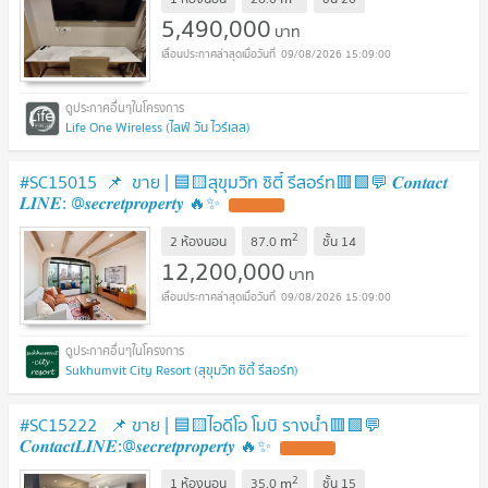
5,490,000
บาท
09/08/2026 15:09:00
Life One Wireless (ไลฟ์ วัน ไวร์เลส)
#SC15015​​ ​​ 📌 ขาย | 🟦🟨สุขุมวิท ซิตี้ รีสอร์ท🟥🟩💬 𝑪𝒐𝒏𝒕𝒂𝒄𝒕
𝑳𝑰𝑵𝑬: @𝒔𝒆𝒄𝒓𝒆𝒕𝒑𝒓𝒐𝒑𝒆𝒓𝒕𝒚 🔥✨
UPDATE !
2
m
2 ห้องนอน
87.0
ชั้น
14
12,200,000
บาท
09/08/2026 15:09:00
Sukhumvit City Resort (สุขุมวิท ซิตี้ รีสอร์ท)
#SC15222 📌 ขาย | 🟦🟨ไอดีโอ โมบิ รางน้ำ🟥🟩💬
𝑪𝒐𝒏𝒕𝒂𝒄𝒕𝑳𝑰𝑵𝑬:@𝒔𝒆𝒄𝒓𝒆𝒕𝒑𝒓𝒐𝒑𝒆𝒓𝒕𝒚 🔥✨
UPDATE !
2
m
1 ห้องนอน
35.0
ชั้น
15