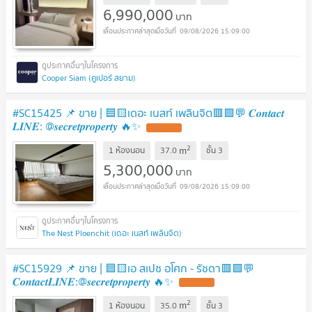
6,990,000
บาท
09/08/2026 15:09:00
Cooper Siam (คูเปอร์ สยาม)
#SC15425 📌 ขาย | 🟦🟨เดอะ เนสท์ เพลินจิต🟥🟩💬 𝑪𝒐𝒏𝒕𝒂𝒄𝒕
𝑳𝑰𝑵𝑬: @𝒔𝒆𝒄𝒓𝒆𝒕𝒑𝒓𝒐𝒑𝒆𝒓𝒕𝒚 🔥✨
UPDATE !
2
m
1 ห้องนอน
37.0
ชั้น
3
5,300,000
บาท
09/08/2026 15:09:00
The Nest Ploenchit (เดอะ เนสท์ เพลินจิต)
#SC15929 📌 ขาย | 🟦🟨เอ สเปซ อโศก - รัชดา🟥🟩💬
𝑪𝒐𝒏𝒕𝒂𝒄𝒕𝑳𝑰𝑵𝑬:@𝒔𝒆𝒄𝒓𝒆𝒕𝒑𝒓𝒐𝒑𝒆𝒓𝒕𝒚 🔥✨
UPDATE !
2
m
1 ห้องนอน
35.0
ชั้น
3