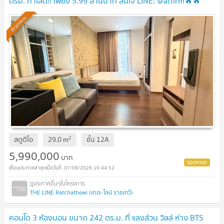
ตรม. ทำเลดี!! เพียง 5.99 ล้านบาท สนใจ LINE: @atfirm🔥🔥
UPDATE !
Premium
2
สตูดิโอ
29.0
m
ชั้น
12A
5,990,000
บาท
07/08/2026 10:44:52
THE LINE Ratchathewi (เดอะ ไลน์ ราชเทวี)
คอนโด 3 ห้องนอน ขนาด 242 ตร.ม. ที่ แลงส์วน วิลล์ ห่าง BTS