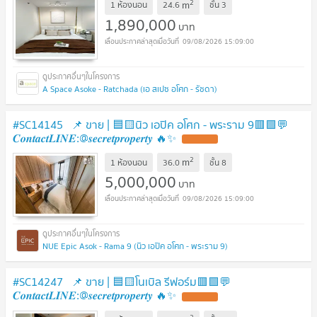
2
m
1 ห้องนอน
24.6
ชั้น
3
1,890,000
บาท
09/08/2026 15:09:00
A Space Asoke - Ratchada (เอ สเปซ อโศก - รัชดา)
#SC14145 ​ 📌 ขาย | 🟦🟨นิว เอปิค อโศก - พระราม 9​🟥🟩💬
𝑪𝒐𝒏𝒕𝒂𝒄𝒕𝑳𝑰𝑵𝑬:@𝒔𝒆𝒄𝒓𝒆𝒕𝒑𝒓𝒐𝒑𝒆𝒓𝒕𝒚 🔥✨
UPDATE !
2
m
1 ห้องนอน
36.0
ชั้น
8
5,000,000
บาท
09/08/2026 15:09:00
NUE Epic Asok - Rama 9 (นิว เอปิค อโศก - พระราม 9)
#SC14247 📌 ขาย | 🟦🟨โนเบิล รีฟอร์ม​🟥🟩💬
𝑪𝒐𝒏𝒕𝒂𝒄𝒕𝑳𝑰𝑵𝑬:@𝒔𝒆𝒄𝒓𝒆𝒕𝒑𝒓𝒐𝒑𝒆𝒓𝒕𝒚 🔥✨
UPDATE !