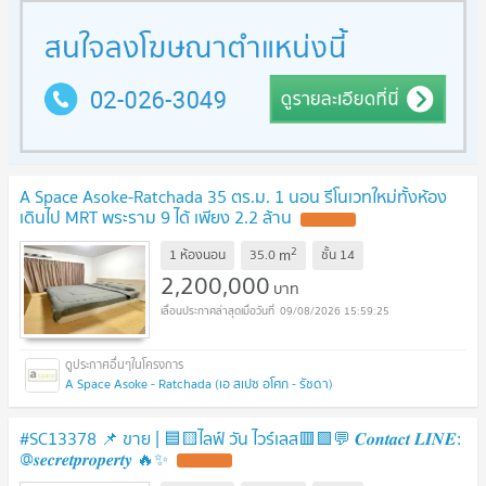
A Space Asoke-Ratchada 35 ตร.ม. 1 นอน รีโนเวทใหม่ทั้งห้อง
เดินไป MRT พระราม 9 ได้ เพียง 2.2 ล้าน
UPDATE !
2
m
1 ห้องนอน
35.0
ชั้น
14
2,200,000
บาท
09/08/2026 15:59:25
A Space Asoke - Ratchada (เอ สเปซ อโศก - รัชดา)
#SC13378​​ 📌 ขาย | 🟦🟨ไลฟ์ วัน ไวร์เลส🟥🟩💬 𝑪𝒐𝒏𝒕𝒂𝒄𝒕 𝑳𝑰𝑵𝑬:
@𝒔𝒆𝒄𝒓𝒆𝒕𝒑𝒓𝒐𝒑𝒆𝒓𝒕𝒚 🔥✨
UPDATE !