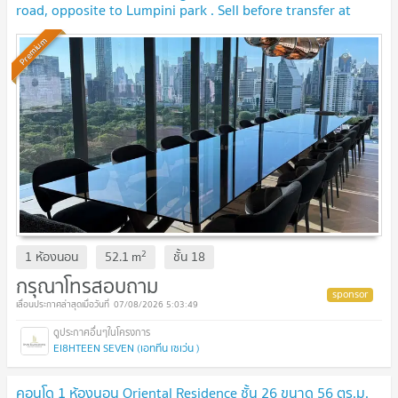
road, opposite to Lumpini park . Sell before transfer at
original contract price. 🔥 BEST DEAL🔥
UPDATE !
Premium
2
1 ห้องนอน
52.1
m
ชั้น
18
กรุณาโทรสอบถาม
07/08/2026 5:03:49
EI8HTEEN SEVEN (เอททีน เซเว่น )
คอนโด 1 ห้องนอน Oriental Residence ชั้น 26 ขนาด 56 ตร.ม.