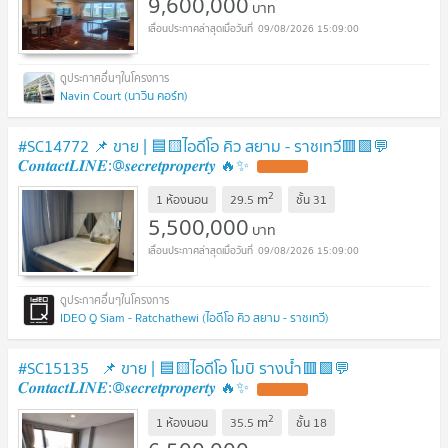
9,600,000
บาท
09/08/2026 15:09:00
Navin Court (นาวิน คอร์ท)
#SC14772 📌 ขาย | 🟦🟨ไอดีโอ คิว สยาม - ราชเทวี🟥🟩💬
𝑪𝒐𝒏𝒕𝒂𝒄𝒕𝑳𝑰𝑵𝑬:@𝒔𝒆𝒄𝒓𝒆𝒕𝒑𝒓𝒐𝒑𝒆𝒓𝒕𝒚 🔥✨
UPDATE !
2
m
1 ห้องนอน
29.5
ชั้น
31
5,500,000
บาท
09/08/2026 15:09:00
IDEO Q Siam - Ratchathewi (ไอดีโอ คิว สยาม - ราชเทวี)
#SC15135 📌 ขาย | 🟦🟨ไอดีโอ โมบิ รางน้ำ​🟥🟩💬
𝑪𝒐𝒏𝒕𝒂𝒄𝒕𝑳𝑰𝑵𝑬:@𝒔𝒆𝒄𝒓𝒆𝒕𝒑𝒓𝒐𝒑𝒆𝒓𝒕𝒚 🔥✨
UPDATE !
2
m
1 ห้องนอน
35.5
ชั้น
18