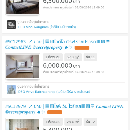
6,500,000
บาท
09/08/2026 15:09:00
IDEO Mobi Rangnam (ไอดีโอ โมบิ รางน้ำ)
#SC12963​​​ 📌 ขาย | 🟦🟨ไอดีโอ เวิร์ฟ ราชปรารภ🟥🟩💬
𝑪𝒐𝒏𝒕𝒂𝒄𝒕𝑳𝑰𝑵𝑬:@𝒔𝒆𝒄𝒓𝒆𝒕𝒑𝒓𝒐𝒑𝒆𝒓𝒕𝒚 🔥✨
UPDATE !
2
m
2 ห้องนอน
57.0
ชั้น
11
6,000,000
บาท
09/08/2026 15:09:00
IDEO Verve Ratchaprarop (ไอดีโอ เวิร์ฟ ราชปรารภ)
#SC12979 📌 ขาย | 🟦🟨ไลฟ์ วัน ไวร์เลส​🟥🟩💬 𝑪𝒐𝒏𝒕𝒂𝒄𝒕 𝑳𝑰𝑵𝑬:
@𝒔𝒆𝒄𝒓𝒆𝒕𝒑𝒓𝒐𝒑𝒆𝒓𝒕𝒚 🔥✨
UPDATE !
2
m
1 ห้องนอน
28.4
ชั้น
12
5,490,000