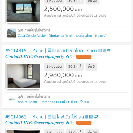
m
1 ห้องนอน
30.8
ชั้น
23
2,500,000
บาท
09/08/2026 15:09:00
Casa Condo Asoke - Dindaeng (คาซ่า คอนโด อโศก - ดินแดง)
#SC14815 📌ขาย | 🟦🟨แอสปาย อโศก - รัชดา​​🟥🟩💬
𝑪𝒐𝒏𝒕𝒂𝒄𝒕𝑳𝑰𝑵𝑬:@𝒔𝒆𝒄𝒓𝒆𝒕𝒑𝒓𝒐𝒑𝒆𝒓𝒕𝒚 🔥✨
UPDATE !
2
m
1 ห้องนอน
30.2
ชั้น
3
2,980,000
บาท
09/08/2026 15:09:00
Aspire Asoke - Ratchada (แอสปาย อโศก - รัชดา)
#SC14961 📌ขาย | 🟦🟨ไลฟ์ วัน ไวร์เลส​🟥🟩💬
𝑪𝒐𝒏𝒕𝒂𝒄𝒕𝑳𝑰𝑵𝑬:@𝒔𝒆𝒄𝒓𝒆𝒕𝒑𝒓𝒐𝒑𝒆𝒓𝒕𝒚 🔥✨
UPDATE !
2
m
1 ห้องนอน
28.0
ชั้น
20