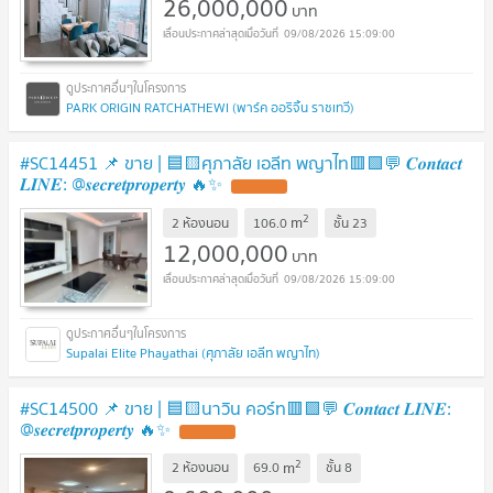
26,000,000
บาท
09/08/2026 15:09:00
PARK ORIGIN RATCHATHEWI (พาร์ค ออริจิ้น ราชเทวี)
#SC14451 📌 ขาย | 🟦🟨ศุภาลัย เอลีท พญาไท​🟥🟩💬 𝑪𝒐𝒏𝒕𝒂𝒄𝒕
𝑳𝑰𝑵𝑬: @𝒔𝒆𝒄𝒓𝒆𝒕𝒑𝒓𝒐𝒑𝒆𝒓𝒕𝒚 🔥✨
UPDATE !
2
m
2 ห้องนอน
106.0
ชั้น
23
12,000,000
บาท
09/08/2026 15:09:00
Supalai Elite Phayathai (ศุภาลัย เอลีท พญาไท)
#SC14500​​​ 📌 ขาย | 🟦🟨นาวิน คอร์ท🟥🟩💬 𝑪𝒐𝒏𝒕𝒂𝒄𝒕 𝑳𝑰𝑵𝑬:
@𝒔𝒆𝒄𝒓𝒆𝒕𝒑𝒓𝒐𝒑𝒆𝒓𝒕𝒚 🔥✨
UPDATE !
2
m
2 ห้องนอน
69.0
ชั้น
8