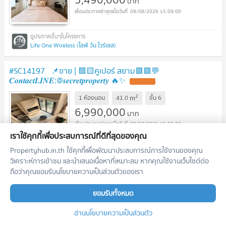
บาท
09/08/2026 15:09:00
Life One Wireless (ไลฟ์ วัน ไวร์เลส)
#SC14197 📌ขาย | 🟦🟨คูเปอร์ สยาม​​🟥🟩💬
𝑪𝒐𝒏𝒕𝒂𝒄𝒕𝑳𝑰𝑵𝑬:@𝒔𝒆𝒄𝒓𝒆𝒕𝒑𝒓𝒐𝒑𝒆𝒓𝒕𝒚 🔥✨
UPDATE !
2
m
1 ห้องนอน
41.0
ชั้น
6
6,990,000
บาท
09/08/2026 15:09:00
เราใช้คุกกี้เพื่อประสบการณ์ที่ดีที่สุดของคุณ
Propertyhub.in.th ใช้คุกกี้เพื่อพัฒนาประสบการณ์การใช้งานของคุณ
Cooper Siam (คูเปอร์ สยาม)
วิเคราะห์การเข้าชม และนำเสนอเนื้อหาที่เหมาะสม หากคุณใช้งานเว็บไซต์ต่อ
ถือว่าคุณยอมรับนโยบายความเป็นส่วนตัวของเรา
#SC15098 📌 ขาย | 🟦🟨เอ สเปซ อโศก - รัชดา​🟥🟩💬
𝑪𝒐𝒏𝒕𝒂𝒄𝒕𝑳𝑰𝑵𝑬:@𝒔𝒆𝒄𝒓𝒆𝒕𝒑𝒓𝒐𝒑𝒆𝒓𝒕𝒚 🔥✨
ยอมรับทั้งหมด
UPDATE !
2
m
1 ห้องนอน
35.4
ชั้น
10
อ่านนโยบายความเป็นส่วนตัว
2,160,000
บาท