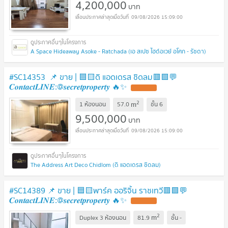
4,200,000
บาท
09/08/2026 15:09:00
A Space Hideaway Asoke - Ratchada (เอ สเปซ ไฮด์อเวย์ อโศก - รัชดา)
#SC14353​​​ 📌 ขาย | 🟦🟨ดิ แอดเดรส ชิดลม🟥🟩💬
𝑪𝒐𝒏𝒕𝒂𝒄𝒕𝑳𝑰𝑵𝑬:@𝒔𝒆𝒄𝒓𝒆𝒕𝒑𝒓𝒐𝒑𝒆𝒓𝒕𝒚 🔥✨
UPDATE !
2
m
1 ห้องนอน
57.0
ชั้น
6
9,500,000
บาท
09/08/2026 15:09:00
The Address Art Deco Chidlom (ดิ แอดเดรส ชิดลม)
#SC14389 📌 ขาย | 🟦🟨พาร์ค ออริจิ้น ราชเทวี​🟥🟩💬
𝑪𝒐𝒏𝒕𝒂𝒄𝒕𝑳𝑰𝑵𝑬:@𝒔𝒆𝒄𝒓𝒆𝒕𝒑𝒓𝒐𝒑𝒆𝒓𝒕𝒚 🔥✨
UPDATE !
2
m
Duplex 3 ห้องนอน
81.9
ชั้น
-