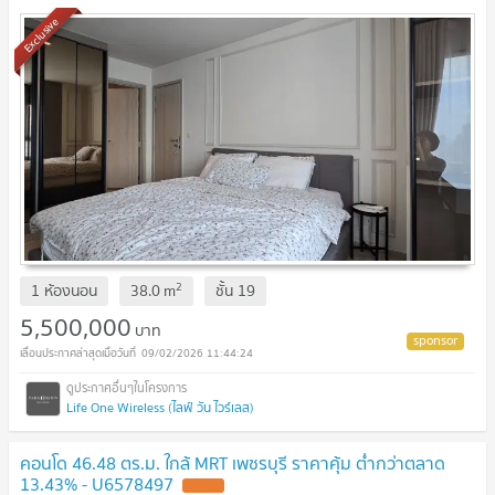
Exclusive
2
1 ห้องนอน
38.0
m
ชั้น
19
5,500,000
บาท
09/02/2026 11:44:24
Life One Wireless (ไลฟ์ วัน ไวร์เลส)
คอนโด 46.48 ตร.ม. ใกล้ MRT เพชรบุรี ราคาคุ้ม ต่ำกว่าตลาด
13.43% - U6578497
NEW !