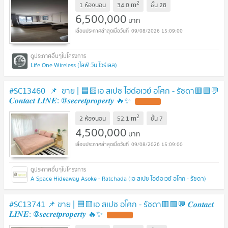
2
m
1 ห้องนอน
34.0
ชั้น
28
6,500,000
บาท
09/08/2026 15:09:00
Life One Wireless (ไลฟ์ วัน ไวร์เลส)
#SC13460​​ ​​ 📌 ขาย | 🟦🟨เอ สเปซ ไฮด์อเวย์ อโศก - รัชดา​​🟥🟩💬
𝑪𝒐𝒏𝒕𝒂𝒄𝒕 𝑳𝑰𝑵𝑬: @𝒔𝒆𝒄𝒓𝒆𝒕𝒑𝒓𝒐𝒑𝒆𝒓𝒕𝒚 🔥✨
UPDATE !
2
m
2 ห้องนอน
52.1
ชั้น
7
4,500,000
บาท
09/08/2026 15:09:00
A Space Hideaway Asoke - Ratchada (เอ สเปซ ไฮด์อเวย์ อโศก - รัชดา)
#SC13741​​ 📌 ขาย | 🟦🟨เอ สเปซ อโศก - รัชดา🟥🟩💬 𝑪𝒐𝒏𝒕𝒂𝒄𝒕
𝑳𝑰𝑵𝑬: @𝒔𝒆𝒄𝒓𝒆𝒕𝒑𝒓𝒐𝒑𝒆𝒓𝒕𝒚 🔥✨
UPDATE !