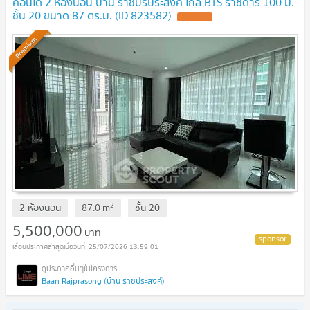
คอนโด 2 ห้องนอน บ้าน ราชปรประสงค์ ใกล้ BTS ราชดำริ 100 ม.
ชั้น 20 ขนาด 87 ตร.ม. (ID 823582)
UPDATE !
Premium
2
2 ห้องนอน
87.0
m
ชั้น
20
5,500,000
บาท
25/07/2026 13:59:01
Baan Rajprasong (บ้าน ราชประสงค์)