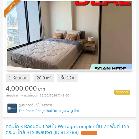
Premium
2
1 ห้องนอน
28.0
m
ชั้น
12A
4,000,000
บาท
29/06/2026 7:45:00
The Room Phayathai (เดอะ รูม พญาไท)
คอนโด 3 ห้องนอน ขาย ใน Wittayu Complex ชั้น 22 พื้นที่ 155
ตร.ม. ใกล้ BTS เพลินจิต (ID 813788)
UPDATE !