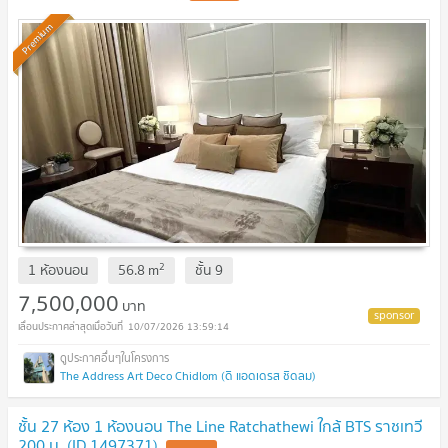
Premium
2
1 ห้องนอน
56.8
m
ชั้น
9
7,500,000
บาท
10/07/2026 13:59:14
The Address Art Deco Chidlom (ดิ แอดเดรส ชิดลม)
ชั้น 27 ห้อง 1 ห้องนอน The Line Ratchathewi ใกล้ BTS ราชเทวี
200 ม. (ID 1497371)
UPDATE !