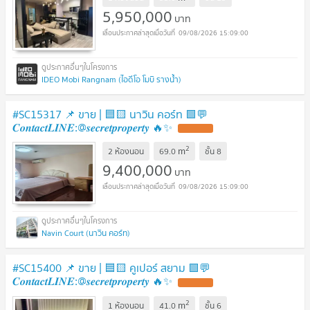
5,950,000
บาท
09/08/2026 15:09:00
IDEO Mobi Rangnam (ไอดีโอ โมบิ รางน้ำ)
#SC15317 📌 ขาย | 🟦🟨 นาวิน คอร์ท 🟩💬
𝑪𝒐𝒏𝒕𝒂𝒄𝒕𝑳𝑰𝑵𝑬:@𝒔𝒆𝒄𝒓𝒆𝒕𝒑𝒓𝒐𝒑𝒆𝒓𝒕𝒚 🔥✨
UPDATE !
2
m
2 ห้องนอน
69.0
ชั้น
8
9,400,000
บาท
09/08/2026 15:09:00
Navin Court (นาวิน คอร์ท)
#SC15400 📌 ขาย | 🟦🟨 คูเปอร์ สยาม 🟩💬
𝑪𝒐𝒏𝒕𝒂𝒄𝒕𝑳𝑰𝑵𝑬:@𝒔𝒆𝒄𝒓𝒆𝒕𝒑𝒓𝒐𝒑𝒆𝒓𝒕𝒚 🔥✨
UPDATE !
2
m
1 ห้องนอน
41.0
ชั้น
6