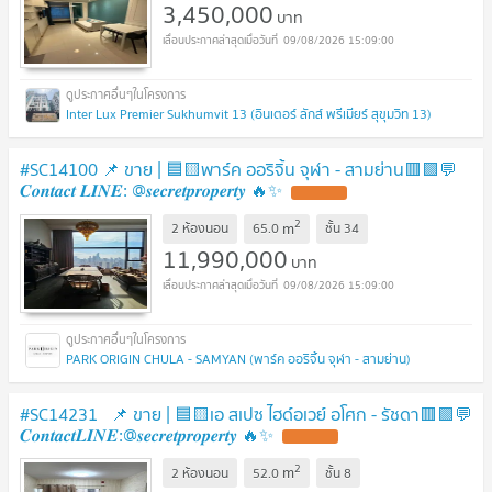
3,450,000
บาท
09/08/2026 15:09:00
Inter Lux Premier Sukhumvit 13 (อินเตอร์ ลักส์ พรีเมียร์ สุขุมวิท 13)
#SC14100​​ 📌 ขาย | 🟦🟨พาร์ค ออริจิ้น จุฬา - สามย่าน​🟥🟩💬
𝑪𝒐𝒏𝒕𝒂𝒄𝒕 𝑳𝑰𝑵𝑬: @𝒔𝒆𝒄𝒓𝒆𝒕𝒑𝒓𝒐𝒑𝒆𝒓𝒕𝒚 🔥✨
UPDATE !
2
m
2 ห้องนอน
65.0
ชั้น
34
11,990,000
บาท
09/08/2026 15:09:00
PARK ORIGIN CHULA - SAMYAN (พาร์ค ออริจิ้น จุฬา - สามย่าน)
#SC14231 📌 ขาย | 🟦🟨เอ สเปซ ไฮด์อเวย์ อโศก - รัชดา​🟥🟩💬
𝑪𝒐𝒏𝒕𝒂𝒄𝒕𝑳𝑰𝑵𝑬:@𝒔𝒆𝒄𝒓𝒆𝒕𝒑𝒓𝒐𝒑𝒆𝒓𝒕𝒚 🔥✨
UPDATE !
2
m
2 ห้องนอน
52.0
ชั้น
8