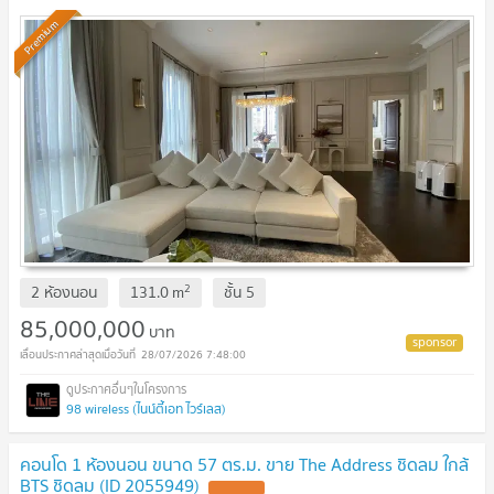
Premium
2
2 ห้องนอน
131.0
m
ชั้น
5
85,000,000
บาท
28/07/2026 7:48:00
98 wireless (ไนน์ตี้เอท ไวร์เลส)
คอนโด 1 ห้องนอน ขนาด 57 ตร.ม. ขาย The Address ชิดลม ใกล้
BTS ชิดลม (ID 2055949)
UPDATE !