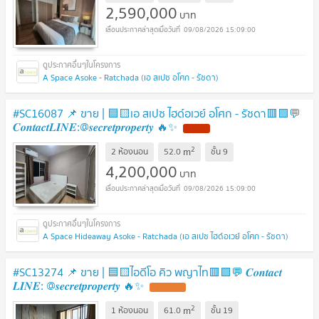
2,590,000
บาท
09/08/2026 15:09:00
A Space Asoke - Ratchada (เอ สเปซ อโศก - รัชดา)
#SC16087 📌 ขาย | 🟦🟨เอ สเปซ ไฮด์อเวย์ อโศก - รัชดา🟥🟩💬
𝑪𝒐𝒏𝒕𝒂𝒄𝒕𝑳𝑰𝑵𝑬:@𝒔𝒆𝒄𝒓𝒆𝒕𝒑𝒓𝒐𝒑𝒆𝒓𝒕𝒚 🔥✨
NEW !
2
m
2 ห้องนอน
52.0
ชั้น
9
4,200,000
บาท
09/08/2026 15:09:00
A Space Hideaway Asoke - Ratchada (เอ สเปซ ไฮด์อเวย์ อโศก - รัชดา)
#SC13274​​ 📌 ขาย | 🟦🟨ไอดีโอ คิว พญาไท🟥🟩💬 𝑪𝒐𝒏𝒕𝒂𝒄𝒕
𝑳𝑰𝑵𝑬: @𝒔𝒆𝒄𝒓𝒆𝒕𝒑𝒓𝒐𝒑𝒆𝒓𝒕𝒚 🔥✨
UPDATE !
2
m
1 ห้องนอน
61.0
ชั้น
19