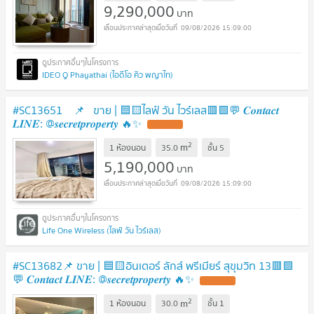
9,290,000
บาท
09/08/2026 15:09:00
IDEO Q Phayathai (ไอดีโอ คิว พญาไท)
#SC13651 📌 ขาย | 🟦🟨ไลฟ์ วัน ไวร์เลส​🟥🟩💬 𝑪𝒐𝒏𝒕𝒂𝒄𝒕
𝑳𝑰𝑵𝑬: @𝒔𝒆𝒄𝒓𝒆𝒕𝒑𝒓𝒐𝒑𝒆𝒓𝒕𝒚 🔥✨
UPDATE !
2
m
1 ห้องนอน
35.0
ชั้น
5
5,190,000
บาท
09/08/2026 15:09:00
Life One Wireless (ไลฟ์ วัน ไวร์เลส)
#SC13682📌 ขาย | 🟦🟨อินเตอร์ ลักส์ พรีเมียร์ สุขุมวิท 13🟥🟩
💬 𝑪𝒐𝒏𝒕𝒂𝒄𝒕 𝑳𝑰𝑵𝑬: @𝒔𝒆𝒄𝒓𝒆𝒕𝒑𝒓𝒐𝒑𝒆𝒓𝒕𝒚 🔥✨
UPDATE !
2
m
1 ห้องนอน
30.0
ชั้น
1