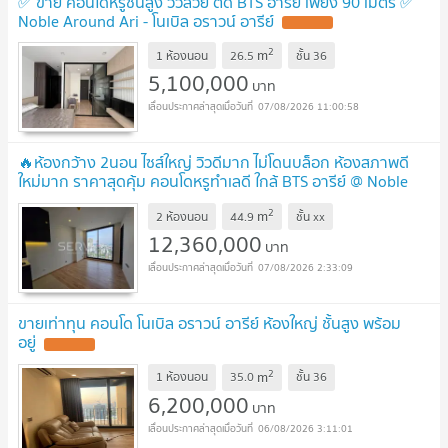
✅ ขาย คอนโดหรูชั้นสูง วิวสวย ติด BTS อารีย์ เพียง 90 เมตร ✅
Noble Around Ari - โนเบิล อราวน์ อารีย์
2
m
1 ห้องนอน
26.5
ชั้น
36
5,100,000
บาท
07/08/2026 11:00:58
🔥ห้องกว้าง 2นอน ไซส์ใหญ่ วิวดีมาก ไม่โดนบล็อก ห้องสภาพดี
ใหม่มาก ราคาสุดคุ้ม คอนโดหรูทำเลดี ใกล้ BTS อารีย์ @ Noble
Around Ari
2
m
2 ห้องนอน
44.9
ชั้น
xx
12,360,000
บาท
07/08/2026 2:33:09
ขายเท่าทุน คอนโด โนเบิล อราวน์ อารีย์ ห้องใหญ่ ชั้นสูง พร้อม
อยู่
2
m
1 ห้องนอน
35.0
ชั้น
36
6,200,000
บาท
06/08/2026 3:11:01