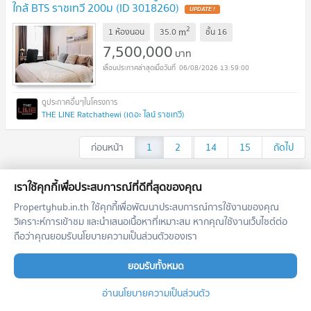
ใกล้ BTS ราชเทวี 200ม (ID 3018260)
UPDATE !
2
m
1 ห้องนอน
35.0
ชั้น
16
7,500,000
บาท
06/08/2026 13:59:00
THE LINE Ratchathewi (เดอะ ไลน์ ราชเทวี)
ก่อนหน้า
1
2
...
14
15
ถัดไป
เอเจ้นท์แนะนำประจำโครงการ
เราใช้คุกกี้เพื่อประสบการณ์ที่ดีที่สุดของคุณ
Propertyhub.in.th ใช้คุกกี้เพื่อพัฒนาประสบการณ์การใช้งานของคุณ
วิเคราะห์การเข้าชม และนำเสนอเนื้อหาที่เหมาะสม หากคุณใช้งานเว็บไซต์ต่อ
ตำแหน่งนี้ยังว่างอยู่
ถือว่าคุณยอมรับนโยบายความเป็นส่วนตัวของเรา
สมัครเป็นนายหน้าแนะนำในพื้นที่นี้
เพิ่มโอกาสสอบถาม รับฝาก เช่า/ขาย อสังหาฯ
ยอมรับทั้งหมด
ลงทะเบียนตำแหน่งนี้
อ่านนโยบายความเป็นส่วนตัว