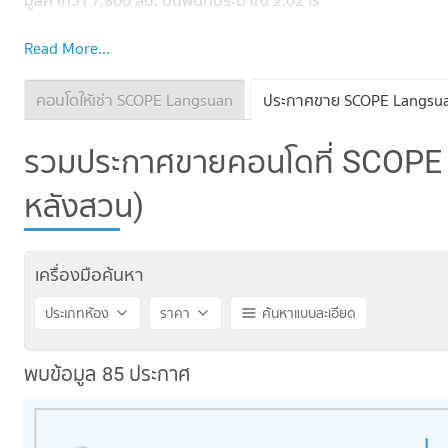
มูลค่ากว่า 7,800 ลบ. บนพื้นที่ประมาณ 2.02 ไร่
ทำเลหลังสวน ศูนย์รวมธุรกิจใจกลางเมือง
Read More...
มาพร้อมกับสิ่งอำนวยความสะดวกที่เหนือระดับ ตอบโจทย์การใช้ชีวิตไ
คอนโดให้เช่า SCOPE Langsuan
ประกาศขาย SCOPE Langsu
ไม่ว่าจะเป็นห้องฉายภาพยนตร์ที่มีระบบภาพเสียงที่ทันสมัย ห้องประชุ
การเดินทางสะดวก
รวมประกาศขายคอนโดที่ SCOPE
รถไฟฟ้า BTS ชิดลม
หลังสวน)
ถนนเพลินจิต
ถนนวิทยุ
ทางพิเศษเฉลิมมหานคร
เครื่องมือค้นหา
ใกล้เเหล่งอำนวยความสะดวก
ประเภทห้อง
ราคา
ค้นหาแบบละเอียด
Mercury Tower
Central ชิดลม
พบข้อมูล 85 ประกาศ
Gaysorn Village
Big C ราชดำริ
รร.มาแตร์เดอี
จุฬาลงกรณ์มหาวิทยาลัย