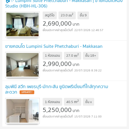
🏠✨ Lumpini Suite Phetchaburi - Makkasan | ขายคอนโดห้อง
Studio (HBH-HL-306)
2
m
สตูดิโอ
23.0
ชั้น
9
2,690,000
บาท
22/07/2026 12:46:57
ขายคอนโด Lumpini Suite Phetchaburi - Makkasan
2
m
1 ห้องนอน
27.0
ชั้น
18+
2,990,000
บาท
20/07/2026 8:39:22
ลุมพินี สวีท เพชรบุรี-มักกะสัน ยูนิตพรีเมี่ยมที่ใกล้ทุกความ
สะดวก
2
m
1 ห้องนอน
40.5
ชั้น
x
5,250,000
บาท
15/07/2026 7:11:00