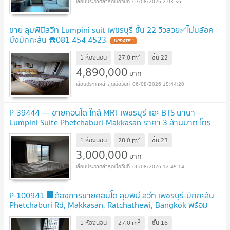
07/08/2026 2:03:56
ขาย ลุมพินีสวีท Lumpini suit เพชรบุรี ชั้น 22 วิวสวย✅ไม่บล้อค
บึงมักกะสัน ☎️081 454 4523
2
m
1 ห้องนอน
27.0
ชั้น
22
4,890,000
บาท
06/08/2026 15:44:20
P-39444 — ขายคอนโด ใกล้ MRT เพชรบุรี และ BTS นานา -
Lumpini Suite Phetchaburi-Makkasan ราคา 3 ล้านบาท โทร
085-592-2897 Line: @easythaihome
2
m
1 ห้องนอน
28.0
ชั้น
23
3,000,000
บาท
06/08/2026 12:45:14
P-100941 🏢ต้องการขายคอนโด ลุมพินี สวีท เพชรบุรี-มักกะสัน
Phetchaburi Rd, Makkasan, Ratchathewi, Bangkok พร้อม
สัญญาเช่า
2
m
1 ห้องนอน
27.0
ชั้น
16