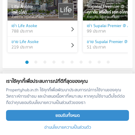
Life Asoke
Supalai Premier @ Asoke
ไลฟ์ อโศก
ศุภาลัย พรีเมียร์ แอท อโศก
ห้วยขวาง กรุงเทพมหานคร
ห้วยขวาง กรุงเทพมหานคร
เช่า Life Asoke
เช่า Supalai Premier @ Aso
788 ประกาศ
99 ประกาศ
ขาย Life Asoke
ขาย Supalai Premier @ As
219 ประกาศ
51 ประกาศ
ทำเลใกล้เคียง
เราใช้คุกกี้เพื่อประสบการณ์ที่ดีที่สุดของคุณ
Propertyhub.in.th ใช้คุกกี้เพื่อพัฒนาประสบการณ์การใช้งานของคุณ
รถไฟฟ้า
วิเคราะห์การเข้าชม และนำเสนอเนื้อหาที่เหมาะสม หากคุณใช้งานเว็บไซต์ต่อ
ถือว่าคุณยอมรับนโยบายความเป็นส่วนตัวของเรา
คอนโด BTS นานา
E3
92 โครงการ
ยอมรับทั้งหมด
คอนโดให้เช่า BTS นานา
มีคอนโดให้เช่า 5,936 ประกาศ
อ่านนโยบายความเป็นส่วนตัว
ขายคอนโด BTS นานา