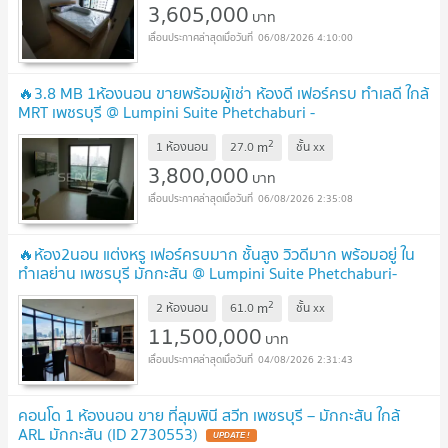
3,605,000
บาท
06/08/2026 4:10:00
🔥3.8 MB 1ห้องนอน ขายพร้อมผู้เช่า ห้องดี เฟอร์ครบ ทำเลดี ใกล้
MRT เพชรบุรี @ Lumpini Suite Phetchaburi -
Makkasan
2
m
1 ห้องนอน
27.0
ชั้น
xx
3,800,000
บาท
06/08/2026 2:35:08
🔥ห้อง2นอน แต่งหรู เฟอร์ครบมาก ชั้นสูง วิวดีมาก พร้อมอยู่ ใน
ทำเลย่าน เพชรบุรี มักกะสัน @ Lumpini Suite Phetchaburi-
Makkasan
2
m
2 ห้องนอน
61.0
ชั้น
xx
11,500,000
บาท
04/08/2026 2:31:43
คอนโด 1 ห้องนอน ขาย ที่ลุมพินี สวีท เพชรบุรี – มักกะสัน ใกล้
ARL มักกะสัน (ID 2730553)