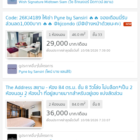
Wish Signature Midtown Siam (วิช ซิกเนเจอร์ มิดทาวน์ สยาม)
Code: 26KJ4189 ให้เช่า Pyne by Sansiri 🔥🔥 จองเดือนนี้รับ
ส่วนลด1,000บาท 🔥🔥 @kjcondo (มี@ข้างหน้าด้วยนะคะ)
NEW
!
2
m
1 ห้องนอน
46.0
ชั้น
33
29,000
บาท/เดือน
10/08/2026 7:39:00
Pyne by Sansiri (ไพน์ บาย แสนสิริ)
The Address สยาม - ห้อง 84 ตร.ม. ชั้น 8 วิวโล่ง ไม่บล็อก*เป็น 2
ห้องนอน 2 ห้องน้ำ ที่อยู่สบายมากสำหรับอยู่เอง แบ่งสัดส่วน
ชัดเจน ไม่ใช่ห้องแปลง
UPDATE !
2
m
2 ห้องนอน
84.0
ชั้น
8
36,000
บาท/เดือน
10/08/2026 7:33:07