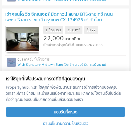
เช่าคอนโด วิช ซิกเนเจอร์ มิดทาวน์ สยาม BTS-ราชเทวี ถนน
เพชรบุรี เขต ราชเทวี กรุงเทพ CX-134926 ✅ ทักไลน์
@connexproperty ตอบทันที ทีมงานมืออาชีพ ✅
UPDATE !
2
m
1 ห้องนอน
35.0
ชั้น
22
22,000
บาท/เดือน
10/08/2026 7:31:00
Wish Signature Midtown Siam (วิช ซิกเนเจอร์ มิดทาวน์ สยาม)
เช่าคอนโด วิช ซิกเนเจอร์ มิดทาวน์ สยาม BTS-ราชเทวี ถนน
เราใช้คุกกี้เพื่อประสบการณ์ที่ดีที่สุดของคุณ
เพชรบุรี เขต ราชเทวี กรุงเทพ CX-156583 ✅ ทักไลน์
Propertyhub.in.th ใช้คุกกี้เพื่อพัฒนาประสบการณ์การใช้งานของคุณ
@connexproperty ตอบทันที ทีมงานมืออาชีพ ✅
UPDATE !
วิเคราะห์การเข้าชม และนำเสนอเนื้อหาที่เหมาะสม หากคุณใช้งานเว็บไซต์ต่อ
2
m
1 ห้องนอน
34.4
ชั้น
10
ถือว่าคุณยอมรับนโยบายความเป็นส่วนตัวของเรา
22,000
บาท/เดือน
10/08/2026 7:31:00
ยอมรับทั้งหมด
อ่านนโยบายความเป็นส่วนตัว
Wish Signature Midtown Siam (วิช ซิกเนเจอร์ มิดทาวน์ สยาม)