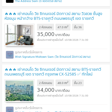
The Address Siam (ดิ แอดเดรส สยาม)
🔥🔥🔥 เช่าคอนโด วิช ซิกเนเจอร์ มิดทาวน์ สยาม วิวสวย ชั้นสูง
ห้องมุม หน้ากว้าง BTS-ราชเทวี ถนนเพชรบุรี เขต ราชเทวี
กรุงเทพ CX-158625 ✅ ทักไลน์ @connexproperty ตอบทันที
2
m
ทีมงานมืออาชีพ ✅ 🔥🔥🔥
2 ห้องนอน
47.0
ชั้น
36
UPDATE !
35,000
บาท/เดือน
10/08/2026 7:31:00
Wish Signature Midtown Siam (วิช ซิกเนเจอร์ มิดทาวน์ สยาม)
🔥🔥🔥 เช่าคอนโด วิช ซิกเนเจอร์ มิดทาวน์ สยาม BTS-ราชเทวี
ถนนเพชรบุรี เขต ราชเทวี กรุงเทพ CX-52585 ✅ ทักไลน์
@connexproperty ตอบทันที ทีมงานมืออาชีพ ✅ 🔥🔥🔥
UPDATE
2
m
2 ห้องนอน
48.0
ชั้น
23
!
34,000
บาท/เดือน
10/08/2026 7:31:00