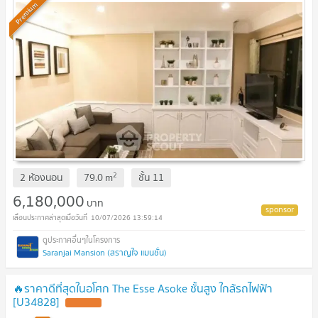
Premium
2
2 ห้องนอน
79.0
m
ชั้น
11
6,180,000
บาท
10/07/2026 13:59:14
Saranjai Mansion (สราญใจ แมนชั่น)
🔥ราคาดีที่สุดในอโศก The Esse Asoke ชั้นสูง ใกล้รถไฟฟ้า
[U34828]
UPDATE !