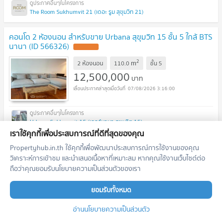
The Room Sukhumvit 21 (เดอะ รูม สุขุมวิท 21)
คอนโด 2 ห้องนอน สำหรับขาย Urbana สุขุมวิท 15 ชั้น 5 ใกล้ BTS
นานา (ID 566326)
UPDATE !
2
m
2 ห้องนอน
110.0
ชั้น
5
12,500,000
บาท
07/08/2026 3:16:00
Urbana Sukhumvit 15 (เออร์บานา สุขุมวิท 15)
เราใช้คุกกี้เพื่อประสบการณ์ที่ดีที่สุดของคุณ
คอนโด 2 ห้องนอน 120 ตร.ม. โครงการ The Lofts Asoke ใกล้
Propertyhub.in.th ใช้คุกกี้เพื่อพัฒนาประสบการณ์การใช้งานของคุณ
MRT เพชรบุรี 300 ม. (ID 1506324)
วิเคราะห์การเข้าชม และนำเสนอเนื้อหาที่เหมาะสม หากคุณใช้งานเว็บไซต์ต่อ
UPDATE !
ถือว่าคุณยอมรับนโยบายความเป็นส่วนตัวของเรา
2
m
2 ห้องนอน
120.0
ชั้น
21-37
30,000,000
บาท
ยอมรับทั้งหมด
07/08/2026 3:16:00
อ่านนโยบายความเป็นส่วนตัว