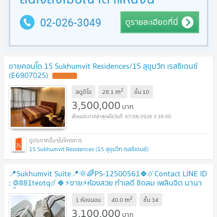
ขายคอนโด 15 Sukhumvit Residences/15 สุขุมวิท เรสซิเดนซ์
(E6907025)
UPDATE !
2
m
สตูดิโอ
28.1
ชั้น
10
3,500,000
บาท
07/08/2026 3:30:00
15 Sukhumvit Residences (15 สุขุมวิท เรสซิเดนซ์)
📍Sukhumvit Suite📍🌞🌈PS-12500561🍀☄️Contact LINE ID
: @881teotq☄️🍀⚡ขาย⚡ห้องสวย ทำเลดี ชิดลม เพลินจิต นานา
อโศก สุขุมวิท🚅BTS นานา
UPDATE !
2
m
1 ห้องนอน
40.0
ชั้น
34
3,100,000
บาท