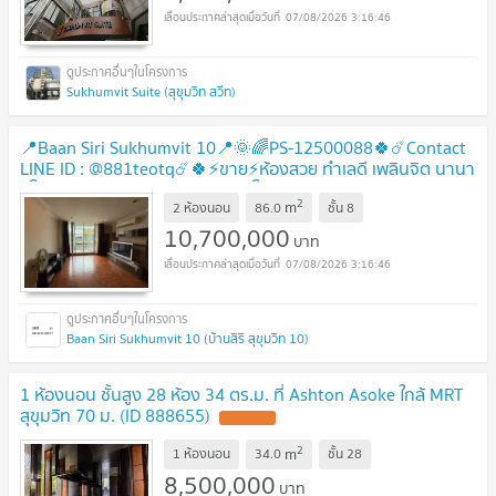
07/08/2026 3:16:46
Sukhumvit Suite (สุขุมวิท สวีท)
📍Baan Siri Sukhumvit 10📍🌞🌈PS-12500088🍀☄️Contact
LINE ID : @881teotq☄️🍀⚡ขาย⚡ห้องสวย ทำเลดี เพลินจิต นานา
อโศก สุขุมวิท พร้อมพงษ์🚅BTS อโศก
UPDATE !
2
m
2 ห้องนอน
86.0
ชั้น
8
10,700,000
บาท
07/08/2026 3:16:46
Baan Siri Sukhumvit 10 (บ้านสิริ สุขุมวิท 10)
1 ห้องนอน ชั้นสูง 28 ห้อง 34 ตร.ม. ที่ Ashton Asoke ใกล้ MRT
สุขุมวิท 70 ม. (ID 888655)
UPDATE !
2
m
1 ห้องนอน
34.0
ชั้น
28
8,500,000
บาท