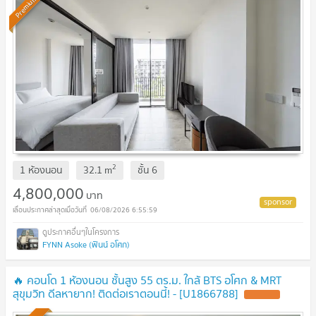
Premium
2
1 ห้องนอน
32.1
m
ชั้น
6
4,800,000
บาท
06/08/2026 6:55:59
FYNN Asoke (ฟินน์ อโศก)
🔥 คอนโด 1 ห้องนอน ชั้นสูง 55 ตร.ม. ใกล้ BTS อโศก & MRT
สุขุมวิท ดีลหายาก! ติดต่อเราตอนนี้! - [U1866788]
UPDATE !