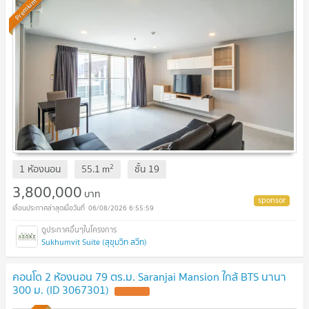
Premium
2
1 ห้องนอน
55.1
m
ชั้น
19
3,800,000
บาท
06/08/2026 6:55:59
Sukhumvit Suite (สุขุมวิท สวีท)
คอนโด 2 ห้องนอน 79 ตร.ม. Saranjai Mansion ใกล้ BTS นานา
300 ม. (ID 3067301)
UPDATE !