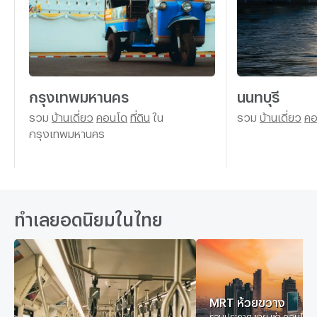
กรุงเทพมหานคร
นนทบุรี
รวม
บ้านเดี่ยว
คอนโด
ที่ดิน
ใน
รวม
บ้านเดี่ยว
คอ
กรุงเทพมหานคร
ทำเลยอดนิยมในไทย
MRT ห้วยขวาง
รวมประกาศ ขาย เช่า คอนโด บ้า