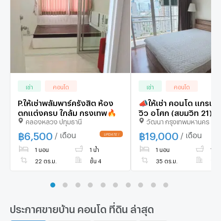
เช่า
คอนโด
เช่า
คอนโด
P.ให้เช่าพลัมพาร์ครังสิต ห้อง
📣ให้เช่า คอนโด แกรนด์
ตกแต่งครบ ใกล้ม กรุงเทพ🔥
วิว อโศก (สุขุมวิท 21) ย่
คลองหลวง ปทุมธานี
วัฒนา กรุงเทพมหานคร
ใจกลางอโศก
฿
6,500
฿
19,000
/ เดือน
/ เดือน
1 นอน
1 น้ำ
1 นอน
1 น้ำ
22 ตร.ม.
ชั้น 4
35 ตร.ม.
ชั้น
ประกาศขายบ้าน คอนโด ที่ดิน ล่าสุด