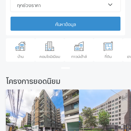
ทุกช่วงราคา
ค้นหาข้อมูล
บ้าน
คอนโดมิเนียม
ทาวน์เฮ้าส์
ที่ดิน
อา
โครงการยอดนิยม