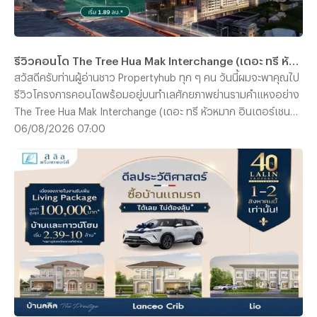
รีวิวคอนโด The Tree Hua Mak Interchange (เดอะ ทรี หัวหมาก อินเตอร์เชนจ์) คอนโดพร้อมอยู่ ใกล้รถไฟฟ้า 3 สาย ติด The Mall บางกะปิ เริ่ม 1.89 ลบ.*
สวัสดีครับท่านผู้อ่านชาว Propertyhub ทุก ๆ คน วันนี้ผมจะพาคุณไป
รีวิวโครงการคอนโดพร้อมอยู่บนทำเลศักยภาพย่านรามคำแหงอย่าง
The Tree Hua Mak Interchange (เดอะ ทรี หัวหมาก อินเตอร์เชนจ์)
จาก พฤกษา เรียลเอสเตท ครับ โดยโครงการแห่งนี้ตั้งอยู่บนถนน
06/08/2026 07:00
รามคำแหง ด้านหลัง The Mall บางกะปิ ซึ่งการเดินทางก็สะดวกสบาย
ไม่ว่าจะเป็นรถยนต์ รถไฟฟ้า และเรือ เนื่องจากตัวโครงการอยู่ห่าง
จากสถานีลำสาลี Interchange เพียงประมาณ 300 เมตร และท่าเรือ
The Mall บางกะปิ ประมาณ 450 เมตร