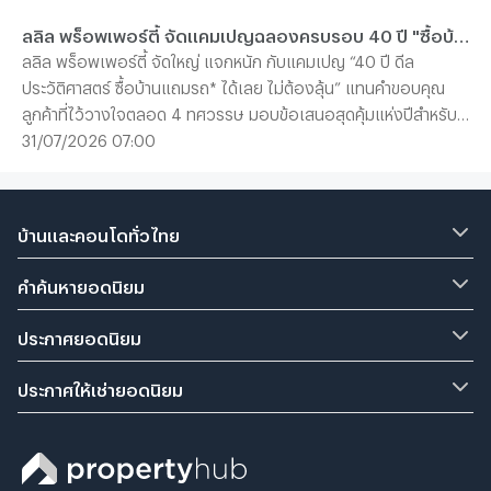
ลลิล พร็อพเพอร์ตี้ จัดแคมเปญฉลองครบรอบ 40 ปี "ซื้อบ้านแถมรถ" อย่างยิ่งใหญ่
ลลิล พร็อพเพอร์ตี้ จัดใหญ่ แจกหนัก กับแคมเปญ “40 ปี ดีล
ประวัติศาสตร์ ซื้อบ้านแถมรถ* ได้เลย ไม่ต้องลุ้น” แทนคำขอบคุณ
ลูกค้าที่ไว้วางใจตลอด 4 ทศวรรษ มอบข้อเสนอสุดคุ้มแห่งปีสำหรับผู้
ที่กำลังมองหาบ้านคุณภาพ โดยตลอดเดือนสิงหาคมนี้ ลูกค้าที่ซื้อบ้าน
31/07/2026 07:00
กับทุกโครงการ และยูนิตที่เข้าร่วม ของ “ลลิล พร็อพเพอร์ตี้” รับเลย
ไม่ต้องลุ้น รถไฟฟ้าคอมแพคเอสยูวี BYD ATTO 1 หรือ ATTO 2 คุ้ม
ยิ่งกว่า เมื่อซื้อบ้านภายในวันที่ 1-2 สิงหาคม 2569 รับเพิ่ม Living
บ้านและคอนโดทั่วไทย
Package มูลค่าสูงสุด 100,000 บาท
คำค้นหายอดนิยม
ประกาศยอดนิยม
ประกาศให้เช่ายอดนิยม