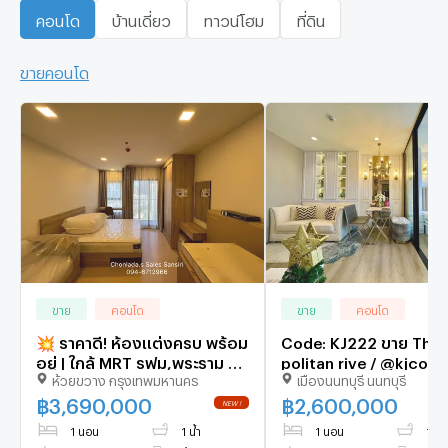
คอนโด
บ้านเดี่ยว
ทาวน์โฮม
ที่ดิน
ขายคอนโด
ขาย
คอนโด
ขาย
คอนโด
💥 ราคาดี! ห้องแต่งครบ พร้อม
Code: KJ222 ขาย The
อยู่ | ใกล้ MRT รฟม,พระราม 9 |
politan rive / @kjcondo
ห้วยขวาง กรุงเทพมหานคร
เมืองนนทบุรี นนทบุรี
เพียง 3.69 ล้านบาท
(มี@ข้างหน้าด้วยนะคะ)
฿
3,690,000
฿
2,600,000
1 นอน
1 น้ำ
1 นอน
1 น้ำ