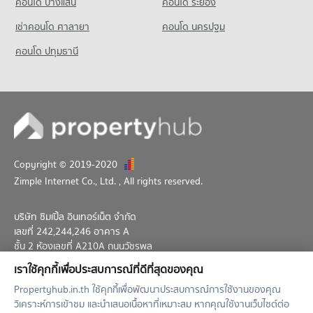
คอนโด บางแสน
คอนโด ระยอง
เช่าคอนโด ศาลายา
คอนโด บิ๊กซี ราชดำริ
คอนโด นครปฐม
514 โครงการ
คอนโด ปทุมธานี
คอนโดให้เช่า บิ๊กซี ราชดำริ
มีคอนโดให้เช่า 34,249 ประกาศ
ขายคอนโด บิ๊กซี ราชดำริ
มีคอนโดขาย 13,616 ประกาศ
คอนโด โฮมโปร พลัส เพลินจิต
664 โครงการ
Copyright © 2019-2020
คอนโดให้เช่า โฮมโปร พลัส เพลินจิต
Zimple Internet Co., Ltd.
, All rights reserved.
มีคอนโดให้เช่า 45,917 ประกาศ
ขายคอนโด โฮมโปร พลัส เพลินจิต
บริษัท ซิมเปิ้ล อินเทอร์เน็ต จำกัด
มีคอนโดขาย 17,250 ประกาศ
เลขที่ 242,244,246 อาคาร A
ชั้น 2 ห้องเลขที่ A210A ถนนวัชรพล
แขวงท่าแร้ง เขตบางเขน กทม. 10230
เราใช้คุกกี้เพื่อประสบการณ์ที่ดีที่สุดของคุณ
02-026-3049
support@propertyhub.in.th
Propertyhub.in.th ใช้คุกกี้เพื่อพัฒนาประสบการณ์การใช้งานของคุณ
วิเคราะห์การเข้าชม และนำเสนอเนื้อหาที่เหมาะสม หากคุณใช้งานเว็บไซต์ต่อ
Term of Service
Privacy Policy
Contact