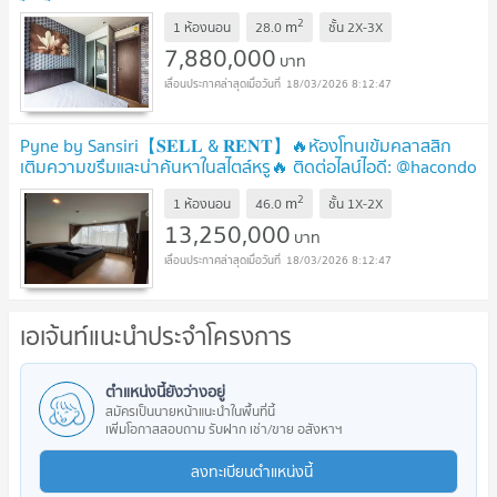
ไลน์ไอดี: @hacondo
2
m
1 ห้องนอน
28.0
ชั้น
2X-3X
7,880,000
บาท
18/03/2026 8:12:47
Pyne by Sansiri【𝐒𝐄𝐋𝐋 & 𝐑𝐄𝐍𝐓】🔥ห้องโทนเข้มคลาสสิก
เติมความขรึมและน่าค้นหาในสไตล์หรู🔥 ติดต่อไลน์ไอดี: @hacondo
2
m
1 ห้องนอน
46.0
ชั้น
1X-2X
13,250,000
บาท
18/03/2026 8:12:47
เอเจ้นท์แนะนำประจำโครงการ
ตำแหน่งนี้ยังว่างอยู่
สมัครเป็นนายหน้าแนะนำในพื้นที่นี้
เพิ่มโอกาสสอบถาม รับฝาก เช่า/ขาย อสังหาฯ
ลงทะเบียนตำแหน่งนี้