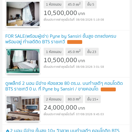
2
m
1 ห้องนอน
45.0
ชั้น
5
10,500,000
บาท
08/08/2026 5:19:08
FOR SALE(พร้อมผู้เช่า) Pyne by Sansiri ชั้นสูง ตกแต่งครบ
พร้อมอยู่ ทำเลดีติด BTS ราชเทวี
2
m
1 ห้องนอน
45.0
ชั้น
23
10,500,000
บาท
08/08/2026 3:01:58
ดูเพล็กซ์ 2 นอน มีอ่าง ห้องสวย 80 ตร.ม. บนทำเลดีๆ คอนโดติด
BTS ราชเทวี 0 ม. ที่ Pyne by Sansiri / ขายคอนโด
2
m
2 ห้องนอน
80.0
ชั้น
15+
24,000,000
บาท
07/08/2026 9:45:03
🔥2 นอน มีอ่าง ชั้นสูง 10+ วิวสวย บนทำเลดีๆ คอนโดติด BTS