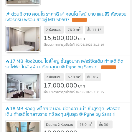
📌 ด่วน‼️ ขาย คอนโด ราคาดี ✅ คอนโด ไพน์ บาย แสนสิริ ห้องสวย
เฟอร์ครบ พร้อมเข้าอยู่ MD-50507
2
m
2 ห้องนอน
76.0
ชั้น
11-15
15,600,000
บาท
09/08/2026 3:16:16
🔥17 MB ห้อง2นอน ไซส์ใหญ่ ชั้นสูงมาก เฟอร์จัดเต็ม ทำเลดี ติด
รถไฟฟ้า ใกล้ จุฬา เตรียมอุดม @ Pyne by Sansiri
2
m
2 ห้องนอน
67.8
ชั้น
30+
17,000,000
บาท
09/08/2026 2:35:25
🔥18 MB ห้องดูเพล็กซ์ 2 นอน มีอ่างอาบน้ำ ชั้นสูงสุด เฟอร์จัด
เต็ม ทำเลดีใจกลางราชเทวี ลงทุนคุ้มสุด @ Pyne by Sansiri
2
m
Duplex 2 ห้องนอน
76.0
ชั้น
30+