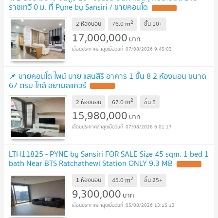
ราชเทวี 0 ม. ที่ Pyne by Sansiri / ขายคอนโด
2
m
2 ห้องนอน
76.0
ชั้น
10+
17,000,000
บาท
07/08/2026 9:45:03
📌 ขายคอนโด ไพน์ บาย แสนสิริ อาคาร 1 ชั้น 8 2 ห้องนอน ขนาด
67 ตรม ใกล้ สยามสแควร์
2
m
2 ห้องนอน
67.0
ชั้น
8
15,980,000
บาท
07/08/2026 6:01:17
LTH11825 - PYNE by Sansiri FOR SALE Size 45 sqm. 1 bed 1
bath Near BTS Ratchathewi Station ONLY 9.3 MB
2
m
1 ห้องนอน
45.0
ชั้น
25+
9,300,000
บาท
05/08/2026 13:15:13