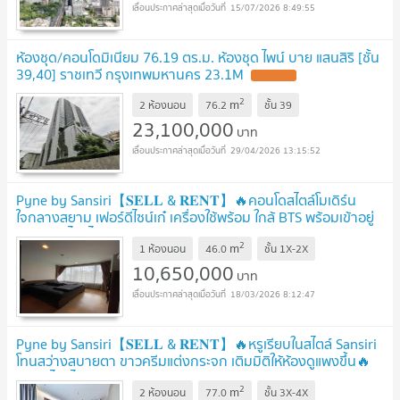
15/07/2026 8:49:55
ห้องชุด/คอนโดมิเนียม 76.19 ตร.ม. ห้องชุด ไพน์ บาย แสนสิริ [ชั้น
39,40] ราชเทวี กรุงเทพมหานคร 23.1M
2
m
2 ห้องนอน
76.2
ชั้น
39
23,100,000
บาท
29/04/2026 13:15:52
Pyne by Sansiri【𝐒𝐄𝐋𝐋 & 𝐑𝐄𝐍𝐓】🔥คอนโดสไตล์โมเดิร์น
ใจกลางสยาม เฟอร์ดีไซน์เก๋ เครื่องใช้พร้อม ใกล้ BTS พร้อมเข้าอยู่
🔥 ติดต่อไลน์ไอดี: @hacondo
2
m
1 ห้องนอน
46.0
ชั้น
1X-2X
10,650,000
บาท
18/03/2026 8:12:47
Pyne by Sansiri【𝐒𝐄𝐋𝐋 & 𝐑𝐄𝐍𝐓】🔥หรูเรียบในสไตล์ Sansiri
โทนสว่างสบายตา ขาวครีมแต่งกระจก เติมมิติให้ห้องดูแพงขึ้น🔥
ติดต่อไลน์ไอดี: @hacondo
2
m
2 ห้องนอน
77.0
ชั้น
3X-4X