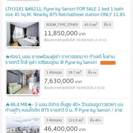
LTH3181 &#8211; Pyne by Sansiri FOR SALE 1 bed 1 bath
size 45 Sq.M. Nearby BTS Ratchathewi station ONLY 11.85
MB
2
m
ROOM_TYPE_OTHER
45.0
ชั้น
0
11,850,000
บาท
05/08/2026 13:15:13
🔥ห้อง1 นอน ขายพร้อมผู้เช่า ราคาฮอตมาก ทำเลดี ในย่าน
ราชเทวี ใกล้ จุฬา เตรียมอุดม @ Pyne by Sansiri
2
m
1 ห้องนอน
28.7
ชั้น
xx
7,630,000
บาท
04/08/2026 2:30:43
🔥46.4 MB🔥- 3 นอน มีอ่าง ชั้นสูง 40+ วิวนอนดูดาวสวยๆ บน
ทำเลดีๆ คอนโดติด BTS ราชเทวี 0 ม. ที่ Pyne by Sansiri / ขาย
คอนโด
2
m
3 ห้องนอน
121.8
ชั้น
40+
46,400,000
บาท