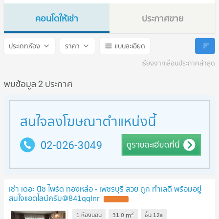
คอนโดให้เช่า
ประกาศขาย
Niche Pride Ekkamai
Niche Pride Ekkamai
ประเภทห้อง
ราคา
แบบละเอียด
เรียงจากเลื่อนประกาศล่าสุด
พบข้อมูล 2 ประกาศ
เช่า เดอะ นิช ไพร์ด ทองหล่อ - เพชรบุรี สวย ถูก ทำเลดี พร้อมอยู่
สนใจแอตไลน์ครับ@841qqlnr
UPDATE !
2
m
1 ห้องนอน
31.0
ชั้น
12a