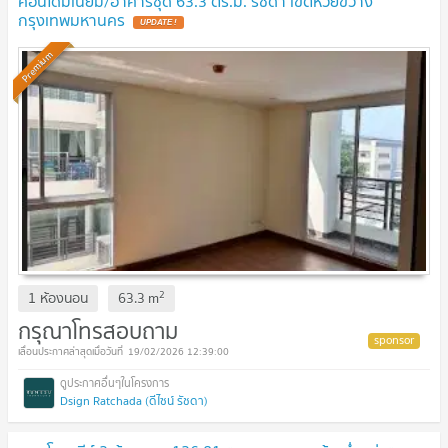
คอนโดมิเนียม/อาคารชุด 63.3 ตร.ม. รัชดา เขตห้วยขวาง
กรุงเทพมหานคร
UPDATE !
Premium
2
1 ห้องนอน
63.3
m
กรุณาโทรสอบถาม
19/02/2026 12:39:00
Dsign Ratchada (ดีไซน์ รัชดา)