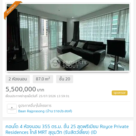
Premium
2
2 ห้องนอน
87.0
m
ชั้น
20
5,500,000
บาท
25/07/2026 13:59:01
Baan Rajprasong (บ้าน ราชประสงค์)
คอนโด 4 ห้องนอน 355 ตร.ม. ชั้น 25 สุดพรีเมียม Royce Private
Residences ใกล้ MRT สุขุมวิท (รับสัตว์เลี้ยง) (ID