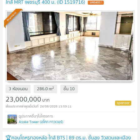
ใกล้ MRT เพชรบุรี 400 ม. (ID 1519716)
UPDATE !
Premium
2
3 ห้องนอน
286.0
m
ชั้น
10
23,000,000
บาท
24/06/2026 13:59:11
Asoke Tower (อโศก ทาวเวอร์)
🏆คอนโดหรูทองหล่อ ใกล้ BTS | 89 ตร.ม. ชั้นสูง วิวสวนและเมือง