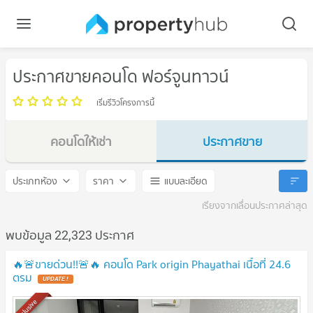
ประกาศขายคอนโด ฟอร์จูนทาวน์
เริ่มรีวิวโครงการนี้
คอนโดให้เช่า
ประกาศขาย
ฟอร์จูนทาวน์
ฟอร์จูนทาวน์
ประเภทห้อง
ราคา
แบบละเอียด
เรียงจากเลื่อนประกาศล่าสุด
พบข้อมูล 22,323 ประกาศ
🔥🚨ขายด่วน!!🚨🔥 คอนโด Park origin Phayathai เนื้อที่ 24.6
ตรม
UPDATE !
Exclusive