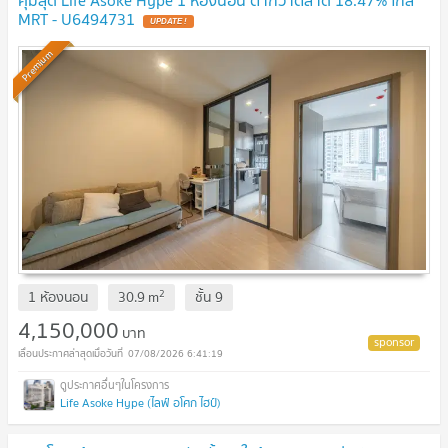
คุ้มสุด Life Asoke Hype 1 ห้องนอน ต่ำกว่าตลาด 18.47% ใกล้
MRT - U6494731
UPDATE !
Premium
2
1 ห้องนอน
30.9
m
ชั้น
9
4,150,000
บาท
07/08/2026 6:41:19
Life Asoke Hype (ไลฟ์ อโศก ไฮป์)