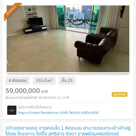
1404323)
UPDATE !
Premium
2
4 ห้องนอน
355.0
m
ชั้น
25
59,000,000
บาท
05/06/2026 13:13:00
Royce Private Residences (รอย์ช ไพรเวท เรสซิเดนซ์ส)
(เจ้าของขายเอง) ขายคอนโด 1 ห้องนอน สามารถขนกระเป๋าเข้าอยู่
ได้เลย โครงการ ไอดีโอ สุทธิสาร-รัชดา ขายพร้อมเฟอร์นิเจอร์