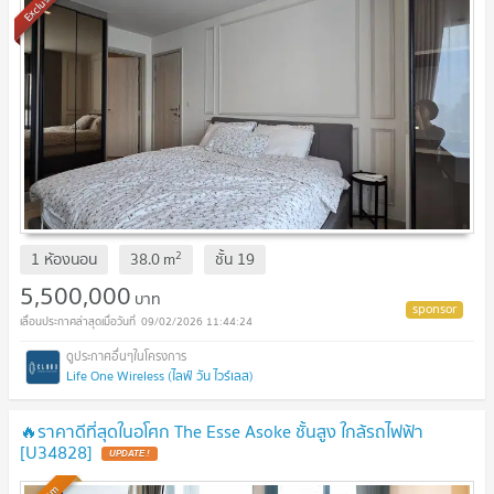
Exclusive
2
1 ห้องนอน
38.0
m
ชั้น
19
5,500,000
บาท
09/02/2026 11:44:24
Life One Wireless (ไลฟ์ วัน ไวร์เลส)
🔥ราคาดีที่สุดในอโศก The Esse Asoke ชั้นสูง ใกล้รถไฟฟ้า
[U34828]
UPDATE !