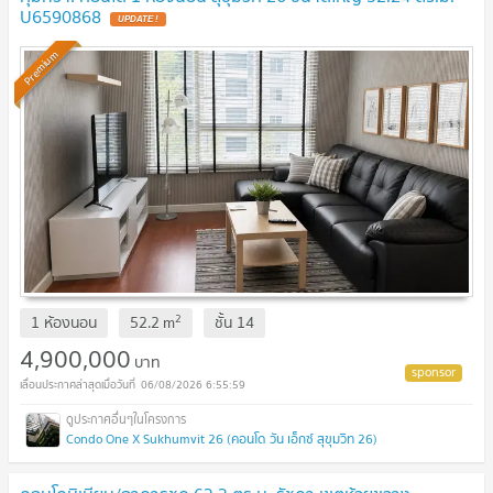
U6590868
UPDATE !
Premium
2
1 ห้องนอน
52.2
m
ชั้น
14
4,900,000
บาท
06/08/2026 6:55:59
Condo One X Sukhumvit 26 (คอนโด วัน เอ็กซ์ สุขุมวิท 26)