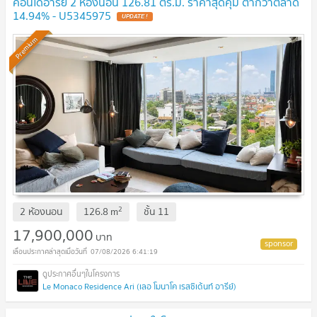
คอนโดอารีย์ 2 ห้องนอน 126.81 ตร.ม. ราคาสุดคุ้ม ต่ำกว่าตลาด
14.94% - U5345975
UPDATE !
Premium
2
2 ห้องนอน
126.8
m
ชั้น
11
17,900,000
บาท
07/08/2026 6:41:19
Le Monaco Residence Ari (เลอ โมนาโค เรสซิเด้นท์ อารีย์)