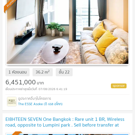
Premium
2
1 ห้องนอน
36.2
m
ชั้น
22
6,451,000
บาท
07/08/2026 6:41:19
The ESSE Asoke (ดิ เอส อโศก)
EI8HTEEN SEVEN One Bangkok : Rare unit 1 BR, Wireless
road, opposite to Lumpini park . Sell before transfer at
original contract price. 🔥 BEST DEAL🔥
UPDATE !