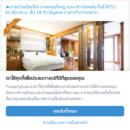
🔥ขายด่วนดีลเด็ด! ขายคอนโดหรู Icon III ทองหล่อ ใกล้ BTS |
61.90 ตร.ม. ชั้น 18 วิว Skyline ราคาต่ำกว่าตลาด -
[U1986095]
UPDATE !
Premium
เราใช้คุกกี้เพื่อประสบการณ์ที่ดีที่สุดของคุณ
Propertyhub.in.th ใช้คุกกี้เพื่อพัฒนาประสบการณ์การใช้งานของคุณ
วิเคราะห์การเข้าชม และนำเสนอเนื้อหาที่เหมาะสม หากคุณใช้งานเว็บไซต์ต่อ
2
1 ห้องนอน
61.9
m
ชั้น
18
ถือว่าคุณยอมรับนโยบายความเป็นส่วนตัวของเรา
6,000,000
บาท
07/08/2026 6:41:19
ยอมรับทั้งหมด
อ่านนโยบายความเป็นส่วนตัว
The Icon III (ดิ ไอคอน 3)