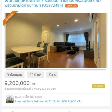
🔥นักลงทุนห้ามพลาด! 3 ห้องนอน ทำเลทอง พร้อมพงษ์ CBD
พร้อมรายได้ค่าเช่าทันที [U1372494]
UPDATE !
Premium
2
3 ห้องนอน
83.0
m
ชั้น
4
9,200,000
บาท
07/08/2026 6:41:19
Lumpini Suite Sukhumvit 41 (ลุมพินี สวีท สุขุมวิท 41)