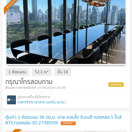
Premium
2
1 ห้องนอน
52.1
m
ชั้น
18
กรุณาโทรสอบถาม
07/08/2026 5:03:49
EI8HTEEN SEVEN (เอททีน เซเว่น )
คุ้มค่า 1 ห้องนอน 36 ตร.ม. ขาย คอนโด รันเนซึ ทองหล่อ 5 ใกล้
BTS ทองหล่อ (ID 2738509)
UPDATE !