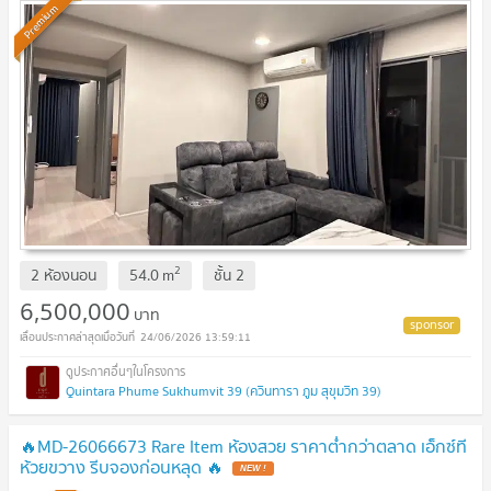
Premium
2
2 ห้องนอน
54.0
m
ชั้น
2
6,500,000
บาท
24/06/2026 13:59:11
Quintara Phume Sukhumvit 39 (ควินทารา ภูม สุขุมวิท 39)
🔥MD-26066673 Rare Item ห้องสวย ราคาต่ำกว่าตลาด เอ็กซ์ที
ห้วยขวาง รีบจองก่อนหลุด 🔥
NEW !