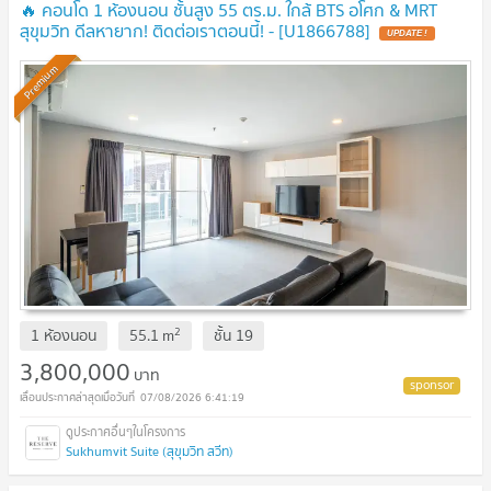
🔥 คอนโด 1 ห้องนอน ชั้นสูง 55 ตร.ม. ใกล้ BTS อโศก & MRT
สุขุมวิท ดีลหายาก! ติดต่อเราตอนนี้! - [U1866788]
UPDATE !
Premium
2
1 ห้องนอน
55.1
m
ชั้น
19
3,800,000
บาท
07/08/2026 6:41:19
Sukhumvit Suite (สุขุมวิท สวีท)