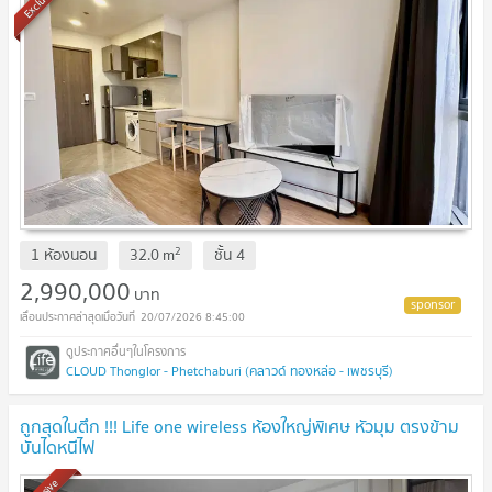
Exclusive
2
1 ห้องนอน
32.0
m
ชั้น
4
2,990,000
บาท
20/07/2026 8:45:00
CLOUD Thonglor - Phetchaburi (คลาวด์ ทองหล่อ - เพชรบุรี)
ถูกสุดในตึก !!! Life one wireless ห้องใหญ่พิเศษ หัวมุม ตรงข้าม
บันไดหนีไฟ