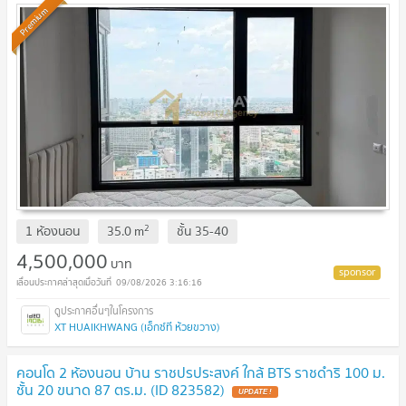
Premium
2
1 ห้องนอน
35.0
m
ชั้น
35-40
4,500,000
บาท
09/08/2026 3:16:16
XT HUAIKHWANG (เอ็กซ์ที ห้วยขวาง)
คอนโด 2 ห้องนอน บ้าน ราชปรประสงค์ ใกล้ BTS ราชดำริ 100 ม.
ชั้น 20 ขนาด 87 ตร.ม. (ID 823582)
UPDATE !