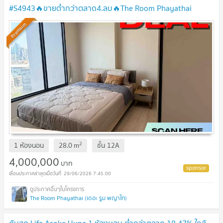
#S4943🔥ขายต่ำกว่าตลาด4.ลบ🔥The Room Phayathai
Premium
2
1 ห้องนอน
28.0
m
ชั้น
12A
4,000,000
บาท
29/06/2026 7:45:00
The Room Phayathai (เดอะ รูม พญาไท)