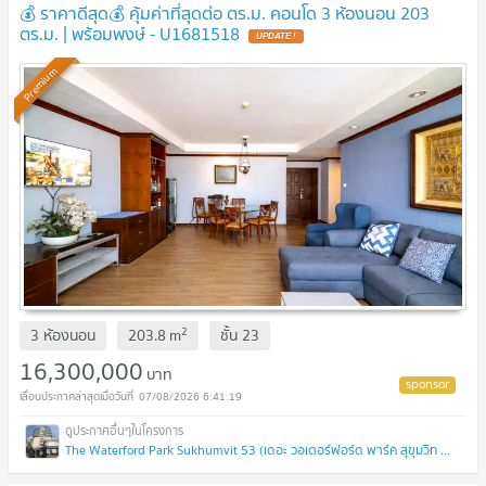
💰 ราคาดีสุด💰 คุ้มค่าที่สุดต่อ ตร.ม. คอนโด 3 ห้องนอน 203
ตร.ม. | พร้อมพงษ์ - U1681518
UPDATE !
Premium
2
3 ห้องนอน
203.8
m
ชั้น
23
16,300,000
บาท
07/08/2026 6:41:19
The Waterford Park Sukhumvit 53 (เดอะ วอเตอร์ฟอร์ด พาร์ค สุขุมวิท 53)