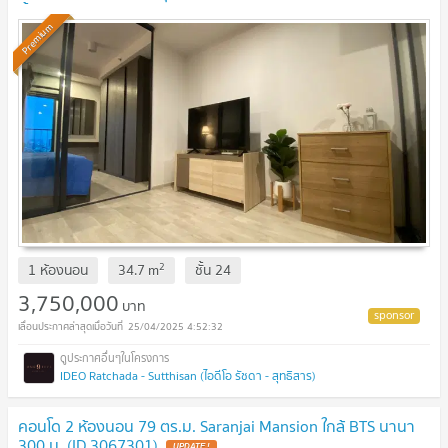
ทั้งหมด สภาพห้องดีมาก
Premium
2
1 ห้องนอน
34.7
m
ชั้น
24
3,750,000
บาท
25/04/2025 4:52:32
IDEO Ratchada - Sutthisan (ไอดีโอ รัชดา - สุทธิสาร)
คอนโด 2 ห้องนอน 79 ตร.ม. Saranjai Mansion ใกล้ BTS นานา
300 ม. (ID 3067301)
UPDATE !