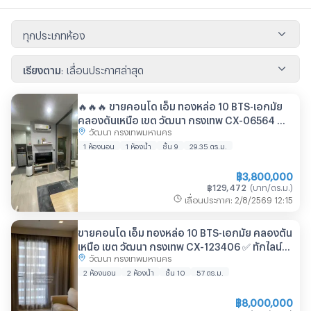
ทุกประเภทห้อง
เรียงตาม
:
เลื่อนประกาศล่าสุด
🔥🔥🔥 ขายคอนโด เอ็ม ทองหล่อ 10 BTS-เอกมัย
คลองตันเหนือ เขต วัฒนา กรุงเทพ CX-06564 ✅
วัฒนา กรุงเทพมหานคร
ทักไลน์ @connexproperty ตอบทันที ทีมงานมือ
อาชีพ ✅ 🔥🔥🔥
1 ห้องนอน
1 ห้องน้ำ
ชั้น 9
29.35
ตร.ม.
฿
3,800,000
฿
129,472
(
บาท/ตร.ม.
)
เลื่อนประกาศ
:
2/8/2569
12:15
ขายคอนโด เอ็ม ทองหล่อ 10 BTS-เอกมัย คลองตัน
เหนือ เขต วัฒนา กรุงเทพ CX-123406 ✅ ทักไลน์
วัฒนา กรุงเทพมหานคร
@connexproperty ตอบทันที ทีมงานมืออาชีพ ✅
2 ห้องนอน
2 ห้องน้ำ
ชั้น 10
57
ตร.ม.
฿
8,000,000