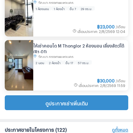
วัฒนา กรุงเทพมหานคร
@connexproperty ตอบทันที ทีมงานมืออาชีพ ✅
1 ห้องนอน
1 ห้องน้ำ
ชั้น 7
29 ตร.ม.
฿
23,000
/เดือน
เลื่อนประกาศ
:
2/8/2569
12:04
ให้เช่าคอนโด M Thonglor 2 ห้องนอน เลี้ยงสัตว์ได้
(Rt-01)
วัฒนา กรุงเทพมหานคร
2 นอน
2 ห้องน้ำ
ชั้น 17
57 ตร.ม.
฿
30,000
/เดือน
เลื่อนประกาศ
:
2/8/2569
11:59
ดูประกาศเช่าเพิ่มเติม
ประกาศขายในโครงการ
(122)
ดูทั้งหมด