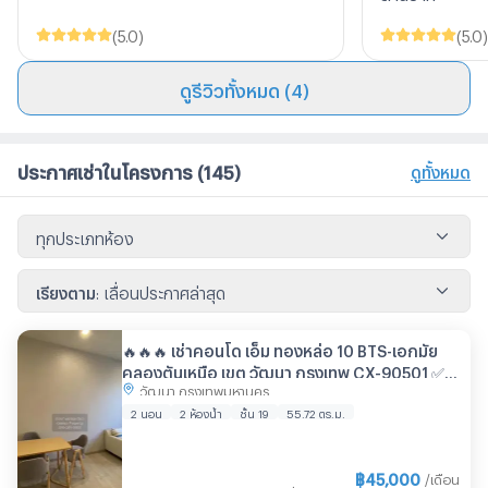
(
5.0
)
(
5.0
)
ดูรีวิวทั้งหมด (4)
ประกาศเช่าในโครงการ
(145)
ดูทั้งหมด
ทุกประเภทห้อง
เรียงตาม
:
เลื่อนประกาศล่าสุด
🔥🔥🔥 เช่าคอนโด เอ็ม ทองหล่อ 10 BTS-เอกมัย
คลองตันเหนือ เขต วัฒนา กรุงเทพ CX-90501 ✅
วัฒนา กรุงเทพมหานคร
ทักไลน์ @connexproperty ตอบทันที ทีมงานมือ
อาชีพ ✅ 🔥🔥🔥
2 นอน
2 ห้องน้ำ
ชั้น 19
55.72 ตร.ม.
฿
45,000
/เดือน