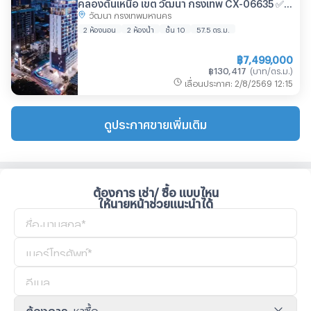
คลองตันเหนือ เขต วัฒนา กรุงเทพ CX-06635 ✅
วัฒนา กรุงเทพมหานคร
ทักไลน์ @connexproperty ตอบทันที ทีมงานมือ
อาชีพ ✅ 🔥🔥🔥
2 ห้องนอน
2 ห้องน้ำ
ชั้น 10
57.5
ตร.ม.
฿
7,499,000
฿
130,417
(
บาท/ตร.ม.
)
เลื่อนประกาศ
:
2/8/2569
12:15
ดูประกาศขายเพิ่มเติม
ต้องการ เช่า/ ซื้อ แบบไหน
ให้นายหน้าช่วยแนะนำได้
ต้องการ
:
หาซื้อ