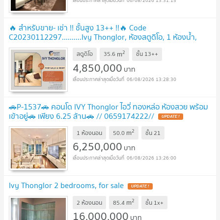
06/08/2026 13:31:15
🔥 สำหรับขาย- เช่า !! ชั้นสูง 13++ !!🔥 Code
C20230112297..........Ivy Thonglor, ห้องสตูดิโอ, 1 ห้องน้ำ,
แต่งครบ, พร้อมเข้าอยู่, ราคาพิเศษ!!📣📣
UPDATE !
2
m
สตูดิโอ
35.6
ชั้น
13++
4,850,000
บาท
06/08/2026 13:28:30
🚗P-1537🚗 คอนโด IVY Thonglor ไอวี่ ทองหล่อ ห้องสวย พร้อม
เข้าอยู่🚗 เพียง 6.25 ล้าน🚗 // 0659174222//
UPDATE !
2
m
1 ห้องนอน
50.0
ชั้น
21
6,250,000
บาท
06/08/2026 13:26:00
Ivy Thonglor 2 bedrooms, for sale
UPDATE !
2
m
2 ห้องนอน
85.4
ชั้น
1x+
16,000,000
บาท