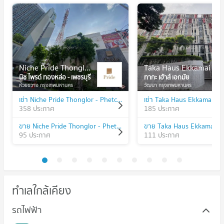
Niche Pride Thonglor - Phetchaburi
Taka Haus Ekkamai
นิช ไพรด์ ทองหล่อ - เพชรบุรี
ทากะ เฮ้าส์ เอกมัย
ห้วยขวาง กรุงเทพมหานคร
วัฒนา กรุงเทพมหานคร
เช่า Niche Pride Thonglor - Phetchaburi
เช่า Taka Haus Ekkamai
358 ประกาศ
185 ประกาศ
ขาย Niche Pride Thonglor - Phetchaburi
ขาย Taka Haus Ekkamai
95 ประกาศ
111 ประกาศ
ทำเลใกล้เคียง
รถไฟฟ้า