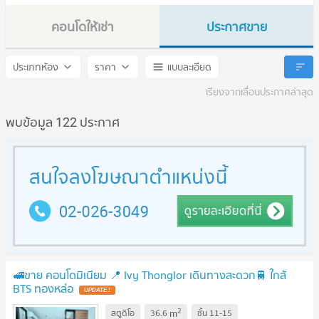
คอนโดให้เช่า
ประกาศขาย
Ivy Thonglor
Ivy Thonglor
ประเภทห้อง
ราคา
แบบละเอียด
เรียงจากเลื่อนประกาศล่าสุด
พบข้อมูล 122 ประกาศ
🚅ขาย คอนโดมิเนียม 📍 Ivy Thonglor เดินทางสะดวก🚆 ใกล้
BTS ทองหล่อ
UPDATE !
2
m
สตูดิโอ
36.6
ชั้น
11-15