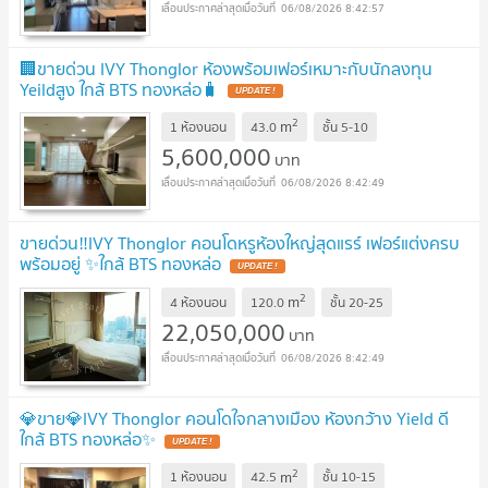
06/08/2026 8:42:57
🏢ขายด่วน IVY Thonglor ห้องพร้อมเฟอร์เหมาะกับนักลงทุน
Yeildสูง ใกล้ BTS ทองหล่อ🧳
UPDATE !
2
m
1 ห้องนอน
43.0
ชั้น
5-10
5,600,000
บาท
06/08/2026 8:42:49
ขายด่วน‼️IVY Thonglor คอนโดหรูห้องใหญ่สุดแรร์ เฟอร์แต่งครบ
พร้อมอยู่ ✨ใกล้ BTS ทองหล่อ
UPDATE !
2
m
4 ห้องนอน
120.0
ชั้น
20-25
22,050,000
บาท
06/08/2026 8:42:49
💎ขาย💎IVY Thonglor คอนโดใจกลางเมือง ห้องกว้าง Yield ดี
ใกล้ BTS ทองหล่อ✨
UPDATE !
2
m
1 ห้องนอน
42.5
ชั้น
10-15