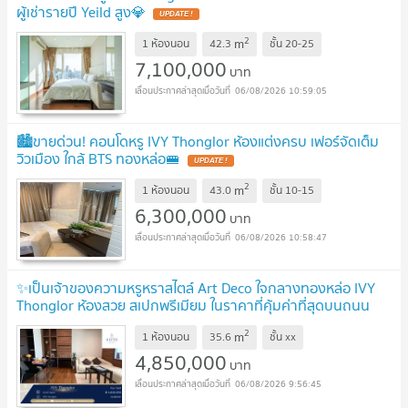
ผู้เช่ารายปี Yeild สูง💎
UPDATE !
2
m
1 ห้องนอน
42.3
ชั้น
20-25
7,100,000
บาท
06/08/2026 10:59:05
🏙️ขายด่วน! คอนโดหรู IVY Thonglor ห้องแต่งครบ เฟอร์จัดเต็ม
วิวเมือง ใกล้ BTS ทองหล่อ🚝
UPDATE !
2
m
1 ห้องนอน
43.0
ชั้น
10-15
6,300,000
บาท
06/08/2026 10:58:47
✨เป็นเจ้าของความหรูหราสไตล์ Art Deco ใจกลางทองหล่อ IVY
Thonglor ห้องสวย สเปกพรีเมียม ในราคาที่คุ้มค่าที่สุดบนถนน
สุขุมวิท 55
UPDATE !
2
m
1 ห้องนอน
35.6
ชั้น
xx
4,850,000
บาท
06/08/2026 9:56:45