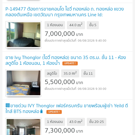
P-149477 ต้องการขายคอนโด ไอวี่ ทองหล่อ ถ. ทองหล่อ แขวง
คลองตันเหนือ เขตวัฒนา กรุงเทพมหานคร Line Id:
@easythaihome 085-592-2897
UPDATE !
2
m
1 ห้องนอน
44.0
ชั้น
5
7,000,000
บาท
06/08/2026 9:40:00
ขาย Ivy Thonglor (ไอวี่ ทองหล่อ) ขนาด 35 ตร.ม. ชั้น 11 - ห้อง
สตูดิโอ 1 ห้องนอน, 1 ห้องน้ำ
UPDATE !
2
m
สตูดิโอ
35.0
ชั้น
11
5,500,000
บาท
06/08/2026 9:30:00
🏢ขายด่วน IVY Thonglor เฟอร์ครบครัน ขายพร้อมผู้เช่า Yeild ดี
ใกล้ BTS ทองหล่อ🧳
UPDATE !
2
m
1 ห้องนอน
43.0
ชั้น
20-25
7,300,000
บาท