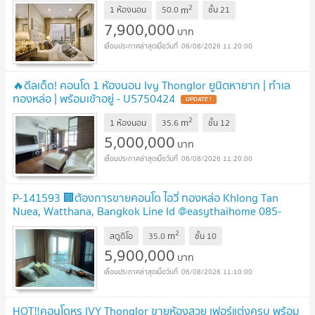
2
m
1 ห้องนอน
50.0
ชั้น
21
7,900,000
บาท
06/08/2026 11:20:00
🔥ดีลเด็ด! คอนโด 1 ห้องนอน Ivy Thonglor ยูนิตหายาก | ทำเล
ทองหล่อ | พร้อมเข้าอยู่ - U5750424
UPDATE !
2
m
1 ห้องนอน
35.6
ชั้น
12
5,000,000
บาท
06/08/2026 11:20:00
P-141593 🏢ต้องการขายคอนโด ไอวี่ ทองหล่อ Khlong Tan
Nuea, Watthana, Bangkok Line Id @easythaihome 085-
592-2897
UPDATE !
2
m
สตูดิโอ
35.0
ชั้น
10
5,900,000
บาท
06/08/2026 11:10:00
HOT‼️คอนโดหรู IVY Thonglor ขายห้องสวย เฟอร์แต่งครบ พร้อม