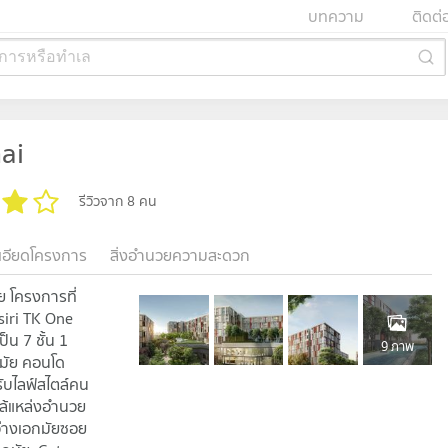
บทความ
ติดต่
การหรือทำเล
ai
รีวิวจาก 8 คน
เอียดโครงการ
สิ่งอำนวยความสะดวก
 โครงการที่
siri TK One
็น 7 ชั้น 1
9 ภาพ
กมัย คอนโด
รับไลฟ์สไตล์คน
กล้แหล่งอำนวย
ว่างเอกมัยซอย