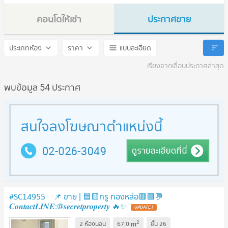
คอนโดให้เช่า
ประกาศขาย
Thru Thonglor
Thru Thonglor
ประเภทห้อง
ราคา
แบบละเอียด
เรียงจากเลื่อนประกาศล่าสุด
พบข้อมูล 54 ประกาศ
#SC14955 📌 ขาย | 🟦🟨ทรู ทองหล่อ​🟥🟩💬
𝑪𝒐𝒏𝒕𝒂𝒄𝒕𝑳𝑰𝑵𝑬:@𝒔𝒆𝒄𝒓𝒆𝒕𝒑𝒓𝒐𝒑𝒆𝒓𝒕𝒚 🔥✨
UPDATE !
2
m
2 ห้องนอน
67.0
ชั้น
26