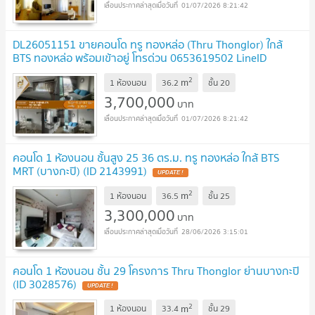
01/07/2026 8:21:42
DL26051151 ขายคอนโด ทรู ทองหล่อ (Thru Thonglor) ใกล้
BTS ทองหล่อ พร้อมเข้าอยู่ โทรด่วน 0653619502 LineID
@952jdxxk
UPDATE !
2
m
1 ห้องนอน
36.2
ชั้น
20
3,700,000
บาท
01/07/2026 8:21:42
คอนโด 1 ห้องนอน ชั้นสูง 25 36 ตร.ม. ทรู ทองหล่อ ใกล้ BTS
MRT (บางกะปิ) (ID 2143991)
UPDATE !
2
m
1 ห้องนอน
36.5
ชั้น
25
3,300,000
บาท
28/06/2026 3:15:01
คอนโด 1 ห้องนอน ชั้น 29 โครงการ Thru Thonglor ย่านบางกะปิ
(ID 3028576)
UPDATE !
2
m
1 ห้องนอน
33.4
ชั้น
29