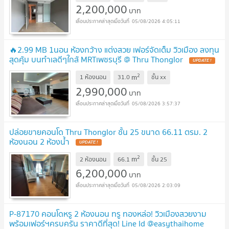
2,200,000
บาท
05/08/2026 4:05:11
🔥2.99 MB 1นอน ห้องกว้าง แต่งสวย เฟอร์จัดเต็ม วิวเมือง ลงทุน
สุดคุ้ม บนทำเลดีๆใกล้ MRTเพชรบุรี @ Thru Thonglor
UPDATE !
2
m
1 ห้องนอน
31.0
ชั้น
xx
2,990,000
บาท
05/08/2026 3:57:37
ปล่อยขายคอนโด Thru Thonglor ชั้น 25 ขนาด 66.11 ตรม. 2
ห้องนอน 2 ห้องน้ำ
UPDATE !
2
m
2 ห้องนอน
66.1
ชั้น
25
6,200,000
บาท
05/08/2026 2:03:09
P-87170 คอนโดหรู 2 ห้องนอน ทรู ทองหล่อ! วิวเมืองสวยงาม
พร้อมเฟอร์ฯครบครัน ราคาดีที่สุด! Line Id @easythaihome