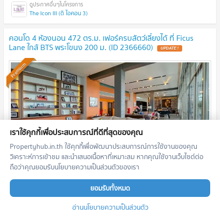
The Icon III (ดิ ไอคอน 3)
คอนโด 4 ห้องนอน 472 ตร.ม. เฟอร์ครบสัตว์เลี้ยงได้ ที่ Ficus
Lane ใกล้ BTS พระโขนง 200 ม. (ID 2366660)
UPDATE !
Premium
เราใช้คุกกี้เพื่อประสบการณ์ที่ดีที่สุดของคุณ
Propertyhub.in.th ใช้คุกกี้เพื่อพัฒนาประสบการณ์การใช้งานของคุณ
วิเคราะห์การเข้าชม และนำเสนอเนื้อหาที่เหมาะสม หากคุณใช้งานเว็บไซต์ต่อ
ถือว่าคุณยอมรับนโยบายความเป็นส่วนตัวของเรา
2
4 ห้องนอน
472.0
m
ชั้น
7
ยอมรับทั้งหมด
99,000,000
บาท
อ่านนโยบายความเป็นส่วนตัว
10/07/2026 13:59:14