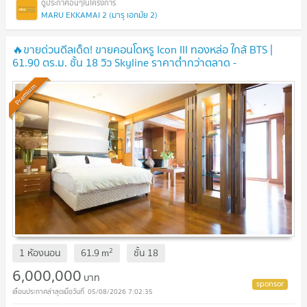
MARU EKKAMAI 2 (มารุ เอกมัย 2)
🔥ขายด่วนดีลเด็ด! ขายคอนโดหรู Icon III ทองหล่อ ใกล้ BTS |
61.90 ตร.ม. ชั้น 18 วิว Skyline ราคาต่ำกว่าตลาด -
[U1986095]
UPDATE !
Premium
2
1 ห้องนอน
61.9
m
ชั้น
18
6,000,000
บาท
05/08/2026 7:02:35