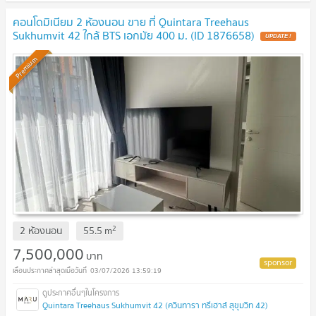
คอนโดมิเนียม 2 ห้องนอน ขาย ที่ Quintara Treehaus
Sukhumvit 42 ใกล้ BTS เอกมัย 400 ม. (ID 1876658)
UPDATE !
Premium
2
2 ห้องนอน
55.5
m
7,500,000
บาท
03/07/2026 13:59:19
Quintara Treehaus Sukhumvit 42 (ควินทารา ทรีเฮาส์ สุขุมวิท 42)