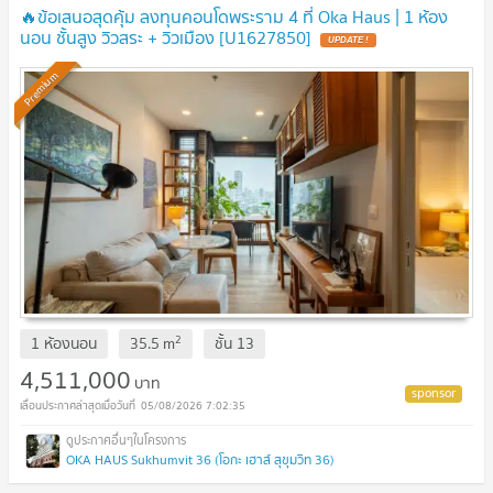
🔥ข้อเสนอสุดคุ้ม ลงทุนคอนโดพระราม 4 ที่ Oka Haus | 1 ห้อง
นอน ชั้นสูง วิวสระ + วิวเมือง [U1627850]
UPDATE !
Premium
2
1 ห้องนอน
35.5
m
ชั้น
13
4,511,000
บาท
05/08/2026 7:02:35
OKA HAUS Sukhumvit 36 (โอกะ เฮาส์ สุขุมวิท 36)