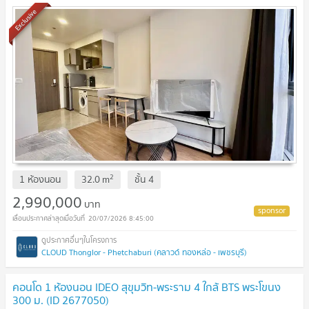
615-5959
Exclusive
2
1 ห้องนอน
32.0
m
ชั้น
4
2,990,000
บาท
20/07/2026 8:45:00
CLOUD Thonglor - Phetchaburi (คลาวด์ ทองหล่อ - เพชรบุรี)
คอนโด 1 ห้องนอน IDEO สุขุมวิท-พระราม 4 ใกล้ BTS พระโขนง
300 ม. (ID 2677050)