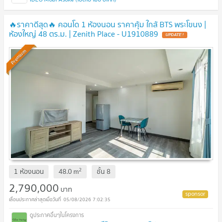
🔥ราคาดีสุด🔥 คอนโด 1 ห้องนอน ราคาคุ้ม ใกล้ BTS พระโขนง |
ห้องใหญ่ 48 ตร.ม. | Zenith Place - U1910889
UPDATE !
Premium
2
1 ห้องนอน
48.0
m
ชั้น
8
2,790,000
บาท
05/08/2026 7:02:35