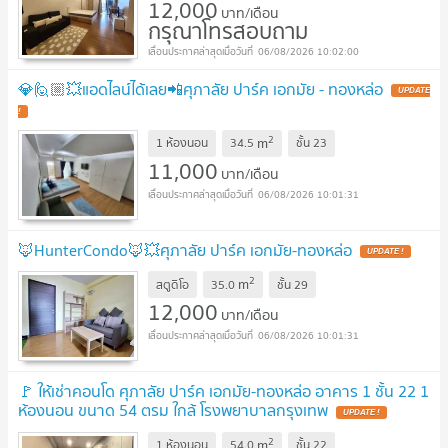
12,000
บาท/เดือน
กรุณาโทรสอบถาม
06/08/2026 10:02:00
💎🙋🏼💥แอดไลน์ได้เลย📲ศุภาลัย ปาร์ค เอกมัย - ทองหล่อ
2
m
1 ห้องนอน
34.5
ชั้น
23
11,000
บาท/เดือน
06/08/2026 10:01:31
🦊HunterCondo🦊💥ศุภาลัย ปาร์ค เอกมัย-ทองหล่อ
2
m
สตูดิโอ
35.0
ชั้น
29
12,000
บาท/เดือน
06/08/2026 10:01:31
🚩 ให้เช่าคอนโด ศุภาลัย ปาร์ค เอกมัย-ทองหล่อ อาคาร 1 ชั้น 22 1
ห้องนอน ขนาด 54 ตรม ใกล้ โรงพยาบาลกรุงเทพ
2
m
1 ห้องนอน
54.0
ชั้น
22