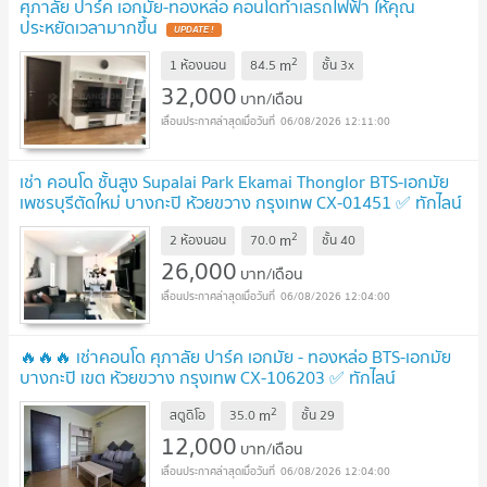
ศุภาลัย ปาร์ค เอกมัย-ทองหล่อ คอนโดทำเลรถไฟฟ้า ให้คุณ
ประหยัดเวลามากขึ้น
2
m
1 ห้องนอน
84.5
ชั้น
3x
32,000
บาท/เดือน
06/08/2026 12:11:00
เช่า คอนโด ชั้นสูง Supalai Park Ekamai Thonglor BTS-เอกมัย
เพชรบุรีตัดใหม่ บางกะปิ ห้วยขวาง กรุงเทพ CX-01451 ✅ ทักไลน์
@connexproperty ตอบทันที ทีมงานมืออาชีพ ✅
2
m
2 ห้องนอน
70.0
ชั้น
40
26,000
บาท/เดือน
06/08/2026 12:04:00
🔥🔥🔥 เช่าคอนโด ศุภาลัย ปาร์ค เอกมัย - ทองหล่อ BTS-เอกมัย
บางกะปิ เขต ห้วยขวาง กรุงเทพ CX-106203 ✅ ทักไลน์
@connexproperty ตอบทันที ทีมงานมืออาชีพ ✅ 🔥🔥🔥
2
m
สตูดิโอ
35.0
ชั้น
29
12,000
บาท/เดือน
06/08/2026 12:04:00