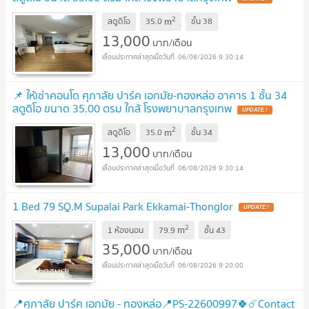
2
m
สตูดิโอ
35.0
ชั้น
38
13,000
บาท/เดือน
06/08/2026 9:30:14
📌 ให้เช่าคอนโด ศุภาลัย ปาร์ค เอกมัย-ทองหล่อ อาคาร 1 ชั้น 34
สตูดิโอ ขนาด 35.00 ตรม ใกล้ โรงพยาบาลกรุงเทพ
2
m
สตูดิโอ
35.0
ชั้น
34
13,000
บาท/เดือน
06/08/2026 9:30:14
1 Bed 79 SQ.M Supalai Park Ekkamai-Thonglor
2
m
1 ห้องนอน
79.9
ชั้น
43
35,000
บาท/เดือน
06/08/2026 9:20:00
📍ศุภาลัย ปาร์ค เอกมัย - ทองหล่อ📍PS-22600997🍀☄️Contact