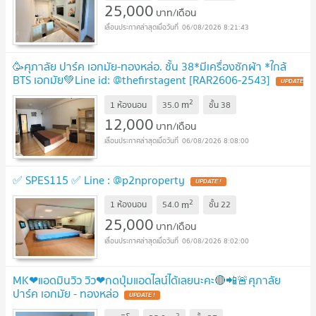
25,000
บาท/เดือน
06/08/2026 8:21:43
🥳ศุภาลัย ปาร์ค เอกมัย-ทองหล่อ. ชั้น 38*มีเครื่องซักผ้า *ใกล้
BTS เอกมัย💚Line id: @thefirstagent [RAR2606-2543]
2
m
1 ห้องนอน
35.0
ชั้น
38
12,000
บาท/เดือน
06/08/2026 8:08:00
✅ SPES115 ✅ Line : @p2nproperty
2
m
1 ห้องนอน
54.0
ชั้น
22
25,000
บาท/เดือน
06/08/2026 8:02:00
MK❤แอดมินวิว วิว❤กดปุ่มแอดไลน์ได้เลยนะคะ🔴📲🚨ศุภาลัย
ปาร์ค เอกมัย - ทองหล่อ
2