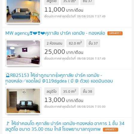
m
สตูดิโอ
35.0
ชั้น
37
11,000
บาท/เดือน
06/08/2026 7:57:49
MW agency❣️❤️❣️❤️ศุภาลัย ปาร์ค เอกมัย - ทองหล่อ
2
m
2 ห้องนอน
82.0
ชั้น
37
25,000
บาท/เดือน
06/08/2026 7:57:49
🔮RB25153 ให้เช่าถูกมาก👍ศุภาลัย ปาร์ค เอกมัย -
ทองหล่อ✅แอดไลน์ @119dgdea ( มี @ ด้วย) แอดมินตอบ
ไว
2
m
สตูดิโอ
35.0
ชั้น
38
13,000
บาท/เดือน
06/08/2026 7:55:00
🚩 ให้เช่าคอนโด ศุภาลัย ปาร์ค เอกมัย-ทองหล่อ อาคาร 1 ชั้น 34
สตูดิโอ ขนาด 35.00 ตรม ใกล้ โรงพยาบาลกรุงเทพ