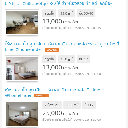
LINE ID : @881teotq☄️🍀⚡ให้เช่า⚡ห้องสวย ทำเลดี เอกมัย-
ทองหล่อ🚅BTS ทองหล่อ เพียง 15 นาที
2
m
สตูดิโอ
35.0
ชั้น
35-40
13,000
บาท/เดือน
06/08/2026 9:00:15
ให้เช่า คอนโด ศุภาลัย ปาร์ค เอกมัย - ทองหล่อ *ราคาถูกกว่า* ที่
Line: @homefinder
2
m
สตูดิโอ
35.0
ชั้น
17
13,000
บาท/เดือน
06/08/2026 8:39:00
ห้เช่า คอนโด ศุภาลัย ปาร์ค เอกมัย - ทองหล่อ ที่ Line:
@homefinder
2
m
2 ห้องนอน
83.0
ชั้น
17
25,000
บาท/เดือน
06/08/2026 8:39:00