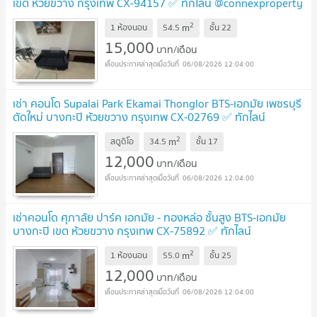
เขต ห้วยขวาง กรุงเทพ CX-94157 ✅ ทักไลน์ @connexproperty
ตอบทันที ทีมงานมืออาชีพ ✅
2
m
1 ห้องนอน
54.5
ชั้น
22
15,000
บาท/เดือน
06/08/2026 12:04:00
เช่า คอนโด Supalai Park Ekamai Thonglor BTS-เอกมัย เพชรบุรี
ตัดใหม่ บางกะปิ ห้วยขวาง กรุงเทพ CX-02769 ✅ ทักไลน์
@connexproperty ตอบทันที ทีมงานมืออาชีพ ✅
2
m
สตูดิโอ
34.5
ชั้น
17
12,000
บาท/เดือน
06/08/2026 12:04:00
เช่าคอนโด ศุภาลัย ปาร์ค เอกมัย - ทองหล่อ ชั้นสูง BTS-เอกมัย
บางกะปิ เขต ห้วยขวาง กรุงเทพ CX-75892 ✅ ทักไลน์
@connexproperty ตอบทันที ทีมงานมืออาชีพ ✅
2
m
1 ห้องนอน
55.0
ชั้น
25
12,000
บาท/เดือน
06/08/2026 12:04:00