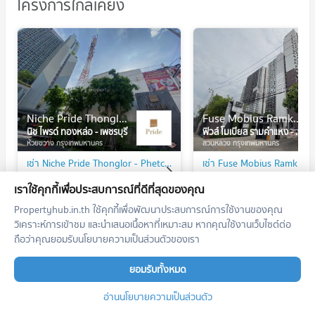
โครงการใกล้เคียง
Niche Pride Thonglor - Phetchaburi
Fuse Mobius Ramkhamhaeng - Klongton
นิช ไพรด์ ทองหล่อ - เพชรบุรี
ฟิวส์ โมเบียส รามคำแหง - คลองตัน
ห้วยขวาง กรุงเทพมหานคร
สวนหลวง กรุงเทพมหานคร
เช่า Niche Pride Thonglor - Phetchaburi
358 ประกาศ
65 ประกาศ
เราใช้คุกกี้เพื่อประสบการณ์ที่ดีที่สุดของคุณ
ขาย Niche Pride Thonglor - Phetchaburi
Propertyhub.in.th ใช้คุกกี้เพื่อพัฒนาประสบการณ์การใช้งานของคุณ
95 ประกาศ
57 ประกาศ
วิเคราะห์การเข้าชม และนำเสนอเนื้อหาที่เหมาะสม หากคุณใช้งานเว็บไซต์ต่อ
ถือว่าคุณยอมรับนโยบายความเป็นส่วนตัวของเรา
ยอมรับทั้งหมด
ทำเลใกล้เคียง
อ่านนโยบายความเป็นส่วนตัว