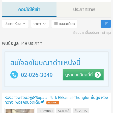
คอนโดให้เช่า
ประกาศขาย
Supalai Park Ekkamai - Thonglor
Supalai Park Ekkamai - Tho
ประเภทห้อง
ราคา
แบบละเอียด
เรียงจากเลื่อนประกาศล่าสุด
พบข้อมูล 149 ประกาศ
ห้องว่างพร้อมอยู่🌿Supalai Park Ekkamai-Thonglor ชั้นสูง ห้อง
กว้าง เฟอร์ครบจัดเต็ม🌟
2
m
1 ห้องนอน
54.0
ชั้น
20-25