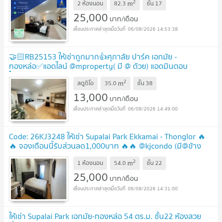
2
m
2 ห้องนอน
82.3
ชั้น
17
25,000
บาท/เดือน
06/08/2026 14:53:38
🤝🏻RB25153 ให้เช่าถูกมาก👍ศุภาลัย ปาร์ค เอกมัย -
ทองหล่อ✅แอดไลน์ @mproperty( มี @ ด้วย) แอดมินตอบ
ไว
2
m
สตูดิโอ
35.0
ชั้น
38
13,000
บาท/เดือน
06/08/2026 14:49:00
Code: 26KJ3248 ให้เช่า Supalai Park Ekkamai - Thonglor 🔥
🔥 จองเดือนนี้รับส่วนลด1,000บาท 🔥🔥 @kjcondo (มี@ข้าง
หน้าด้วยนะคะ)
2
m
1 ห้องนอน
54.0
ชั้น
22
25,000
บาท/เดือน
06/08/2026 14:31:00
ให้เช่า Supalai Park เอกมัย-ทองหล่อ 54 ตร.ม. ชั้น22 ห้องสวย