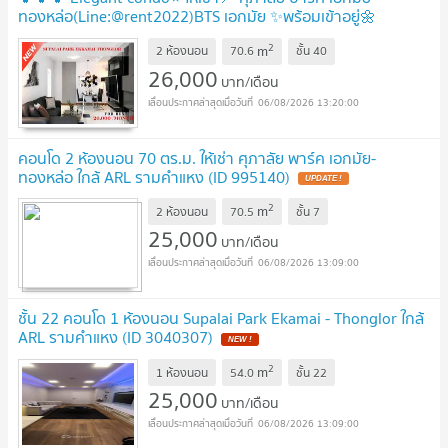
ทองหล่อ(Line:@rent2022)BTS เอกมัย ✨พร้อมเข้าอยู่🌼
A11091
2
m
2 ห้องนอน
70.6
ชั้น
40
26,000
บาท/เดือน
06/08/2026 13:20:00
คอนโด 2 ห้องนอน 70 ตร.ม. ให้เช่า ศุภาลัย พาร์ค เอกมัย-
ทองหล่อ ใกล้ ARL รามคำแหง (ID 995140)
2
m
2 ห้องนอน
70.5
ชั้น
7
25,000
บาท/เดือน
06/08/2026 13:09:00
ชั้น 22 คอนโด 1 ห้องนอน Supalai Park Ekamai - Thonglor ใกล้
ARL รามคำแหง (ID 3040307)
2
m
1 ห้องนอน
54.0
ชั้น
22
25,000
บาท/เดือน
06/08/2026 13:09:00