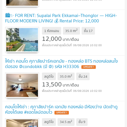
🏙️✨ FOR RENT: Supalai Park Ekkamai–Thonglor — HIGH-
FLOOR MODERN LIVING! 💰 Rental Price: 12,000
THB/month!!
2
m
1 ห้องนอน
35.0
ชั้น
17
12,000
บาท/เดือน
06/08/2026 10:02:00
ให้เช่า คอนโด ศุภาลัยปาร์คเอกมัย - ทองหล่อ BTS ทองหล่อสนใจ
ต่อรอง @condobkk (มี @) รหัส H33306
2
m
สตูดิโอ
35.0
ชั้น
24
13,500
บาท/เดือน
06/08/2026 10:02:00
คอนโดให้เช่า : ศุภาลัยปาร์ค เอกมัย ทองหล่อ มีห้องว่าง นัดเข้าดู
ห้องได้เลย #แอดไลน์ตอบไว
2
m
สตูดิโอ
34.5
ชั้น
9