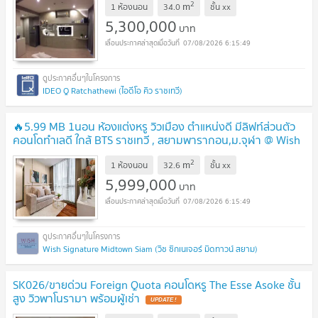
2
m
1 ห้องนอน
34.0
ชั้น
xx
5,300,000
บาท
07/08/2026 6:15:49
IDEO Q Ratchathewi (ไอดีโอ คิว ราชเทวี)
🔥5.99 MB 1นอน ห้องแต่งหรู วิวเมือง ตำแหน่งดี มีลิฟท์ส่วนตัว
คอนโดทำเลดี ใกล้ BTS ราชเทวี , สยามพารากอน,ม.จุฬา @ Wish
Signature Midtown Siam
2
m
1 ห้องนอน
32.6
ชั้น
xx
5,999,000
บาท
07/08/2026 6:15:49
Wish Signature Midtown Siam (วิช ซิกเนเจอร์ มิดทาวน์ สยาม)
SK026/ขายด่วน Foreign Quota คอนโดหรู The Esse Asoke ชั้น
สูง วิวพาโนรามา พร้อมผู้เช่า