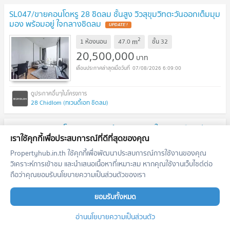
SL047/ขายคอนโดหรู 28 ชิดลม ชั้นสูง วิวสุขุมวิทตะวันออกเต็มมุม
มอง พร้อมอยู่ ใจกลางชิดลม
2
m
1 ห้องนอน
47.0
ชั้น
32
20,500,000
บาท
07/08/2026 6:09:00
28 Chidlom (ทเวนตี้เอท ชิดลม)
SK109/ขายคอนโด The Circle ทำเลศักยภาพใจกลางเมือง ย่าน
เพชรบุรี–อโศก เดินทางสะดวก
เราใช้คุกกี้เพื่อประสบการณ์ที่ดีที่สุดของคุณ
Propertyhub.in.th ใช้คุกกี้เพื่อพัฒนาประสบการณ์การใช้งานของคุณ
2
m
1 ห้องนอน
49.0
ชั้น
11-20
วิเคราะห์การเข้าชม และนำเสนอเนื้อหาที่เหมาะสม หากคุณใช้งานเว็บไซต์ต่อ
5,190,000
บาท
ถือว่าคุณยอมรับนโยบายความเป็นส่วนตัวของเรา
07/08/2026 6:09:00
ยอมรับทั้งหมด
อ่านนโยบายความเป็นส่วนตัว
Circle Condominium (เซอร์เคิล คอนโดมิเนียม)