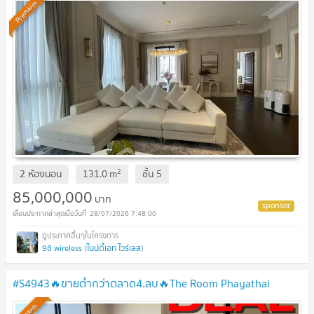
Premium
2
2 ห้องนอน
131.0
m
ชั้น
5
85,000,000
บาท
28/07/2026 7:48:00
98 wireless (ไนน์ตี้เอท ไวร์เลส)
#S4943🔥ขายต่ำกว่าตลาด4.ลบ🔥The Room Phayathai