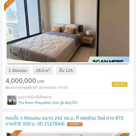
Premium
2
1 ห้องนอน
28.0
m
ชั้น
12A
4,000,000
บาท
29/06/2026 7:45:00
The Room Phayathai (เดอะ รูม พญาไท)
คอนโด 3 ห้องนอน ขนาด 242 ตร.ม. ที่ แลงส์วน วิลล์ ห่าง BTS
ราชดำริ 300 ม. (ID 1527844)