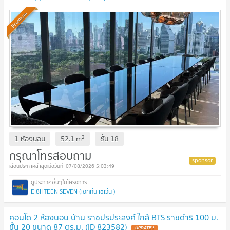
original contract price. 🔥 BEST DEAL🔥
Premium
2
1 ห้องนอน
52.1
m
ชั้น
18
กรุณาโทรสอบถาม
07/08/2026 5:03:49
EI8HTEEN SEVEN (เอททีน เซเว่น )
คอนโด 2 ห้องนอน บ้าน ราชปรประสงค์ ใกล้ BTS ราชดำริ 100 ม.
ชั้น 20 ขนาด 87 ตร.ม. (ID 823582)