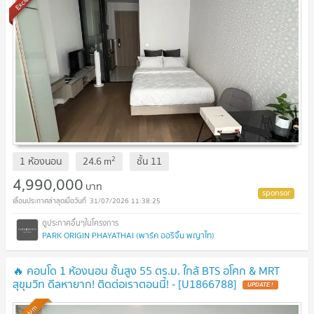
2
1 ห้องนอน
24.6
m
ชั้น
11
4,990,000
บาท
31/07/2026 11:38:25
PARK ORIGIN PHAYATHAI (พาร์ค ออริจิ้น พญาไท)
🔥 คอนโด 1 ห้องนอน ชั้นสูง 55 ตร.ม. ใกล้ BTS อโศก & MRT
สุขุมวิท ดีลหายาก! ติดต่อเราตอนนี้! - [U1866788]