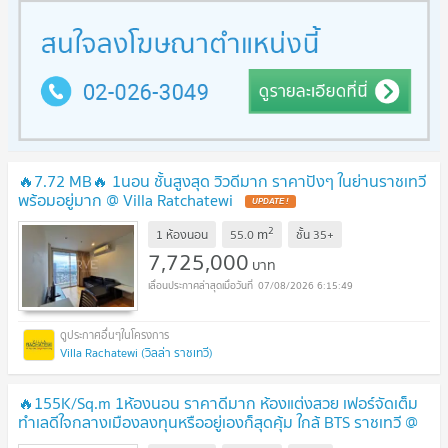
🔥7.72 MB🔥 1นอน ชั้นสูงสุด วิวดีมาก ราคาปังๆ ในย่านราชเทวี
พร้อมอยู่มาก @ Villa Ratchatewi
2
m
1 ห้องนอน
55.0
ชั้น
35+
7,725,000
บาท
07/08/2026 6:15:49
Villa Rachatewi (วิลล่า ราชเทวี)
🔥155K/Sq.m 1ห้องนอน ราคาดีมาก ห้องแต่งสวย เฟอร์จัดเต็ม
ทำเลดีใจกลางเมืองลงทุนหรืออยู่เองก็สุดคุ้ม ใกล้ BTS ราชเทวี @
Ideo Q Ratchathewi