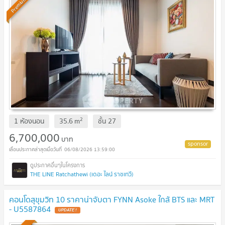
Premium
2
1 ห้องนอน
35.6
m
ชั้น
27
6,700,000
บาท
06/08/2026 13:59:00
THE LINE Ratchathewi (เดอะ ไลน์ ราชเทวี)
คอนโดสุขุมวิท 10 ราคาน่าจับตา FYNN Asoke ใกล้ BTS และ MRT
- U5587864