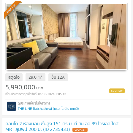
Premium
2
สตูดิโอ
29.0
m
ชั้น
12A
5,990,000
บาท
06/08/2026 2:05:16
THE LINE Ratchathewi (เดอะ ไลน์ ราชเทวี)
คอนโด 2 ห้องนอน ชั้นสูง 151 ตร.ม. ที่ วัน ออ 89 ไวร์เลส ใกล้
MRT ลุมพินี 200 ม. (ID 2735431)