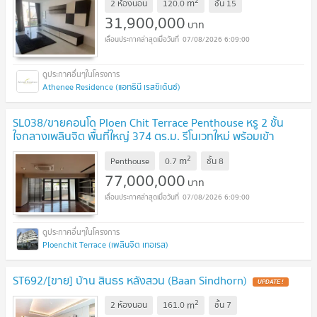
2
m
2 ห้องนอน
120.0
ชั้น
15
31,900,000
บาท
07/08/2026 6:09:00
Athenee Residence (แอทธินี เรสซิเด้นซ์)
SL038/ขายคอนโด Ploen Chit Terrace Penthouse หรู 2 ชั้น
ใจกลางเพลินจิต พื้นที่ใหญ่ 374 ตร.ม. รีโนเวทใหม่ พร้อมเข้า
อยู่
2
m
Penthouse
0.7
ชั้น
8
77,000,000
บาท
07/08/2026 6:09:00
Ploenchit Terrace (เพลินจิต เทอเรส)
ST692/[ขาย] บ้าน สินธร หลังสวน (Baan Sindhorn)
2
m
2 ห้องนอน
161.0
ชั้น
7