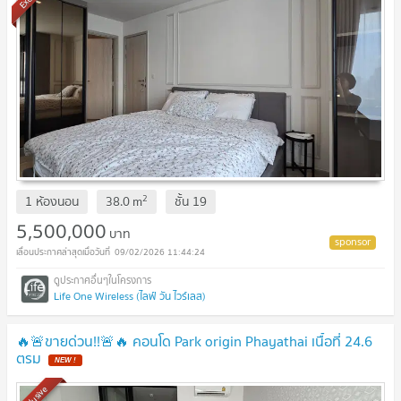
2
1 ห้องนอน
38.0
m
ชั้น
19
5,500,000
บาท
09/02/2026 11:44:24
Life One Wireless (ไลฟ์ วัน ไวร์เลส)
🔥🚨ขายด่วน!!🚨🔥 คอนโด Park origin Phayathai เนื้อที่ 24.6
ตรม
Exclusive