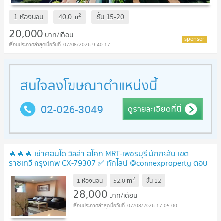
2
1 ห้องนอน
40.0
m
ชั้น
15-20
20,000
บาท/เดือน
07/08/2026 9:40:17
🔥🔥🔥 เช่าคอนโด วิลล่า อโศก MRT-เพชรบุรี มักกะสัน เขต
ราชเทวี กรุงเทพ CX-79307 ✅ ทักไลน์ @connexproperty ตอบ
ทันที ทีมงานมืออาชีพ ✅ 🔥🔥🔥
UPDATE !
2
m
1 ห้องนอน
52.0
ชั้น
12
28,000
บาท/เดือน
07/08/2026 17:05:00