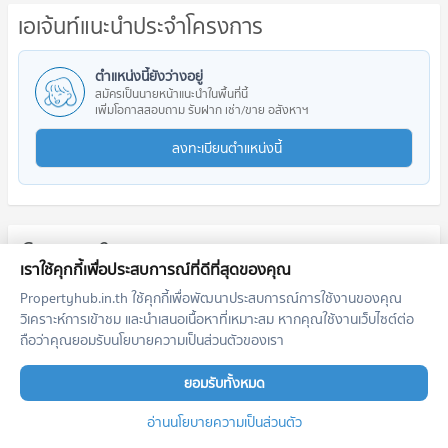
เอเจ้นท์แนะนำประจำโครงการ
ตำแหน่งนี้ยังว่างอยู่
สมัครเป็นนายหน้าแนะนำในพื้นที่นี้
เพิ่มโอกาสสอบถาม รับฝาก เช่า/ขาย อสังหาฯ
ลงทะเบียนตำแหน่งนี้
โครงการใกล้เคียง
เราใช้คุกกี้เพื่อประสบการณ์ที่ดีที่สุดของคุณ
Propertyhub.in.th ใช้คุกกี้เพื่อพัฒนาประสบการณ์การใช้งานของคุณ
วิเคราะห์การเข้าชม และนำเสนอเนื้อหาที่เหมาะสม หากคุณใช้งานเว็บไซต์ต่อ
ถือว่าคุณยอมรับนโยบายความเป็นส่วนตัวของเรา
ยอมรับทั้งหมด
IDEO Mobi Asoke
Life One Wireless
อ่านนโยบายความเป็นส่วนตัว
ไอดีโอ โมบิ อโศก
ไลฟ์ วัน ไวร์เลส