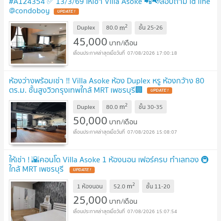
#A124354 ✅ 13/3/69 ให้เช่า Villa Asoke 📲📢สอบถาม ld line
@condoboy
UPDATE !
2
m
Duplex
80.0
ชั้น
25-26
45,000
บาท/เดือน
07/08/2026 17:00:18
ห้องว่างพร้อมเช่า ‼️ Villa Asoke ห้อง Duplex หรู ห้องกว้าง 80
ตร.ม. ชั้นสูงวิวกรุงเทพใกล้ MRT เพชรบุรี🏢
UPDATE !
2
m
Duplex
80.0
ชั้น
30-35
50,000
บาท/เดือน
07/08/2026 15:08:07
ให้เช่า ! 🌇คอนโด Villa Asoke 1 ห้องนอน เฟอร์ครบ ทำเลทอง 🚇
ใกล้ MRT เพชรบุรี
UPDATE !
2
m
1 ห้องนอน
52.0
ชั้น
11-20
25,000
บาท/เดือน
07/08/2026 15:07:54