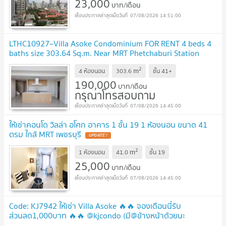
23,000
บาท/เดือน
07/08/2026 14:51:00
LTHC10927–Villa Asoke Condominium FOR RENT 4 beds 4
baths size 303.64 Sq.m. Near MRT Phetchaburi Station
ONLY 190k/month
UPDATE !
2
m
4 ห้องนอน
303.6
ชั้น
41+
190,000
บาท/เดือน
กรุณาโทรสอบถาม
07/08/2026 14:45:00
ให้เช่าคอนโด วิลล่า อโศก อาคาร 1 ชั้น 19 1 ห้องนอน ขนาด 41
ตรม ใกล้ MRT เพชรบุรี
UPDATE !
2
m
1 ห้องนอน
41.0
ชั้น
19
25,000
บาท/เดือน
07/08/2026 14:45:00
Code: KJ7942 ให้เช่า Villa Asoke 🔥🔥 จองเดือนนี้รับ
ส่วนลด1,000บาท 🔥🔥 @kjcondo (มี@ข้างหน้าด้วยนะ
คะ)