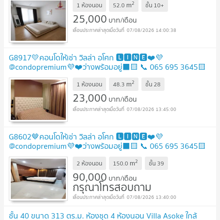
2
m
1 ห้องนอน
52.0
ชั้น
10+
25,000
บาท/เดือน
07/08/2026 14:00:38
G8917💛คอนโดให้เช่า วิลล่า อโศก 🅻🅸🅽🅴❤️💜
@condopremium💜❤️ว่างพร้อมอยู่⬛🟨 📞 065 695 3645🟨
⬛
NEW !
2
m
1 ห้องนอน
48.3
ชั้น
28
23,000
บาท/เดือน
07/08/2026 13:45:00
G8602🤎คอนโดให้เช่า วิลล่า อโศก 🅻🅸🅽🅴❤️💜
@condopremium💜❤️ว่างพร้อมอยู่⬛🟨 📞 065 695 3645🟨
⬛
UPDATE !
2
m
2 ห้องนอน
150.0
ชั้น
39
90,000
บาท/เดือน
กรุณาโทรสอบถาม
07/08/2026 13:40:00
ชั้น 40 ขนาด 313 ตร.ม. ห้องชุด 4 ห้องนอน Villa Asoke ใกล้