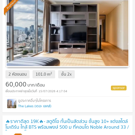
Premium
2
2 ห้องนอน
101.0
m
ชั้น
2x
60,000
บาท/เดือน
15/07/2026 4:17:04
The Lakes (เดอะ เลคส์)
🔥ราคาดีสุด 19K🔥- สตูดิโอ กั้นเป็นสัดส่วน ชั้นสูง 10+ แต่งสไตล์
โมเดิร์น ใกล้ BTS พร้อมพงษ์ 500 ม ที่คอนโด Noble Around 33 /
ให้เช่าคอนโด