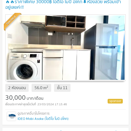
🔥🔥ราคาพิเศษ 30000฿ ไอดีโอ โมบิ อโศก🌲ห้องสวย พร้อมเข้า
อยู่เลยค่ะ!!
Standard
2
2 ห้องนอน
56.0
m
ชั้น
11
30,000
บาท/เดือน
23/03/2024 17:15:46
IDEO Mobi Asoke (ไอดีโอ โมบิ อโศก)