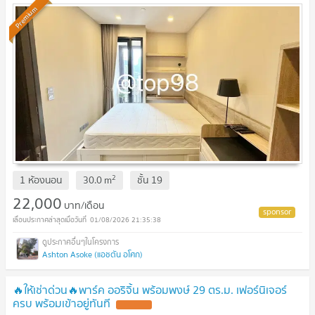
Premium
2
1 ห้องนอน
30.0
m
ชั้น
19
22,000
บาท/เดือน
01/08/2026 21:35:38
Ashton Asoke (แอชตัน อโศก)
🔥ให้เช่าด่วน🔥พาร์ค ออริจิ้น พร้อมพงษ์ 29 ตร.ม. เฟอร์นิเจอร์
ครบ พร้อมเข้าอยู่ทันที
UPDATE !