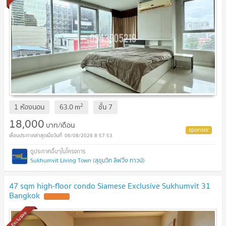
2
1 ห้องนอน
63.0
m
ชั้น
7
18,000
บาท/เดือน
06/08/2026 8:57:53
Sukhumvit Living Town (สุขุมวิท ลิฟวิ่ง ทาวน์)
47 sqm high-floor condo Siamese Exclusive Sukhumvit 31
Bangkok
Exclusive