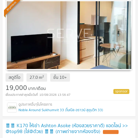
Premium
2
สตูดิโอ
27.0
m
ชั้น
10+
19,000
บาท/เดือน
10/08/2026 13:56:47
Noble Around Sukhumvit 33 (โนเบิล อราวน์ สุขุมวิท 33)
🧧🧧 K170 ให้เช่า Ashton Asoke (ห้องสวยราคาดี) แอดไลน์ >>
@top98 (ใส่@ด้วย) 🧧🧧 (ภาพถ่ายจากห้องจริง)
UPDATE !