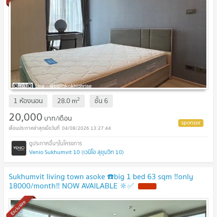
2
1 ห้องนอน
28.0
m
ชั้น
6
20,000
บาท/เดือน
04/08/2026 13:27:44
Venio Sukhumvit 10 (เวนิโอ สุขุมวิท 10)
Sukhumvit living town asoke ☎️big 1 bed 63 sqm ‼️only
18000/month‼️ NOW AVAILABLE 🔆✅
Exclusive