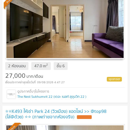
2
2 ห้องนอน
47.0
m
ชั้น
6
27,000
บาท/เดือน
09/08/2026 4:47:27
The Nest Sukhumvit 22 (เดอะ เนสท์ สุขุมวิท 22 )
⭐️⭐️K493 ให้เช่า Park 24 (วิวเมือง) แอดไลน์ >> @top98
(ใส่@ด้วย) ⭐️⭐️ (ภาพถ่ายจากห้องจริง)
Premium