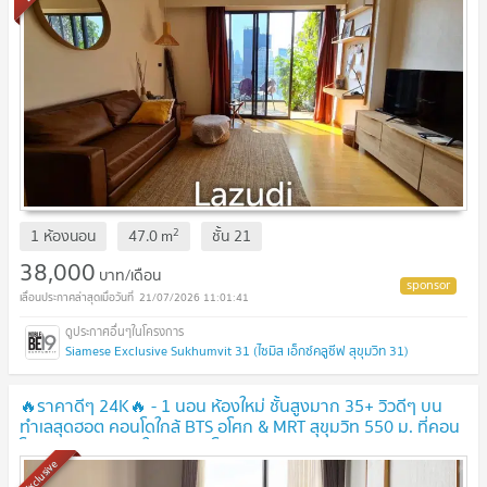
2
1 ห้องนอน
47.0
m
ชั้น
21
38,000
บาท/เดือน
21/07/2026 11:01:41
Siamese Exclusive Sukhumvit 31 (ไซมิส เอ็กซ์คลูซีฟ สุขุมวิท 31)
🔥ราคาดีๆ 24K🔥 - 1 นอน ห้องใหม่ ชั้นสูงมาก 35+ วิวดีๆ บน
ทำเลสุดฮอต คอนโดใกล้ BTS อโศก & MRT สุขุมวิท 550 ม. ที่คอน
โด Noble BE19 / ให้เช่าคอนโด
Exclusive