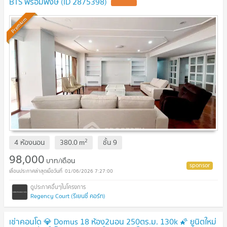
BTS พร้อมพงษ์ (ID 2875398)
UPDATE !
Premium
2
4 ห้องนอน
380.0
m
ชั้น
9
98,000
บาท/เดือน
01/06/2026 7:27:00
Regency Court (รีเยนซี่ คอร์ท)
เช่าคอนโด 💎 Domus 18 ห้อง2นอน 250ตร.ม. 130k 🌠 ยูนิตใหม่