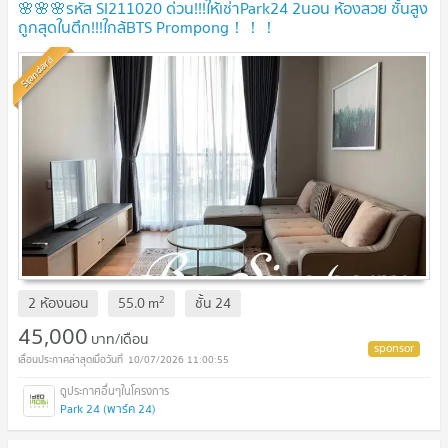
🌸🌸🌸รหัส SI211020 ด่วน!!!ให้เช่าPark24 2นอน ห้องสวย ชั้นสูง
ถูกสุดในตึก!!!ใกล้BTS Prompong！！！
Standard
2
2 ห้องนอน
55.0
m
ชั้น
24
45,000
บาท/เดือน
10/07/2026 11:00:55
Park 24 (พาร์ค 24)