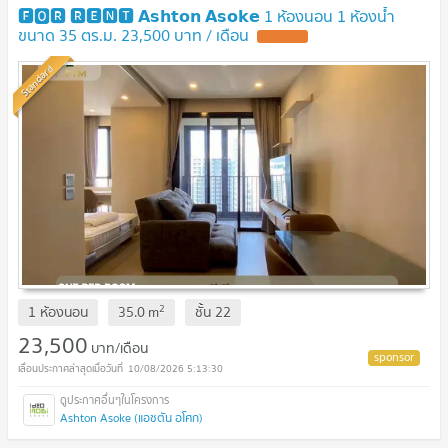
🅵🅾️🆁 🆁🅴🅽🆃 𝗔𝘀𝗵𝘁𝗼𝗻 𝗔𝘀𝗼𝗸𝗲 1 ห้องนอน 1 ห้องน้ำ
ขนาด 35 ตร.ม. 23,500 บาท / เดือน
UPDATE !
Standard
2
1 ห้องนอน
35.0
m
ชั้น
22
23,500
บาท/เดือน
10/08/2026 5:13:30
Ashton Asoke (แอชตัน อโศก)