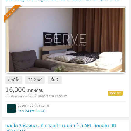
Phong / ให้เช่าคอนโด
Premium
2
สตูดิโอ
28.2
m
ชั้น
7
16,000
บาท/เดือน
10/08/2026 13:56:47
Park 24 (พาร์ค 24)
คอนโด 3-ห้องนอน ที่ คาลิสต้า แมนชัน ใกล้ ARL มักกะสัน (ID