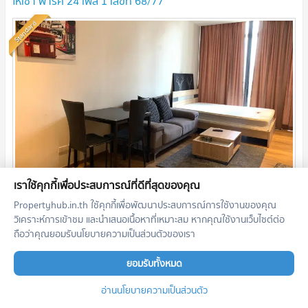
ให้เช่า พาร์ค 24 เฟส 1 เลขที่ 68/77
Standard
เราใช้คุกกี้เพื่อประสบการณ์ที่ดีที่สุดของคุณ
2
สตูดิโอ
29.0
m
ชั้น
8
Propertyhub.in.th ใช้คุกกี้เพื่อพัฒนาประสบการณ์การใช้งานของคุณ
15,000
บาท/เดือน
วิเคราะห์การเข้าชม และนำเสนอเนื้อหาที่เหมาะสม หากคุณใช้งานเว็บไซต์ต่อ
19/07/2026 5:01:19
ถือว่าคุณยอมรับนโยบายความเป็นส่วนตัวของเรา
ยอมรับทั้งหมด
Park 24 (พาร์ค 24)
อ่านนโยบายความเป็นส่วนตัว