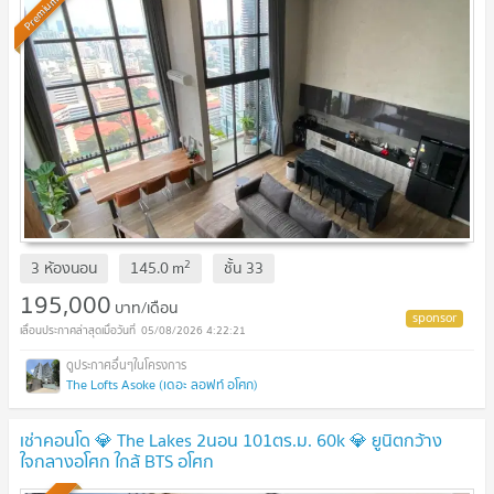
Premium
2
3 ห้องนอน
145.0
m
ชั้น
33
195,000
บาท/เดือน
05/08/2026 4:22:21
The Lofts Asoke (เดอะ ลอฟท์ อโศก)
เช่าคอนโด 💎 The Lakes 2นอน 101ตร.ม. 60k 💎 ยูนิตกว้าง
ใจกลางอโศก ใกล้ BTS อโศก