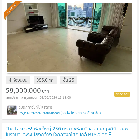
UPDATE !
Premium
2
4 ห้องนอน
355.0
m
ชั้น
25
59,000,000
บาท
05/06/2026 13:13:00
Royce Private Residences (รอย์ช ไพรเวท เรสซิเดนซ์ส)
The Lakes 💎 ห้องใหญ่ 236 ตร.ม.พร้อมวิวสวนเบญจกิติแบบพา
โนรามาและระเบียงกว้าง ใจกลางอโศก ใกล้ BTS อโศก🚆