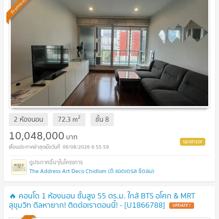
Premium
2
2 ห้องนอน
72.3
m
ชั้น
8
10,048,000
บาท
06/08/2026 6:55:59
The Address Art Deco Chidlom (ดิ แอดเดรส ชิดลม)
🔥 คอนโด 1 ห้องนอน ชั้นสูง 55 ตร.ม. ใกล้ BTS อโศก & MRT
สุขุมวิท ดีลหายาก! ติดต่อเราตอนนี้! - [U1866788]