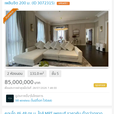
เพลินจิต 200 ม. (ID 3072315)
Premium
2
2 ห้องนอน
131.0
m
ชั้น
5
85,000,000
บาท
28/07/2026 7:48:00
98 wireless (ไนน์ตี้เอท ไวร์เลส)
คอนโด 46.48 ตร.ม. ใกล้ MRT เพชรบุรี ราคาคุ้ม ต่ำกว่าตลาด