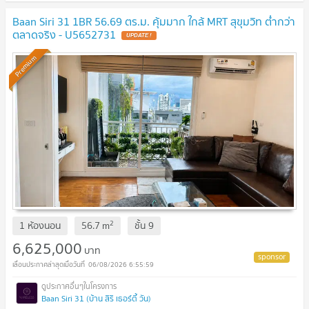
Baan Siri 31 1BR 56.69 ตร.ม. คุ้มมาก ใกล้ MRT สุขุมวิท ต่ำกว่า
ตลาดจริง - U5652731
Premium
2
1 ห้องนอน
56.7
m
ชั้น
9
6,625,000
บาท
06/08/2026 6:55:59
Baan Siri 31 (บ้าน สิริ เธอร์ตี้ วัน)