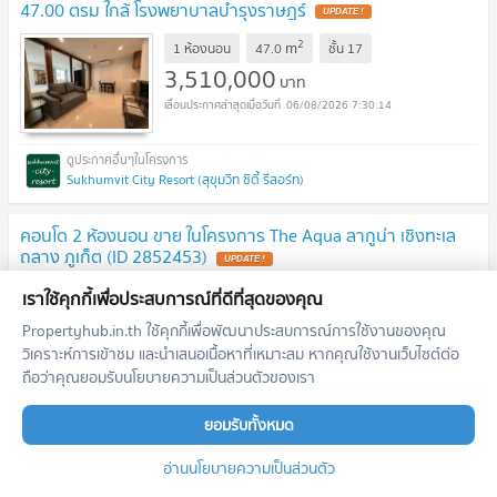
47.00 ตรม ใกล้ โรงพยาบาลบำรุงราษฎร์
2
m
1 ห้องนอน
47.0
ชั้น
17
3,510,000
บาท
06/08/2026 7:30:14
Sukhumvit City Resort (สุขุมวิท ซิตี้ รีสอร์ท)
คอนโด 2 ห้องนอน ขาย ในโครงการ The Aqua ลากูน่า เชิงทะเล
ถลาง ภูเก็ต (ID 2852453)
2
m
2 ห้องนอน
115.0
เราใช้คุกกี้เพื่อประสบการณ์ที่ดีที่สุดของคุณ
21,000,000
บาท
Propertyhub.in.th ใช้คุกกี้เพื่อพัฒนาประสบการณ์การใช้งานของคุณ
วิเคราะห์การเข้าชม และนำเสนอเนื้อหาที่เหมาะสม หากคุณใช้งานเว็บไซต์ต่อ
06/08/2026 7:29:00
ถือว่าคุณยอมรับนโยบายความเป็นส่วนตัวของเรา
ยอมรับทั้งหมด
The Verandah (The Verandah)
อ่านนโยบายความเป็นส่วนตัว
ห้องชุด 1 ห้องนอน ชั้น 31 Ideo Mobi Asoke ใกล้ MRT เพชรบุรี