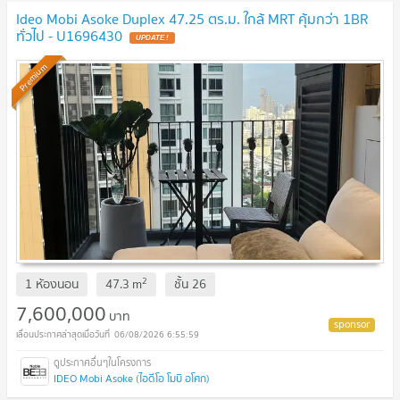
Ideo Mobi Asoke Duplex 47.25 ตร.ม. ใกล้ MRT คุ้มกว่า 1BR
ทั่วไป - U1696430
Premium
2
1 ห้องนอน
47.3
m
ชั้น
26
7,600,000
บาท
06/08/2026 6:55:59
IDEO Mobi Asoke (ไอดีโอ โมบิ อโศก)