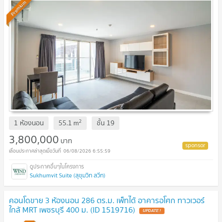
Premium
2
1 ห้องนอน
55.1
m
ชั้น
19
3,800,000
บาท
06/08/2026 6:55:59
Sukhumvit Suite (สุขุมวิท สวีท)
คอนโดขาย 3 ห้องนอน 286 ตร.ม. เพ็ทได้ อาคารอโศก ทาวเวอร์
ใกล้ MRT เพชรบุรี 400 ม. (ID 1519716)