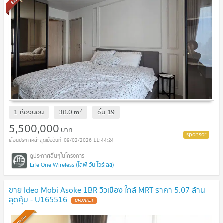
2
1 ห้องนอน
38.0
m
ชั้น
19
5,500,000
บาท
09/02/2026 11:44:24
Life One Wireless (ไลฟ์ วัน ไวร์เลส)
ขาย Ideo Mobi Asoke 1BR วิวเมือง ใกล้ MRT ราคา 5.07 ล้าน
สุดคุ้ม - U165516
Premium