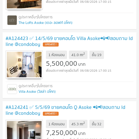
06/08/2026 17:00:15
The Lofts Asoke (เดอะ ลอฟท์ อโศก)
#A124423 ✅ 14/5/69 ขายคอนโด Villa Asoke📲📢สอบถาม ld
line @condoboy
UPDATE !
2
m
1 ห้องนอน
41.0
ชั้น
19
5,500,000
บาท
06/08/2026 17:00:15
Villa Asoke (วิลล่า อโศก)
#A124241 ✅ 5/5/69 ขายคอนโด Q Asoke 📲📢สอบถาม ld
line @condoboy
UPDATE !
2
m
1 ห้องนอน
45.3
ชั้น
32
7,250,000
บาท