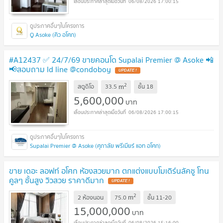
06/08/2026 17:00:15
Q Asoke (คิว อโศก)
#A12437 ✅ 24/7/69 ขายคอนโด Supalai Premier @ Asoke 📲
📢สอบถาม ld line @condoboy
UPDATE !
2
m
สตูดิโอ
33.5
ชั้น
18
5,600,000
บาท
06/08/2026 17:00:15
Supalai Premier @ Asoke (ศุภาลัย พรีเมียร์ แอท อโศก)
ขาย เดอะ ลอฟท์ อโศก ห้องสวยมาก ตกแต่งแบบโมเดิร์นลัคชู โทน
คูลๆ ชั้นสูง วิวสวย ราคาดีมาก
UPDATE !
2
m
2 ห้องนอน
75.0
ชั้น
11-20
15,000,000
บาท
06/08/2026 15:16:00