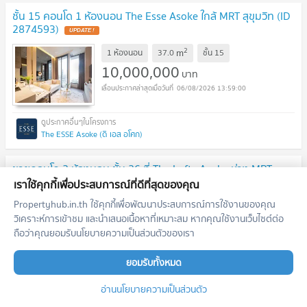
ชั้น 15 คอนโด 1 ห้องนอน The Esse Asoke ใกล้ MRT สุขุมวิท (ID
2874593)
UPDATE !
2
m
1 ห้องนอน
37.0
ชั้น
15
10,000,000
บาท
06/08/2026 13:59:00
The ESSE Asoke (ดิ เอส อโศก)
ขายคอนโด 2 ห้องนอน ชั้น 26 ที่ The Lofts Asoke ห่าง MRT
เพชรบุรี 300 เมตร (ID 2874563)
เราใช้คุกกี้เพื่อประสบการณ์ที่ดีที่สุดของคุณ
UPDATE !
Propertyhub.in.th ใช้คุกกี้เพื่อพัฒนาประสบการณ์การใช้งานของคุณ
2
m
2 ห้องนอน
75.4
ชั้น
26
วิเคราะห์การเข้าชม และนำเสนอเนื้อหาที่เหมาะสม หากคุณใช้งานเว็บไซต์ต่อ
19,500,000
บาท
ถือว่าคุณยอมรับนโยบายความเป็นส่วนตัวของเรา
06/08/2026 13:59:00
ยอมรับทั้งหมด
The Lofts Asoke (เดอะ ลอฟท์ อโศก)
อ่านนโยบายความเป็นส่วนตัว