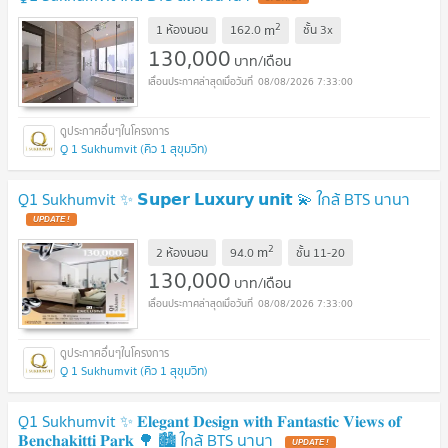
2
m
1 ห้องนอน
162.0
ชั้น
3x
130,000
บาท/เดือน
08/08/2026 7:33:00
Q 1 Sukhumvit (คิว 1 สุขุมวิท)
Q1 Sukhumvit ✨ 𝗦𝘂𝗽𝗲𝗿 𝗟𝘂𝘅𝘂𝗿𝘆 𝘂𝗻𝗶𝘁 💫 ใกล้ BTS นานา
2
m
2 ห้องนอน
94.0
ชั้น
11-20
130,000
บาท/เดือน
08/08/2026 7:33:00
Q 1 Sukhumvit (คิว 1 สุขุมวิท)
Q1 Sukhumvit ✨ 𝐄𝐥𝐞𝐠𝐚𝐧𝐭 𝐃𝐞𝐬𝐢𝐠𝐧 𝐰𝐢𝐭𝐡 𝐅𝐚𝐧𝐭𝐚𝐬𝐭𝐢𝐜 𝐕𝐢𝐞𝐰𝐬 𝐨𝐟
𝐁𝐞𝐧𝐜𝐡𝐚𝐤𝐢𝐭𝐭𝐢 𝐏𝐚𝐫𝐤 🌳 🏙️ ใกล้ BTS นานา