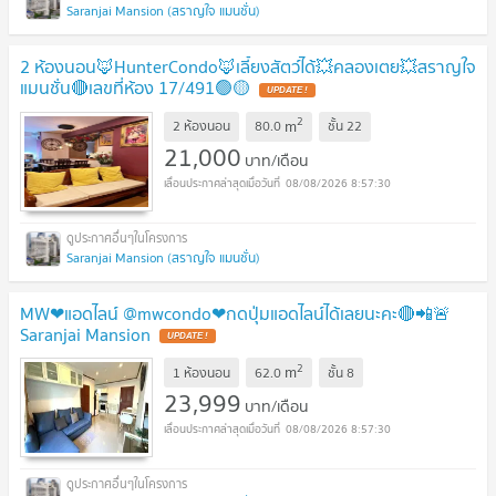
Saranjai Mansion (สราญใจ แมนชั่น)
2 ห้องนอน🦊HunterCondo🦊เลี้ยงสัตว์ได้💥คลองเตย💥สราญใจ
แมนชั่น🔴เลขที่ห้อง 17/491🟢🟡
2
m
2 ห้องนอน
80.0
ชั้น
22
21,000
บาท/เดือน
08/08/2026 8:57:30
Saranjai Mansion (สราญใจ แมนชั่น)
MW❤แอดไลน์ @mwcondo❤กดปุ่มแอดไลน์ได้เลยนะคะ🔴📲🚨
Saranjai Mansion
2
m
1 ห้องนอน
62.0
ชั้น
8
23,999
บาท/เดือน
08/08/2026 8:57:30