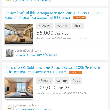
Q 1 Sukhumvit (คิว 1 สุขุมวิท)
เช่าอพาร์ทเม้นท์ 🏙️ Saranjai Mansion 2นอน 150ตร.ม. 55k ✨
ห้องกว้างรีโนเวทใหม่ วิวสวยใกล้ BTS นานา
2
m
2 ห้องนอน
150.0
ชั้น
1x
55,000
บาท/เดือน
08/08/2026 7:33:00
Saranjai Mansion (สราญใจ แมนชั่น)
เช่าคอนโด Q1 Sukhumvit 💎 2นอน 94ตร.ม. 109k 💫 ห้องทิศ
เหนือ แต่งครบ วิวโล่งสวย ติด BTS นานา
2
m
2 ห้องนอน
94.0
ชั้น
2x
109,000
บาท/เดือน
08/08/2026 7:33:00
Q 1 Sukhumvit (คิว 1 สุขุมวิท)