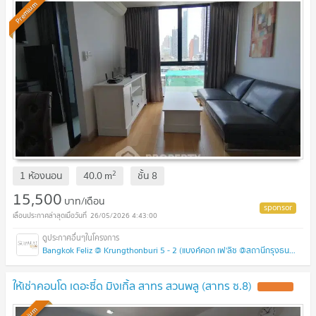
Premium
2
1 ห้องนอน
40.0
m
ชั้น
8
15,500
บาท/เดือน
26/05/2026 4:43:00
Bangkok Feliz @ Krungthonburi 5 - 2 (แบงค์คอก เฟ'ลิซ @สถานีกรุงธนบุรี)
ให้เช่าคอนโด เดอะซี้ด มิงเกิ้ล สาทร สวนพลู (สาทร ซ.8)