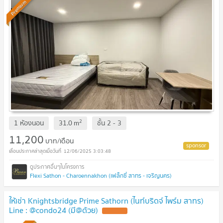
Premium
2
1 ห้องนอน
31.0
m
ชั้น
2 - 3
11,200
บาท/เดือน
12/06/2025 3:03:48
Flexi Sathon - Charoennakhon (เฟล็กซี่ สาทร - เจริญนคร)
ให้เช่า Knightsbridge Prime Sathorn (ไนท์บริดจ์ ไพร์ม สาทร)
Line : @condo24 (มี@ด้วย)