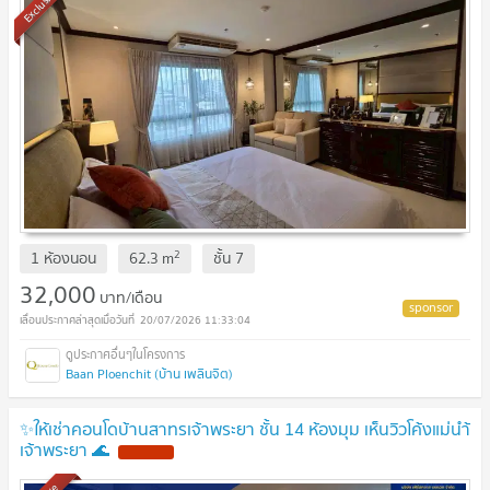
Exclusive
2
1 ห้องนอน
62.3
m
ชั้น
7
32,000
บาท/เดือน
20/07/2026 11:33:04
Baan Ploenchit (บ้าน เพลินจิต)
✨ให้เช่าคอนโดบ้านสาทรเจ้าพระยา ชั้น 14 ห้องมุม เห็นวิวโค้งแม่นำ้
เจ้าพระยา 🌊