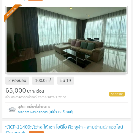
Premium
2
2 ห้องนอน
100.0
m
ชั้น
19
65,000
บาท/เดือน
26/05/2026 7:27:00
Menam Residences (แม่น้ำ เรสซิเดนท์)
💥CP-11409💥ว่าง ให้ เช่า ไอดีโอ คิว จุฬา - สามย่าน👉แอดไลน์
@rangrak