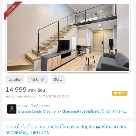
Exclusive
2
Duplex
43.0
m
ชั้น
1
14,999
บาท/เดือน
04/01/2026 13:52:12
Blossom Condo @ Sathorn - Charoenrat (บลอสซั่ม คอนโด แอท สาทร - เจริญราษฎร์)
✨คอนโดไอดีโอ สาทร-วงเวียนใหญ่ ห้อง duplex 🚝 ห่างจาก bts
วงเวียนใหญ่ 140 เมตร