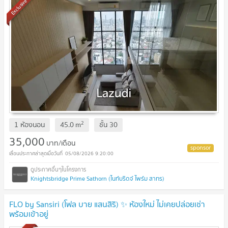
Exclusive
2
1 ห้องนอน
45.0
m
ชั้น
30
35,000
บาท/เดือน
05/08/2026 9:20:00
Knightsbridge Prime Sathorn (ไนท์บริดจ์ ไพร์ม สาทร)
FLO by Sansiri (โฟล บาย แสนสิริ) ✨ ห้องใหม่ ไม่เคยปล่อยเช่า
พร้อมเข้าอยู่