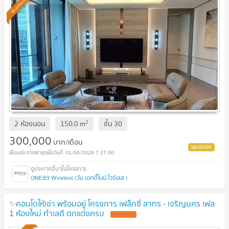
Premium
2
2 ห้องนอน
150.0
m
ชั้น
30
300,000
บาท/เดือน
01/06/2026 7:27:00
ONE89 Wireless (วัน เอทตี้ไนน์ ไวร์เลส )
✨คอนโดให้เช่า พร้อมอยู่ โครงการ เฟล็กซี่ สาทร - เจริญนคร เฟส
1 ห้องใหม่ ทำเลดี ตกแต่งครบ