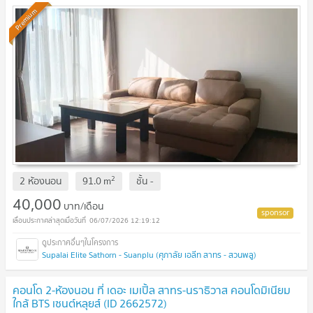
Premium
2
2 ห้องนอน
91.0
m
ชั้น
-
40,000
บาท/เดือน
06/07/2026 12:19:12
Supalai Elite Sathorn - Suanplu (ศุภาลัย เอลีท สาทร - สวนพลู)
คอนโด 2-ห้องนอน ที่ เดอะ เมเปิ้ล สาทร-นราธิวาส คอนโดมิเนียม
ใกล้ BTS เซนต์หลุยส์ (ID 2662572)