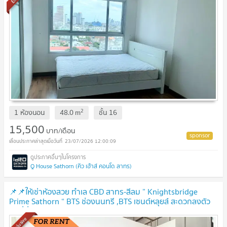
2
1 ห้องนอน
48.0
m
ชั้น
16
15,500
บาท/เดือน
23/07/2026 12:00:09
Q House Sathorn (คิว เฮ้าส์ คอนโด สาทร)
📌📌ให้เช่าห้องสวย ทำเล CBD สาทร-สีลม ” Knightsbridge
Prime Sathorn “ BTS ช่องนนทรี ,BTS เซนต์หลุยส์ สะดวกลงตัว
สุดที่นี่ 📌📌
Exclusive