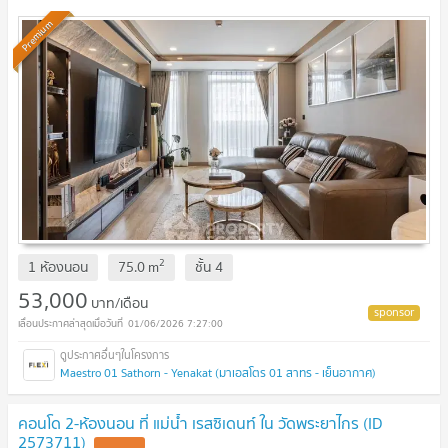
Premium
2
1 ห้องนอน
75.0
m
ชั้น
4
53,000
บาท/เดือน
01/06/2026 7:27:00
Maestro 01 Sathorn - Yenakat (มาเอสโตร 01 สาทร - เย็นอากาศ)
คอนโด 2-ห้องนอน ที่ แม่น้ำ เรสซิเดนท์ ใน วัดพระยาไกร (ID
2573711)