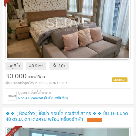
2
สตูดิโอ
48.9
m
ชั้น
10+
30,000
บาท/เดือน
06/08/2026 13:51:10
Noble Ploenchit (โนเบิล เพลินจิต)
🍀🍀 ( ห้องว่าง ) ให้เช่า คอนโด คิวเฮ้าส์ สาทร 🍀🍀 ชั้น 16 ขนาด
48 ตร.ม. ตกแต่งครบ พร้อมเครื่องซักผ้า
UPDATE !
Exclusive