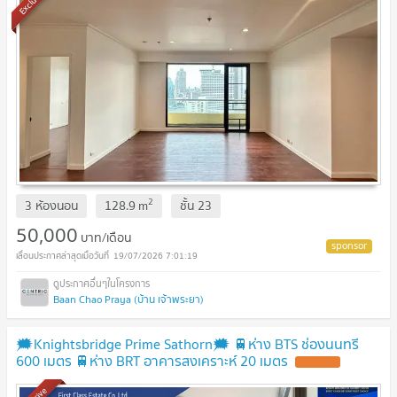
Exclusive
2
3 ห้องนอน
128.9
m
ชั้น
23
50,000
บาท/เดือน
19/07/2026 7:01:19
Baan Chao Praya (บ้าน เจ้าพระยา)
🗯️Knightsbridge Prime Sathorn🗯️ 🚆ห่าง BTS ช่องนนทรี
600 เมตร 🚆ห่าง BRT อาคารสงเคราะห์ 20 เมตร