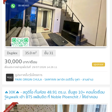
2
Duplex
35.0
m
ชั้น
31
30,000
บาท/เดือน
29/07/2026 14:26:11
PARK ORIGIN CHULA - SAMYAN (พาร์ค ออริจิ้น จุฬา - สามย่าน)
🔥30K🔥 - สตูดิโอ กั้นห้อง 48.91 ตร.ม. ชั้นสูง 10+ คอนโดเชื่อม
Skywalk เข้า BTS เพลินจิต ที่ Noble Ploenchit / ให้เช่าคอน
โด
Exclusive