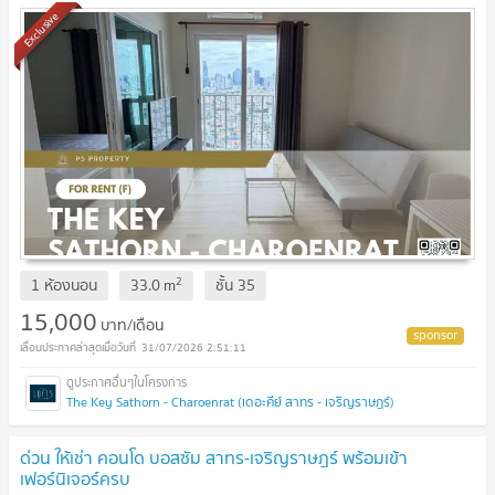
Exclusive
2
1 ห้องนอน
33.0
m
ชั้น
35
15,000
บาท/เดือน
31/07/2026 2:51:11
The Key Sathorn - Charoenrat (เดอะคีย์ สาทร - เจริญราษฎร์)
ด่วน ให้เช่า คอนโด บอสซัม สาทร-เจริญราษฎร์ พร้อมเข้า
เฟอร์นิเจอร์ครบ