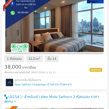
Exclusive
2
1 ห้องนอน
61.0
m
ชั้น
14
38,000
บาท/เดือน
29/07/2026 11:21:11
Baan Sathorn Chaopraya (บ้านสาทร เจ้าพระยา)
▚ LB154ツ สำหรับเช่า Ideo Mobi Sathorn 2 ห้องนอน ราคา
พิเศษ ⭐