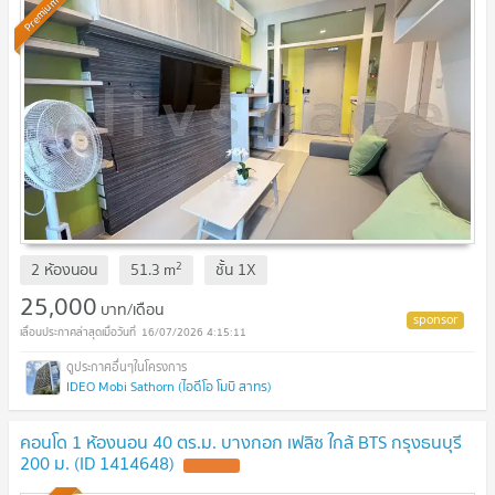
Premium
2
2 ห้องนอน
51.3
m
ชั้น
1X
25,000
บาท/เดือน
16/07/2026 4:15:11
IDEO Mobi Sathorn (ไอดีโอ โมบิ สาทร)
คอนโด 1 ห้องนอน 40 ตร.ม. บางกอก เฟลิซ ใกล้ BTS กรุงธนบุรี
200 ม. (ID 1414648)
UPDATE !