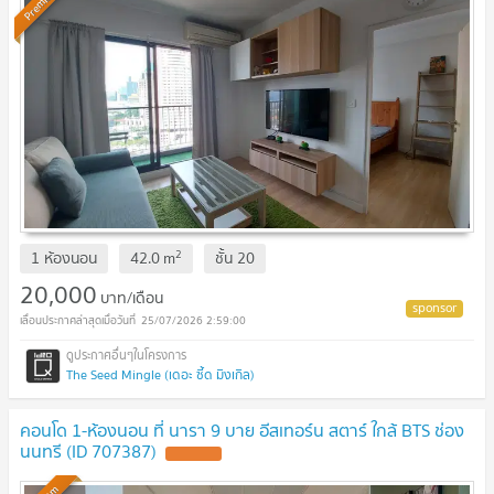
Premium
2
1 ห้องนอน
42.0
m
ชั้น
20
20,000
บาท/เดือน
25/07/2026 2:59:00
The Seed Mingle (เดอะ ซี้ด มิงเกิล)
คอนโด 1-ห้องนอน ที่ นารา 9 บาย อีสเทอร์น สตาร์ ใกล้ BTS ช่อง
นนทรี (ID 707387)