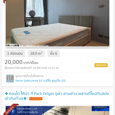
2
1 ห้องนอน
28.0
m
ชั้น
6
20,000
บาท/เดือน
04/08/2026 13:27:44
Venio Sukhumvit 10 (เวนิโอ สุขุมวิท 10)
🍀คอนโด ให้เช่า ที่ Park Origin จุฬา-สามย่าน ผสานดีไซน์ทันสมัย
เข้ากับทำเล🍀
Exclusive