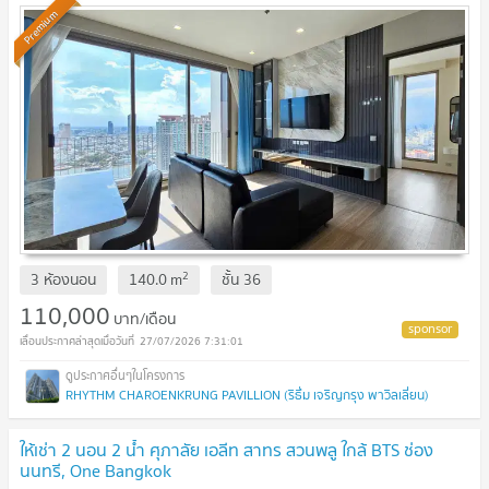
Premium
2
3 ห้องนอน
140.0
m
ชั้น
36
110,000
บาท/เดือน
27/07/2026 7:31:01
RHYTHM CHAROENKRUNG PAVILLION (ริธึ่ม เจริญกรุง พาวิลเลี่ยน)
ให้เช่า 2 นอน 2 น้ำ ศุภาลัย เอลีท สาทร สวนพลู ใกล้ BTS ช่อง
นนทรี, One Bangkok