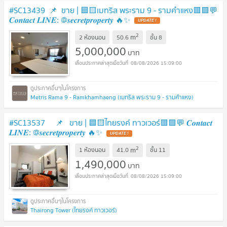
#SC13439 ​​ 📌 ขาย | 🟦🟨เมทริส พระราม 9 - รามคำแหง​​🟥🟩💬
𝑪𝒐𝒏𝒕𝒂𝒄𝒕 𝑳𝑰𝑵𝑬: @𝒔𝒆𝒄𝒓𝒆𝒕𝒑𝒓𝒐𝒑𝒆𝒓𝒕𝒚 🔥✨
UPDATE !
2
m
2 ห้องนอน
50.6
ชั้น
8
5,000,000
บาท
08/08/2026 15:09:00
Metris Rama 9 - Ramkhamhaeng (เมทริส พระราม 9 - รามคำแหง)
#SC13537 📌 ขาย | 🟦🟨ไทยรงค์ ทาวเวอร์​🟥🟩💬 𝑪𝒐𝒏𝒕𝒂𝒄𝒕
𝑳𝑰𝑵𝑬: @𝒔𝒆𝒄𝒓𝒆𝒕𝒑𝒓𝒐𝒑𝒆𝒓𝒕𝒚 🔥✨
UPDATE !
2
m
1 ห้องนอน
41.0
ชั้น
11
1,490,000
บาท
08/08/2026 15:09:00
Thairong Tower (ไทยรงค์ ทาวเวอร์)