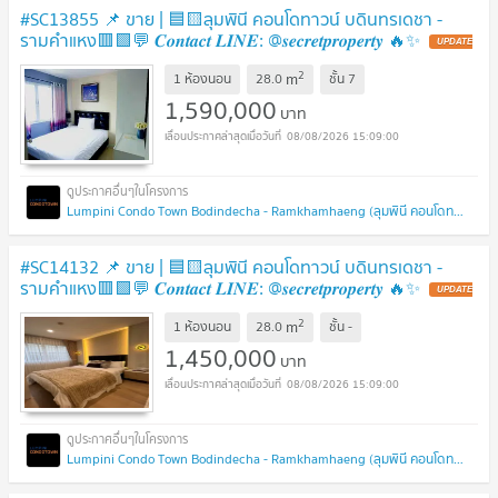
#SC13855​​ 📌 ขาย | 🟦🟨ลุมพินี คอนโดทาวน์ บดินทรเดชา -
รามคำแหง🟥🟩💬 𝑪𝒐𝒏𝒕𝒂𝒄𝒕 𝑳𝑰𝑵𝑬: @𝒔𝒆𝒄𝒓𝒆𝒕𝒑𝒓𝒐𝒑𝒆𝒓𝒕𝒚 🔥✨
UPDATE
!
2
m
1 ห้องนอน
28.0
ชั้น
7
1,590,000
บาท
08/08/2026 15:09:00
Lumpini Condo Town Bodindecha - Ramkhamhaeng (ลุมพินี คอนโดทาวน์ บดินทรเดชา - รามคำแหง)
#SC14132​​ 📌 ขาย | 🟦🟨ลุมพินี คอนโดทาวน์ บดินทรเดชา -
รามคำแหง🟥🟩💬 𝑪𝒐𝒏𝒕𝒂𝒄𝒕 𝑳𝑰𝑵𝑬: @𝒔𝒆𝒄𝒓𝒆𝒕𝒑𝒓𝒐𝒑𝒆𝒓𝒕𝒚 🔥✨
UPDATE
!
2
m
1 ห้องนอน
28.0
ชั้น
-
1,450,000
บาท
08/08/2026 15:09:00
Lumpini Condo Town Bodindecha - Ramkhamhaeng (ลุมพินี คอนโดทาวน์ บดินทรเดชา - รามคำแหง)