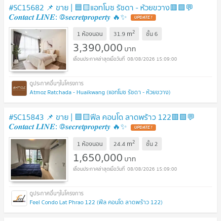
#SC15682 📌 ขาย | 🟦🟨แอทโมซ รัชดา - ห้วยขวาง🟥🟩💬
𝑪𝒐𝒏𝒕𝒂𝒄𝒕 𝑳𝑰𝑵𝑬: @𝒔𝒆𝒄𝒓𝒆𝒕𝒑𝒓𝒐𝒑𝒆𝒓𝒕𝒚 🔥✨
UPDATE !
2
m
1 ห้องนอน
31.9
ชั้น
6
3,390,000
บาท
08/08/2026 15:09:00
Atmoz Ratchada - Huaikwang (แอทโมซ รัชดา - ห้วยขวาง)
#SC15843 📌 ขาย | 🟦🟨ฟีล คอนโด ลาดพร้าว 122🟥🟩💬
𝑪𝒐𝒏𝒕𝒂𝒄𝒕 𝑳𝑰𝑵𝑬: @𝒔𝒆𝒄𝒓𝒆𝒕𝒑𝒓𝒐𝒑𝒆𝒓𝒕𝒚 🔥✨
UPDATE !
2
m
1 ห้องนอน
24.4
ชั้น
2
1,650,000
บาท
08/08/2026 15:09:00
Feel Condo Lat Phrao 122 (ฟีล คอนโด ลาดพร้าว 122)