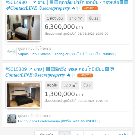
#SC14980 📌 ขาย | 🟦🟨ศุภาลัย ปาร์ค เอกมัย - ทองหล่อ​🟥🟩
💬𝑪𝒐𝒏𝒕𝒂𝒄𝒕𝑳𝑰𝑵𝑬:@𝒔𝒆𝒄𝒓𝒆𝒕𝒑𝒓𝒐𝒑𝒆𝒓𝒕𝒚 🔥✨
UPDATE !
2
m
1 ห้องนอน
54.0
ชั้น
22
6,300,000
บาท
08/08/2026 15:09:00
Supalai Park Ekkamai - Thonglor (ศุภาลัย ปาร์ค เอกมัย - ทองหล่อ)
#SC15309 📌 ขาย | 🟦🟨ลิฟวิ่ง เพลส คอนโดมิเนียม🟩💬
𝑪𝒐𝒏𝒕𝒂𝒄𝒕𝑳𝑰𝑵𝑬:@𝒔𝒆𝒄𝒓𝒆𝒕𝒑𝒓𝒐𝒑𝒆𝒓𝒕𝒚 🔥✨
UPDATE !
2
m
สตูดิโอ
32.0
ชั้น
6
1,300,000
บาท
08/08/2026 15:09:00
Living Place Condominium (ลิฟวิ่ง เพลส คอนโดมิเนียม)