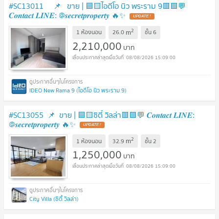
#SC13011 📌 ขาย | 🟦🟨ไอดีโอ นิว พระราม 9🟥🟩💬
𝑪𝒐𝒏𝒕𝒂𝒄𝒕 𝑳𝑰𝑵𝑬: @𝒔𝒆𝒄𝒓𝒆𝒕𝒑𝒓𝒐𝒑𝒆𝒓𝒕𝒚 🔥✨
UPDATE !
2
m
1 ห้องนอน
26.0
ชั้น
6
2,210,000
บาท
08/08/2026 15:09:00
IDEO New Rama 9 (ไอดีโอ นิว พระราม 9)
#SC13055​​ ​​ 📌 ขาย | 🟦🟨ซิตี้ วิลล่า​​🟥🟩💬 𝑪𝒐𝒏𝒕𝒂𝒄𝒕 𝑳𝑰𝑵𝑬:
@𝒔𝒆𝒄𝒓𝒆𝒕𝒑𝒓𝒐𝒑𝒆𝒓𝒕𝒚 🔥✨
UPDATE !
2
m
1 ห้องนอน
32.9
ชั้น
2
1,250,000
บาท
08/08/2026 15:09:00
City Villa (ซิตี้ วิลล่า)