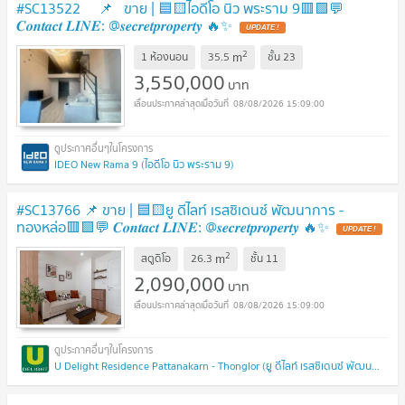
#SC13522 📌 ขาย | 🟦🟨ไอดีโอ นิว พระราม 9​🟥🟩💬
𝑪𝒐𝒏𝒕𝒂𝒄𝒕 𝑳𝑰𝑵𝑬: @𝒔𝒆𝒄𝒓𝒆𝒕𝒑𝒓𝒐𝒑𝒆𝒓𝒕𝒚 🔥✨
UPDATE !
2
m
1 ห้องนอน
35.5
ชั้น
23
3,550,000
บาท
08/08/2026 15:09:00
IDEO New Rama 9 (ไอดีโอ นิว พระราม 9)
#SC13766​​ 📌 ขาย | 🟦🟨ยู ดีไลท์ เรสซิเดนซ์ พัฒนาการ -
ทองหล่อ​🟥🟩💬 𝑪𝒐𝒏𝒕𝒂𝒄𝒕 𝑳𝑰𝑵𝑬: @𝒔𝒆𝒄𝒓𝒆𝒕𝒑𝒓𝒐𝒑𝒆𝒓𝒕𝒚 🔥✨
UPDATE !
2
m
สตูดิโอ
26.3
ชั้น
11
2,090,000
บาท
08/08/2026 15:09:00
U Delight Residence Pattanakarn - Thonglor (ยู ดีไลท์ เรสซิเดนซ์ พัฒนาการ - ทองหล่อ)