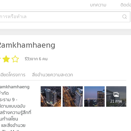
บทความ
ติดต่
การหรือทำเล
- Ramkhamhaeng
รีวิวจาก 6 คน
เอียดโครงการ
สิ่งอำนวยความสะดวก
- Ramkhamhaeng
จำกัด
ระราม 9 -
21 ภาพ
ษณ์ตามแบบฉบับ
ร้างความรู้สึกที่
บนทำเลโซน
 และสิ่งอำนวย