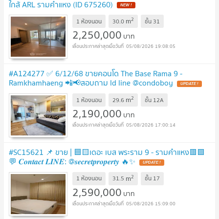
ใกล้ ARL รามคำแหง (ID 675260)
NEW !
2
m
1 ห้องนอน
30.0
ชั้น
31
2,250,000
บาท
05/08/2026 19:08:05
#A124277 ✅ 6/12/68 ขายคอนโด The Base Rama 9 -
Ramkhamhaeng 📲📢สอบถาม ld line @condoboy
UPDATE !
2
m
1 ห้องนอน
29.6
ชั้น
12A
2,190,000
บาท
05/08/2026 17:00:14
#SC15621 📌 ขาย | 🟦🟨เดอะ เบส พระราม 9 - รามคำแหง🟥🟩
💬 𝑪𝒐𝒏𝒕𝒂𝒄𝒕 𝑳𝑰𝑵𝑬: @𝒔𝒆𝒄𝒓𝒆𝒕𝒑𝒓𝒐𝒑𝒆𝒓𝒕𝒚 🔥✨
UPDATE !
2
m
1 ห้องนอน
31.5
ชั้น
17
2,590,000
บาท
05/08/2026 15:09:00