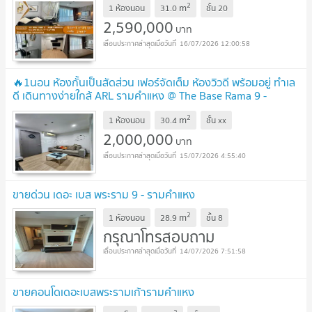
2
m
@952jdxxk
1 ห้องนอน
31.0
ชั้น
20
UPDATE !
2,590,000
บาท
16/07/2026 12:00:58
🔥1นอน ห้องกั้นเป็นสัดส่วน เฟอร์จัดเต็ม ห้องวิวดี พร้อมอยู่ ทำเล
ดี เดินทางง่ายใกล้ ARL รามคำแหง @ The Base Rama 9 -
Ramkhamhaeng
2
m
1 ห้องนอน
30.4
ชั้น
xx
2,000,000
บาท
15/07/2026 4:55:40
ขายด่วน เดอะ เบส พระราม 9 - รามคำแหง
2
m
1 ห้องนอน
28.9
ชั้น
8
กรุณาโทรสอบถาม
14/07/2026 7:51:58
ขายคอนโดเดอะเบสพระรามเก้ารามคำแหง