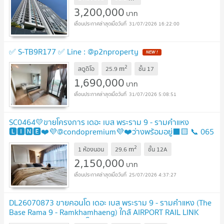
3,200,000
บาท
31/07/2026 16:22:00
✅ S-TB9R177 ✅ Line : @p2nproperty
NEW !
2
m
สตูดิโอ
25.9
ชั้น
17
1,690,000
บาท
31/07/2026 5:08:51
SC0464💛ขายโครงการ เดอะ เบส พระราม 9 - รามคำแหง
🅻🅸🅽🅴❤️💜@condopremium💜❤️ว่างพร้อมอยู่⬛🟨 📞 065
695 3645🟨⬛
UPDATE !
2
m
1 ห้องนอน
29.6
ชั้น
12A
2,150,000
บาท
25/07/2026 4:37:27
DL26070873 ขายคอนโด เดอะ เบส พระราม 9 - รามคำแหง (The
Base Rama 9 - Ramkhamhaeng) ใกล้ AIRPORT RAIL LINK
รามคำแหง พร้อมเข้าอยู่ โทรด่วน 0653619502 LineID