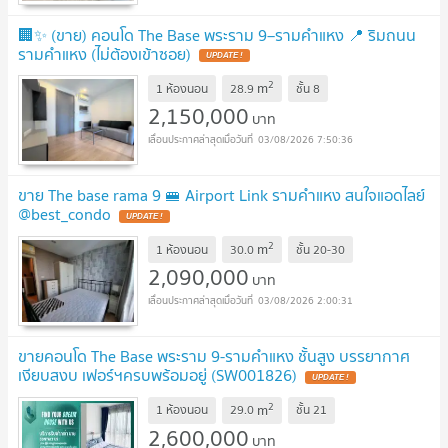
🏢✨ (ขาย) คอนโด The Base พระราม 9–รามคำแหง 📍 ริมถนน
รามคำแหง (ไม่ต้องเข้าซอย)
UPDATE !
2
m
1 ห้องนอน
28.9
ชั้น
8
2,150,000
บาท
03/08/2026 7:50:36
ขาย The base rama 9 🚝 Airport Link รามคำแหง สนใจแอดไลย์
@best_condo
UPDATE !
2
m
1 ห้องนอน
30.0
ชั้น
20-30
2,090,000
บาท
03/08/2026 2:00:31
ขายคอนโด The Base พระราม 9-รามคำแหง ชั้นสูง บรรยากาศ
เงียบสงบ เฟอร์ฯครบพร้อมอยู่ (SW001826)
UPDATE !
2
m
1 ห้องนอน
29.0
ชั้น
21
2,600,000
บาท