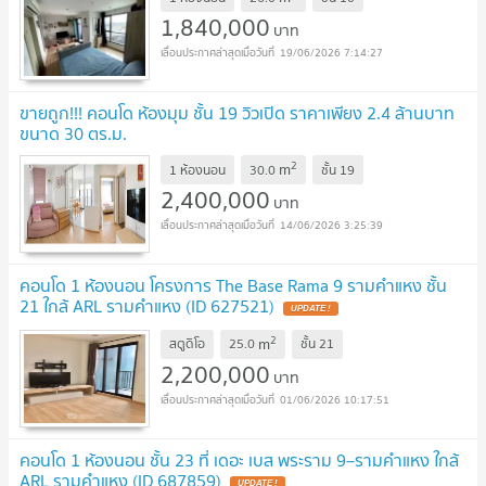
1,840,000
บาท
19/06/2026 7:14:27
ขายถูก!!! คอนโด ห้องมุม ชั้น 19 วิวเปิด ราคาเพียง 2.4 ล้านบาท
ขนาด 30 ตร.ม.
2
m
1 ห้องนอน
30.0
ชั้น
19
2,400,000
บาท
14/06/2026 3:25:39
คอนโด 1 ห้องนอน โครงการ The Base Rama 9 รามคำแหง ชั้น
21 ใกล้ ARL รามคำแหง (ID 627521)
UPDATE !
2
m
สตูดิโอ
25.0
ชั้น
21
2,200,000
บาท
01/06/2026 10:17:51
คอนโด 1 ห้องนอน ชั้น 23 ที่ เดอะ เบส พระราม 9–รามคำแหง ใกล้
ARL รามคำแหง (ID 687859)
UPDATE !