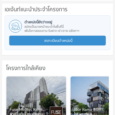
เอเจ้นท์แนะนำประจำโครงการ
ตำแหน่งนี้ยังว่างอยู่
สมัครเป็นนายหน้าแนะนำในพื้นที่นี้
เพิ่มโอกาสสอบถาม รับฝาก เช่า/ขาย อสังหาฯ
ลงทะเบียนตำแหน่งนี้
โครงการใกล้เคียง
Fuse Mobius Ramkhamhaeng - Klongton
Rise Rama 9
ฟิวส์ โมเบียส รามคำแหง - คลองตัน
ไรส์ พระราม 9