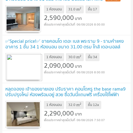
2
m
1 ห้องนอน
31.0
ชั้น
17
2,590,000
บาท
06/08/2026 8:00:00
✅Special price!✅ ขายคอนโด เดอะ เบส พระราม 9 - รามคำแหง
อาคาร 1 ชั้น 34 1 ห้องนอน ขนาด 31.00 ตรม ใกล้ เดอะมอลล์
รามคำแหง
UPDATE !
2
m
1 ห้องนอน
30.0
ชั้น
34
2,090,000
บาท
06/08/2026 8:00:00
หลุดจองง เจ้าของขายเอง ปรับราคา คอนโดหรู the base rama9
ปรับปรุงใหม่ ห้องพร้อมอยู่ สวย ซื้อวันนี้เเถมฟรี เครื่องใช้ไฟฟ้า
ครบ
UPDATE !
2
m
1 ห้องนอน
32.0
ชั้น
12a
2,290,000
บาท
06/08/2026 7:50:07