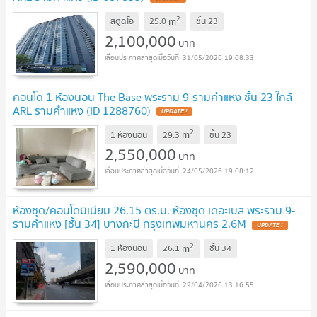
2
m
สตูดิโอ
25.0
ชั้น
23
2,100,000
บาท
31/05/2026 19:08:33
คอนโด 1 ห้องนอน The Base พระราม 9-รามคำแหง ชั้น 23 ใกล้
ARL รามคำแหง (ID 1288760)
UPDATE !
2
m
1 ห้องนอน
29.3
ชั้น
23
2,550,000
บาท
24/05/2026 19:08:12
ห้องชุด/คอนโดมิเนียม 26.15 ตร.ม. ห้องชุด เดอะเบส พระราม 9-
รามคำแหง [ชั้น 34] บางกะปิ กรุงเทพมหานคร 2.6M
UPDATE !
2
m
1 ห้องนอน
26.1
ชั้น
34
2,590,000
บาท
29/04/2026 13:16:55