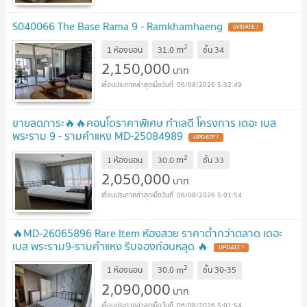
S040066 The Base Rama 9 - Ramkhamhaeng
UPDATE !
2
m
1 ห้องนอน
31.0
ชั้น
34
2,150,000
บาท
06/08/2026 5:32:49
ขายลดภาระ🔥🔥คอนโดราคาพิเศษ ทำเลดี โครงการ เดอะ เบส
พระราม 9 - รามคำแหง MD-25084989
UPDATE !
2
m
1 ห้องนอน
30.0
ชั้น
33
2,050,000
บาท
06/08/2026 5:01:54
🔥MD-26065896 Rare Item ห้องสวย ราคาต่ำกว่าตลาด เดอะ
เบส พระราม9-รามคำแหง รีบจองก่อนหลุด 🔥
UPDATE !
2
m
1 ห้องนอน
30.0
ชั้น
30-35
2,090,000
บาท
06/08/2026 5:01:54