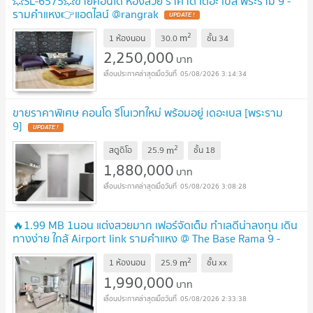
💥SL-6575💥ขายคอนโด ห้องสวย ราคาดี เดอะ เบส พระราม 9 -
รามคำแหง👉แอดไลน์ @rangrak
UPDATE !
2
m
1 ห้องนอน
30.0
ชั้น
34
2,250,000
บาท
05/08/2026 3:14:34
ขายราคาพิเศษ คอนโด รีโนเวทใหม่ พร้อมอยู่ เดอะเบส [พระราม
9]
UPDATE !
2
m
สตูดิโอ
25.9
ชั้น
18
1,880,000
บาท
05/08/2026 3:08:28
🔥1.99 MB 1นอน แต่งสวยมาก เฟอร์จัดเต็ม ทำเลดีน่าลงทุน เดิน
ทางง่าย ใกล้ Airport link รามคำแหง @ The Base Rama 9 -
Ramkhamhaeng
UPDATE !
2
m
1 ห้องนอน
25.9
ชั้น
xx
1,990,000
บาท
05/08/2026 2:33:38