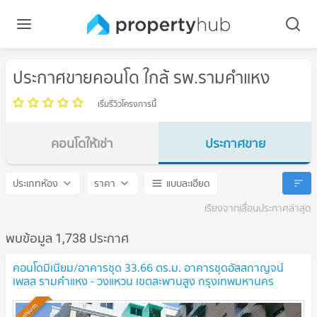
ประกาศขายคอนโด ใกล้ รพ.รามคำแหง
เริ่มรีวิวโครงการนี้
คอนโดให้เช่า
ประกาศขาย
รพ.รามคำแหง
รพ.รามคำแหง
ประเภทห้อง
ราคา
แบบละเอียด
เรียงจากเลื่อนประกาศล่าสุด
พบข้อมูล 1,738 ประกาศ
คอนโดมิเนียม/อาคารชุด 33.66 ตร.ม. อาคารชุดอัสสกาญจน์
เพลส รามคำแหง - วงแหวน เขตสะพานสูง กรุงเทพมหานคร
1.1M
UPDATE !
Premium