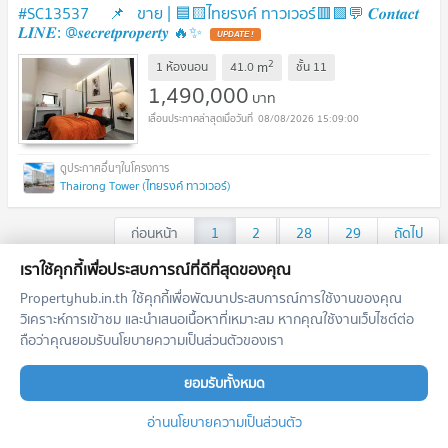
#SC13537 📌 ขาย | 🟦🟨ไทยรงค์ ทาวเวอร์​🟥🟩💬 𝑪𝒐𝒏𝒕𝒂𝒄𝒕
𝑳𝑰𝑵𝑬: @𝒔𝒆𝒄𝒓𝒆𝒕𝒑𝒓𝒐𝒑𝒆𝒓𝒕𝒚 🔥✨
UPDATE !
2
m
1 ห้องนอน
41.0
ชั้น
11
1,490,000
บาท
08/08/2026 15:09:00
Thairong Tower (ไทยรงค์ ทาวเวอร์)
ก่อนหน้า
1
2
...
28
29
ถัดไป
เราใช้คุกกี้เพื่อประสบการณ์ที่ดีที่สุดของคุณ
เอเจ้นท์แนะนำประจำโครงการ
Propertyhub.in.th ใช้คุกกี้เพื่อพัฒนาประสบการณ์การใช้งานของคุณ
วิเคราะห์การเข้าชม และนำเสนอเนื้อหาที่เหมาะสม หากคุณใช้งานเว็บไซต์ต่อ
ถือว่าคุณยอมรับนโยบายความเป็นส่วนตัวของเรา
ตำแหน่งนี้ยังว่างอยู่
สมัครเป็นนายหน้าแนะนำในพื้นที่นี้
เพิ่มโอกาสสอบถาม รับฝาก เช่า/ขาย อสังหาฯ
ยอมรับทั้งหมด
ลงทะเบียนตำแหน่งนี้
อ่านนโยบายความเป็นส่วนตัว