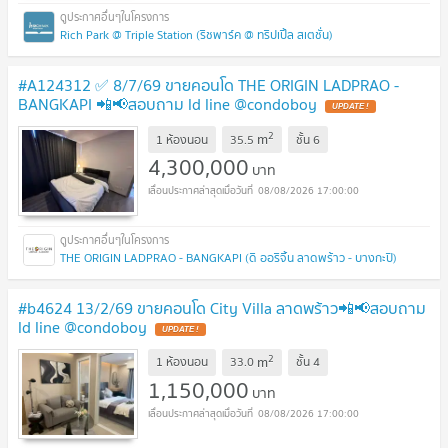
Rich Park @ Triple Station (ริชพาร์ค @ ทริปเปิ้ล สเตชั่น)
#A124312 ✅ 8/7/69 ขายคอนโด THE ORIGIN LADPRAO -
BANGKAPI 📲📢สอบถาม ld line @condoboy
UPDATE !
2
m
1 ห้องนอน
35.5
ชั้น
6
4,300,000
บาท
08/08/2026 17:00:00
THE ORIGIN LADPRAO - BANGKAPI (ดิ ออริจิ้น ลาดพร้าว - บางกะปิ)
#b4624 13/2/69 ขายคอนโด City Villa ลาดพร้าว📲📢สอบถาม
ld line @condoboy
UPDATE !
2
m
1 ห้องนอน
33.0
ชั้น
4
1,150,000
บาท
08/08/2026 17:00:00