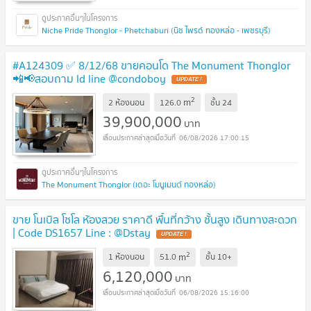
Niche Pride Thonglor - Phetchaburi (นิช ไพรด์ ทองหล่อ - เพชรบุรี)
#A124309 ✅ 8/12/68 ขายคอนโด The Monument Thonglor
📲📢สอบถาม ld line @condoboy
UPDATE !
2
m
2 ห้องนอน
126.0
ชั้น
24
39,900,000
บาท
06/08/2026 17:00:15
The Monument Thonglor (เดอะ โมนูเมนต์ ทองหล่อ)
ขาย โนเบิล โซโล ห้องสวย ราคาดี พื้นที่กว้าง ชั้นสูง เดินทางสะดวก
| Code DS1657 Line : @Dstay
UPDATE !
2
m
1 ห้องนอน
51.0
ชั้น
10+
6,120,000
บาท
06/08/2026 15:16:00