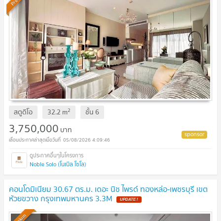
2
สตูดิโอ
32.2
m
ชั้น
6
3,750,000
บาท
05/08/2026 4:09:46
Noble Solo (โนเบิล โซโล)
คอนโดมิเนียม 30.67 ตร.ม. เดอะ นิช ไพรด์ ทองหล่อ-เพชรบุรี เขต
ห้วยขวาง กรุงเทพมหานคร 3.3M
UPDATE !