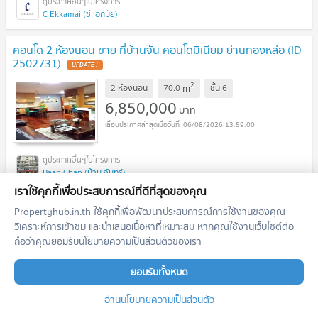
C Ekkamai (ซี เอกมัย)
คอนโด 2 ห้องนอน ขาย ที่บ้านจัน คอนโดมิเนียม ย่านทองหล่อ (ID
2502731)
UPDATE !
2
m
2 ห้องนอน
70.0
ชั้น
6
6,850,000
บาท
06/08/2026 13:59:00
Baan Chan (บ้าน จันทร์)
เราใช้คุกกี้เพื่อประสบการณ์ที่ดีที่สุดของคุณ
ก่อนหน้า
1
2
...
17
18
ถัดไป
Propertyhub.in.th ใช้คุกกี้เพื่อพัฒนาประสบการณ์การใช้งานของคุณ
วิเคราะห์การเข้าชม และนำเสนอเนื้อหาที่เหมาะสม หากคุณใช้งานเว็บไซต์ต่อ
ถือว่าคุณยอมรับนโยบายความเป็นส่วนตัวของเรา
เอเจ้นท์แนะนำประจำโครงการ
ยอมรับทั้งหมด
ตำแหน่งนี้ยังว่างอยู่
สมัครเป็นนายหน้าแนะนำในพื้นที่นี้
อ่านนโยบายความเป็นส่วนตัว
เพิ่มโอกาสสอบถาม รับฝาก เช่า/ขาย อสังหาฯ