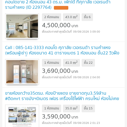
คอนโดขาย 2 ห้องนอน 43 ตร.ม. เพ็ทได้ ที่ศุภาลัย เวอเรนด้า
รามคำแหง (ID 2297764)
2
m
2 ห้องนอน
43.0
ชั้น
6
4,500,000
บาท
09/08/2026 3:09:00
Call : 085-141-3333 คอนโด ศุภาลัย เวอเรนด้า รามคำแหง
(พร้อมผู้เช่า) ห้องขนาด 41 ตารางเมตร 1 ห้องนอน ชั้น22 วิวฝั่ง
กกท. ตึกA ใกล้มหาวิทยาลัยเอแบค
2
m
1 ห้องนอน
41.0
ชั้น
22
3,690,000
บาท
09/08/2026 2:04:00
ขายห้องกว้าง35ตรม. ห้องป้ายแดง ขายขาดทุน3.59ล้าน
#ติดmrt ราชมังฯ0เมตร เฟอร เครื่องใช้ไฟฟ้า ครบใหม่ ห้องไม่เคย
อยู่จ้าด่วน ทักเราpaolin1
2
m
1 ห้องนอน
35.0
ชั้น
15
3,590,000
บาท
09/08/2026 2:01:23