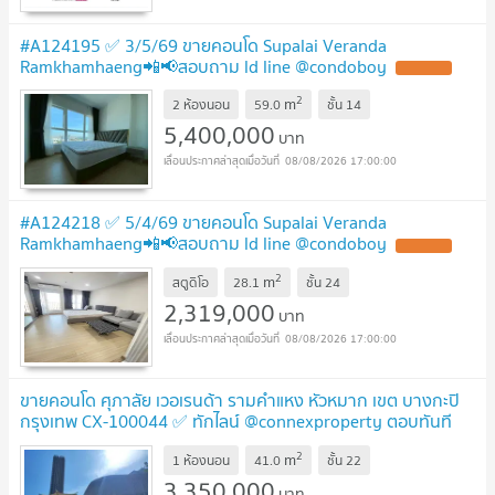
#A124195 ✅ 3/5/69 ขายคอนโด Supalai Veranda
Ramkhamhaeng📲📢สอบถาม ld line @condoboy
2
m
2 ห้องนอน
59.0
ชั้น
14
5,400,000
บาท
08/08/2026 17:00:00
#A124218 ✅ 5/4/69 ขายคอนโด Supalai Veranda
Ramkhamhaeng📲📢สอบถาม ld line @condoboy
2
m
สตูดิโอ
28.1
ชั้น
24
2,319,000
บาท
08/08/2026 17:00:00
ขายคอนโด ศุภาลัย เวอเรนด้า รามคำแหง หัวหมาก เขต บางกะปิ
กรุงเทพ CX-100044 ✅ ทักไลน์ @connexproperty ตอบทันที
ทีมงานมืออาชีพ ✅
2
m
1 ห้องนอน
41.0
ชั้น
22
3,350,000
บาท