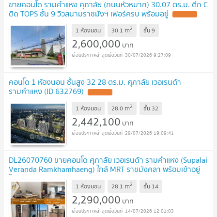
ขายคอนโด รามคำแหง ศุภาลัย (ถนนหัวหมาก) 30.07 ตร.ม. ตึก C
ติด TOPS ชั้น 9 วิวสนามราชมังฯ เฟอร์ครบ พร้อมอยู่
2
m
1 ห้องนอน
30.1
ชั้น
9
2,600,000
บาท
30/07/2026 9:27:09
คอนโด 1 ห้องนอน ชั้นสูง 32 28 ตร.ม. ศุภาลัย เวอเรนด้า
รามคำแหง (ID 632769)
2
m
1 ห้องนอน
28.0
ชั้น
32
2,442,100
บาท
29/07/2026 19:09:41
DL26070760 ขายคอนโด ศุภาลัย เวอเรนด้า รามคำแหง (Supalai
Veranda Ramkhamhaeng) ใกล้ MRT ราชมังคลา พร้อมเข้าอยู่
โทรด่วน 0614453194 LineID @952jdxxk
2
m
1 ห้องนอน
28.1
ชั้น
14
2,290,000
บาท
14/07/2026 12:01:03