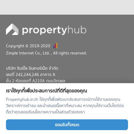
คอนโด รามคำแหง 12
6 โครงการ
คอนโดให้เช่า รามคำแหง 12
มีคอนโดให้เช่า 133 ประกาศ
ขายคอนโด รามคำแหง 12
มีคอนโดขาย 47 ประกาศ
Copyright © 2019-2020
คอนโด รามคำแหง 37
Zimple Internet Co., Ltd.
, All rights reserved.
0 โครงการ
คอนโดให้เช่า รามคำแหง 37
บริษัท ซิมเปิ้ล อินเทอร์เน็ต จำกัด
มีคอนโดให้เช่า 0 ประกาศ
เลขที่ 242,244,246 อาคาร A
ขายคอนโด รามคำแหง 37
ชั้น 2 ห้องเลขที่ A210A ถนนวัชรพล
มีคอนโดขาย 1 ประกาศ
แขวงท่าแร้ง เขตบางเขน กทม. 10230
เราใช้คุกกี้เพื่อประสบการณ์ที่ดีที่สุดของคุณ
02-026-3049
support@propertyhub.in.th
Propertyhub.in.th ใช้คุกกี้เพื่อพัฒนาประสบการณ์การใช้งานของคุณ
วิเคราะห์การเข้าชม และนำเสนอเนื้อหาที่เหมาะสม หากคุณใช้งานเว็บไซต์ต่อ
Term of Service
Privacy Policy
Contact
ถือว่าคุณยอมรับนโยบายความเป็นส่วนตัวของเรา
Verified by
ยอมรับทั้งหมด