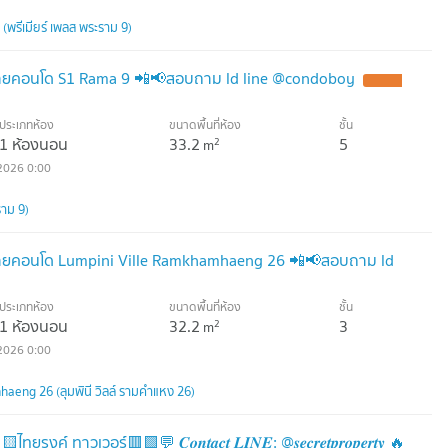
พรีเมียร์ เพลส พระราม 9)
ยคอนโด S1 Rama 9 📲📢สอบถาม ld line @condoboy
ประเภทห้อง
ขนาดพื้นที่ห้อง
ชั้น
1 ห้องนอน
33.2
5
2
m
2026 0:00
ราม 9)
ยคอนโด Lumpini Ville Ramkhamhaeng 26 📲📢สอบถาม ld
ประเภทห้อง
ขนาดพื้นที่ห้อง
ชั้น
1 ห้องนอน
32.2
3
2
m
2026 0:00
aeng 26 (ลุมพินี วิลล์ รามคำแหง 26)
ทาวเวอร์​🟥🟩💬 𝑪𝒐𝒏𝒕𝒂𝒄𝒕 𝑳𝑰𝑵𝑬: @𝒔𝒆𝒄𝒓𝒆𝒕𝒑𝒓𝒐𝒑𝒆𝒓𝒕𝒚 🔥