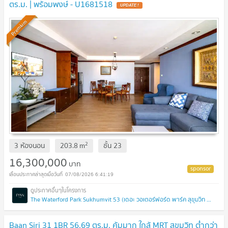
ตร.ม. | พร้อมพงษ์ - U1681518
UPDATE !
Premium
2
3 ห้องนอน
203.8
m
ชั้น
23
16,300,000
บาท
07/08/2026 6:41:19
The Waterford Park Sukhumvit 53 (เดอะ วอเตอร์ฟอร์ด พาร์ค สุขุมวิท 53)
Baan Siri 31 1BR 56.69 ตร.ม. คุ้มมาก ใกล้ MRT สุขุมวิท ต่ำกว่า