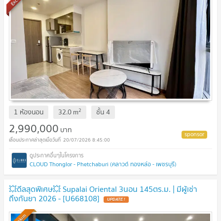
2
1 ห้องนอน
32.0
m
ชั้น
4
2,990,000
บาท
20/07/2026 8:45:00
CLOUD Thonglor - Phetchaburi (คลาวด์ ทองหล่อ - เพชรบุรี)
💥ดีลสุดพิเศษ💥 Supalai Oriental 3นอน 145ตร.ม. | มีผู้เช่า
ถึงกันยา 2026 - [U668108]
UPDATE !