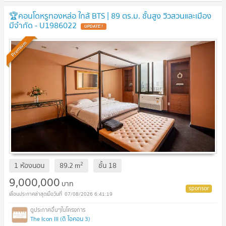
🏆คอนโดหรูทองหล่อ ใกล้ BTS | 89 ตร.ม. ชั้นสูง วิวสวนและเมือง
มีจำกัด - U1986022
UPDATE !
Premium
2
1 ห้องนอน
89.2
m
ชั้น
18
9,000,000
บาท
07/08/2026 6:41:19
The Icon III (ดิ ไอคอน 3)