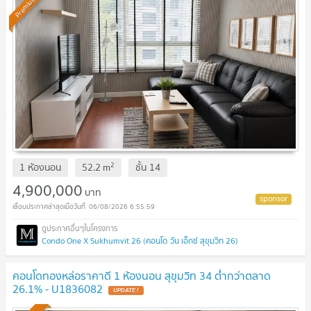
Premium
2
1 ห้องนอน
52.2
m
ชั้น
14
4,900,000
บาท
06/08/2026 6:55:59
Condo One X Sukhumvit 26 (คอนโด วัน เอ็กซ์ สุขุมวิท 26)
คอนโดทองหล่อราคาดี 1 ห้องนอน สุขุมวิท 34 ต่ำกว่าตลาด
26.1% - U1836082
UPDATE !