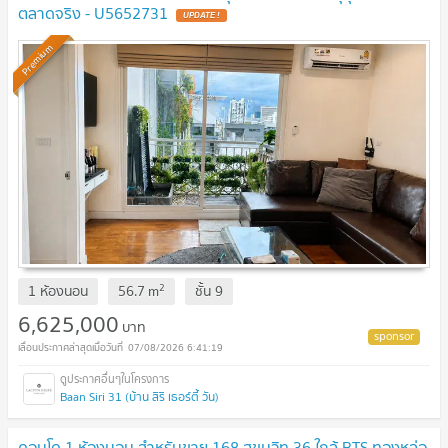
ตลาดจริง - U5652731
UPDATE !
Premium
2
1 ห้องนอน
56.7
m
ชั้น
9
6,625,000
บาท
07/08/2026 6:41:19
Baan Siri 31 (บ้าน สิริ เธอร์ตี้ วัน)
คอนโด 1 ห้องนอน สำหรับขาย 168 สุขุมวิท 36 ใกล้ BTS ทองหล่อ