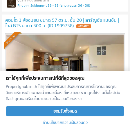
Rhythm Sukhumvit 36 - 38 (ริทึ่ม สุขุมวิท 36 - 38)
คอนโด 1 ห้องนอน ขนาด 57 ตร.ม. ชั้น 20 | สารัญชัย แมนชั่น |
ใกล้ BTS นานา 300 ม. (ID 1999738)
UPDATE !
Premium
เราใช้คุกกี้เพื่อประสบการณ์ที่ดีที่สุดของคุณ
Propertyhub.in.th ใช้คุกกี้เพื่อพัฒนาประสบการณ์การใช้งานของคุณ
วิเคราะห์การเข้าชม และนำเสนอเนื้อหาที่เหมาะสม หากคุณใช้งานเว็บไซต์ต่อ
ถือว่าคุณยอมรับนโยบายความเป็นส่วนตัวของเรา
2
1 ห้องนอน
57.2
m
ชั้น
20
ยอมรับทั้งหมด
4,560,000
บาท
อ่านนโยบายความเป็นส่วนตัว
07/08/2026 13:59:38