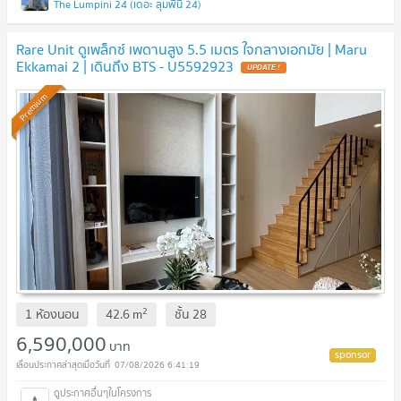
The Lumpini 24 (เดอะ ลุมพินี 24)
Rare Unit ดูเพล็กซ์ เพดานสูง 5.5 เมตร ใจกลางเอกมัย | Maru
Ekkamai 2 | เดินถึง BTS - U5592923
UPDATE !
Premium
2
1 ห้องนอน
42.6
m
ชั้น
28
6,590,000
บาท
07/08/2026 6:41:19