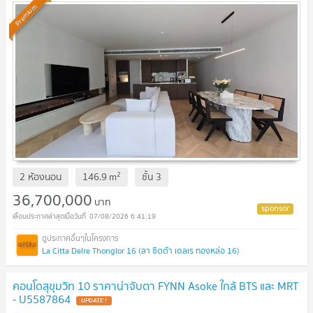
Premium
2
2 ห้องนอน
146.9
m
ชั้น
3
36,700,000
บาท
07/08/2026 6:41:19
La Citta Delre Thonglor 16 (ลา ซิตต้า เดลเร ทองหล่อ 16)
คอนโดสุขุมวิท 10 ราคาน่าจับตา FYNN Asoke ใกล้ BTS และ MRT
- U5587864
UPDATE !