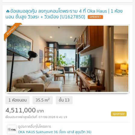
🔥ข้อเสนอสุดคุ้ม ลงทุนคอนโดพระราม 4 ที่ Oka Haus | 1 ห้อง
นอน ชั้นสูง วิวสระ + วิวเมือง [U1627850]
UPDATE !
Premium
2
1 ห้องนอน
35.5
m
ชั้น
13
4,511,000
บาท
07/08/2026 6:41:19
OKA HAUS Sukhumvit 36 (โอกะ เฮาส์ สุขุมวิท 36)