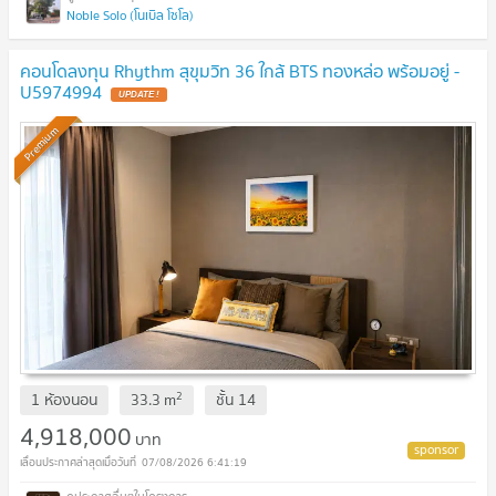
Noble Solo (โนเบิล โซโล)
คอนโดลงทุน Rhythm สุขุมวิท 36 ใกล้ BTS ทองหล่อ พร้อมอยู่ -
U5974994
UPDATE !
Premium
2
1 ห้องนอน
33.3
m
ชั้น
14
4,918,000
บาท
07/08/2026 6:41:19