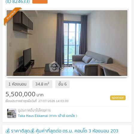
(ID 824633)
Premium
2
1 ห้องนอน
34.8
m
ชั้น
6
5,500,000
บาท
27/07/2026 14:03:00
Taka Haus Ekkamai (ทากะ เฮ้าส์ เอกมัย )
💰 ราคาดีสุด💰 คุ้มค่าที่สุดต่อ ตร.ม. คอนโด 3 ห้องนอน 203