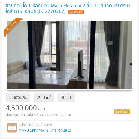
ขายคอนโด 1 ห้องนอน Maru Ekkamai 2 ชั้น 11 ขนาด 29 ตร.ม.
ใกล้ BTS เอกมัย (ID 2770367)
UPDATE !
Premium
2
1 ห้องนอน
29.0
m
ชั้น
11
4,500,000
บาท
14/07/2026 13:59:10
MARU EKKAMAI 2 (มารุ เอกมัย 2)