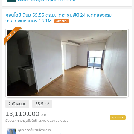
คอนโดมิเนียม 55.55 ตร.ม. เดอะ ลุมพินี 24 เขตคลองเตย
กรุงเทพมหานคร 13.1M
UPDATE !
Premium
2
2 ห้องนอน
55.5
m
13,110,000
บาท
15/02/2026 12:01:12