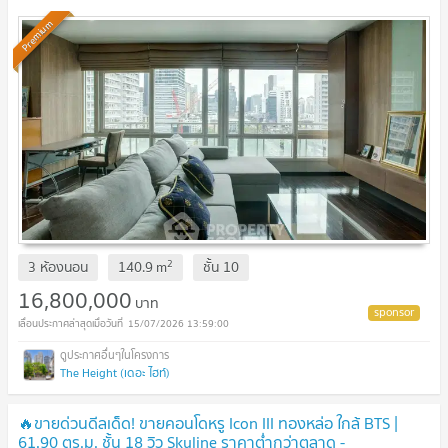
Premium
2
3 ห้องนอน
140.9
m
ชั้น
10
16,800,000
บาท
15/07/2026 13:59:00
The Height (เดอะ ไฮท์)
🔥ขายด่วนดีลเด็ด! ขายคอนโดหรู Icon III ทองหล่อ ใกล้ BTS |
61.90 ตร.ม. ชั้น 18 วิว Skyline ราคาต่ำกว่าตลาด -