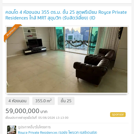
คอนโด 4 ห้องนอน 355 ตร.ม. ชั้น 25 สุดพรีเมียม Royce Private
Residences ใกล้ MRT สุขุมวิท (รับสัตว์เลี้ยง) (ID
1404323)
UPDATE !
Premium
2
4 ห้องนอน
355.0
m
ชั้น
25
59,000,000
บาท
05/06/2026 13:13:00
Royce Private Residences (รอย์ช ไพรเวท เรสซิเดนซ์ส)