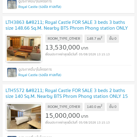
Royal Castle (รอยัล คาสเทิล)
LTH3863 &#8211; Royal Castle FOR SALE 3 beds 3 baths
size 148.66 Sq.M. Nearby BTS Phrom Phong station ONLY
13.53 MB
2
m
ROOM_TYPE_OTHER
148.7
ชั้น
0
13,530,000
บาท
05/08/2026 13:15:13
Royal Castle (รอยัล คาสเทิล)
LTH5572 &#8211; Royal Castle FOR SALE 3 beds 2 baths
size 140 Sq.M. Nearby BTS Phrom Phong station ONLY 15
MB
2
m
ROOM_TYPE_OTHER
140.0
ชั้น
0
15,000,000
บาท
05/08/2026 13:15:13