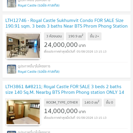
Royal Castle (รอยัล คาสเทิล)
LTH12746 - Royal Castle Sukhumvit Condo FOR SALE Size
190.91 sqm. 3 beds 3 baths Near BTS Phrom Phong Station
ONLY 24 MB
2
m
3 ห้องนอน
190.9
ชั้น
2+
24,000,000
บาท
05/08/2026 13:15:13
Royal Castle (รอยัล คาสเทิล)
LTH3861 &#8211; Royal Castle FOR SALE 3 beds 2 baths
size 140 Sq.M. Nearby BTS Phrom Phong station ONLY 14
MB
2
m
ROOM_TYPE_OTHER
140.0
ชั้น
0
14,000,000
บาท
05/08/2026 13:15:13