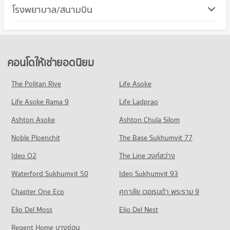
คอนโด ถนนสุขุมวิท
โรงพยาบาล/สนามบิน
1,498 โครงการ
คอนโดให้เช่า ถนนสุขุมวิท
มีคอนโดให้เช่า 77,777 ประกาศ
ขายคอนโด ถนนสุขุมวิท
คอนโดให้เช่ายอดนิยม
มีคอนโดขาย 29,573 ประกาศ
The Politan Rive
Life Asoke
คอนโด ถนนพระราม 4
Life Asoke Rama 9
660 โครงการ
Life Ladprao
คอนโดให้เช่า ถนนพระราม 4
Ashton Asoke
Ashton Chula Silom
มีคอนโดให้เช่า 42,892 ประกาศ
Noble Ploenchit
The Base Sukhumvit 77
ขายคอนโด ถนนพระราม 4
มีคอนโดขาย 17,107 ประกาศ
Ideo O2
The Line วงศ์สว่าง
คอนโด ถนนเพชรบุรี กรุงเทพฯ
Waterford Sukhumvit 50
Ideo Sukhumvit 93
598 โครงการ
Chapter One Eco
ศุภาลัย เวอเรนด้า พระราม 9
คอนโดให้เช่า ถนนเพชรบุรี กรุงเทพฯ
Elio Del Moss
มีคอนโดให้เช่า 46,840 ประกาศ
Elio Del Nest
ขายคอนโด ถนนเพชรบุรี กรุงเทพฯ
Regent Home บางซ่อน