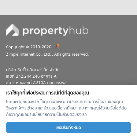
คอนโด สุขุมวิท 39
27 โครงการ
คอนโดให้เช่า สุขุมวิท 39
มีคอนโดให้เช่า 2,470 ประกาศ
ขายคอนโด สุขุมวิท 39
มีคอนโดขาย 764 ประกาศ
Copyright © 2019-2020
คอนโด สุขุมวิท 24/1
Zimple Internet Co., Ltd.
, All rights reserved.
3 โครงการ
คอนโดให้เช่า สุขุมวิท 24/1
บริษัท ซิมเปิ้ล อินเทอร์เน็ต จำกัด
มีคอนโดให้เช่า 709 ประกาศ
เลขที่ 242,244,246 อาคาร A
ขายคอนโด สุขุมวิท 24/1
ชั้น 2 ห้องเลขที่ A210A ถนนวัชรพล
มีคอนโดขาย 211 ประกาศ
แขวงท่าแร้ง เขตบางเขน กทม. 10230
เราใช้คุกกี้เพื่อประสบการณ์ที่ดีที่สุดของคุณ
02-026-3049
support@propertyhub.in.th
คอนโด สุขุมวิท 29
Propertyhub.in.th ใช้คุกกี้เพื่อพัฒนาประสบการณ์การใช้งานของคุณ
วิเคราะห์การเข้าชม และนำเสนอเนื้อหาที่เหมาะสม หากคุณใช้งานเว็บไซต์ต่อ
3 โครงการ
Term of Service
Privacy Policy
Contact
ถือว่าคุณยอมรับนโยบายความเป็นส่วนตัวของเรา
คอนโดให้เช่า สุขุมวิท 29
มีคอนโดให้เช่า 69 ประกาศ
Verified by
ยอมรับทั้งหมด
ขายคอนโด สุขุมวิท 29