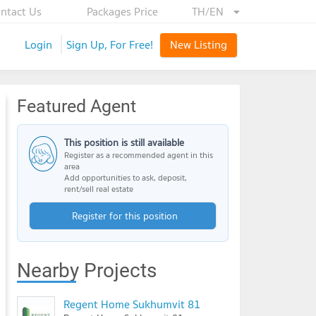
ntact Us
Packages Price
TH/EN
Login
Sign Up, For Free!
New Listing
Featured Agent
This position is still available
Register as a recommended agent in this
area
Add opportunities to ask, deposit,
rent/sell real estate
Register for this position
Nearby Projects
Regent Home Sukhumvit 81