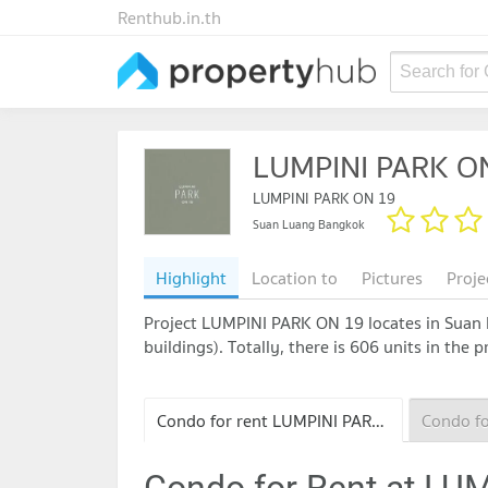
Renthub.in.th
Search for
LUMPINI PARK O
LUMPINI PARK ON 19
Suan Luang Bangkok
Highlight
Location to
Pictures
Proje
Project LUMPINI PARK ON 19 locates in Suan L
buildings). Totally, there is 606 units in the
Condo for rent LUMPINI PARK ON 19
Condo for Rent at LU