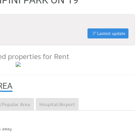
Lastest update
d properties for Rent
REA
/Popular Area
Hospital/Airport
m. away