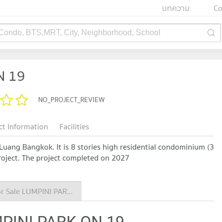
บทความ
Co
 Condo, BTS,MRT, City, Neighborhood, School
N 19
NO_PROJECT_REVIEW
ct Information
Facilities
uang Bangkok. It is 8 stories high residential condominium (3
 project. The project completed on 2027
Condo for Sale LUMPINI PARK ON 19
MPINI PARK ON 19