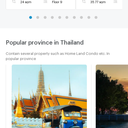
24 sqm
Floor 9
35.77 sqm
Floo
Popular province in Thailand
Contain several property such as Home Land Condo etc. In
popular province