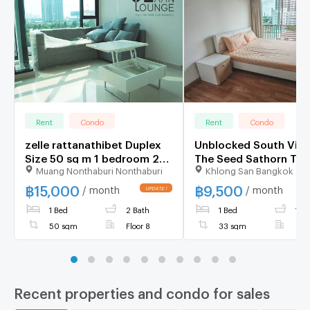
Rent
Condo
Rent
Condo
zelle rattanathibet Duplex
Unblocked South View
Size 50 sq m 1 bedroom 2
The Seed Sathorn Tak
Muang Nonthaburi Nonthaburi
Khlong San Bangkok
bathroom
size 33 sq m.
฿
15,000
฿
9,500
/ month
/ month
UPDATE !
1 Bed
2 Bath
1 Bed
1 Ba
50 sqm
Floor 8
33 sqm
Floo
Recent properties and condo for sales