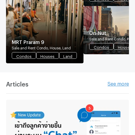
On-Nut
Sale and Rent Condo, Hou
MRT Praram 9
Condos
Houses
Sale and Rent Condo, House, Land
Condos
Houses
Land
Articles
See more