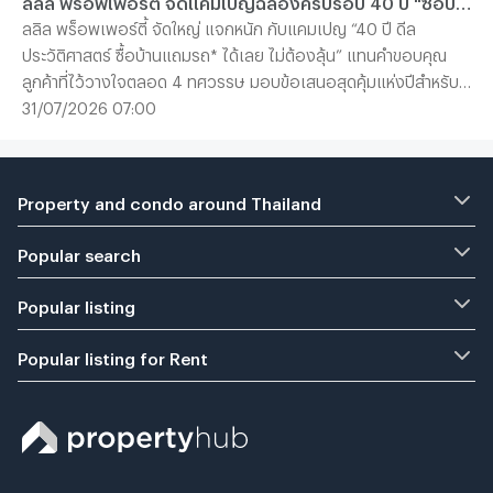
ลลิล พร็อพเพอร์ตี้ จัดแคมเปญฉลองครบรอบ 40 ปี "ซื้อบ้านแถมรถ" อย่างยิ่งใหญ่
ลลิล พร็อพเพอร์ตี้ จัดใหญ่ แจกหนัก กับแคมเปญ “40 ปี ดีล
ประวัติศาสตร์ ซื้อบ้านแถมรถ* ได้เลย ไม่ต้องลุ้น” แทนคำขอบคุณ
ลูกค้าที่ไว้วางใจตลอด 4 ทศวรรษ มอบข้อเสนอสุดคุ้มแห่งปีสำหรับผู้
ที่กำลังมองหาบ้านคุณภาพ โดยตลอดเดือนสิงหาคมนี้ ลูกค้าที่ซื้อบ้าน
31/07/2026 07:00
กับทุกโครงการ และยูนิตที่เข้าร่วม ของ “ลลิล พร็อพเพอร์ตี้” รับเลย
ไม่ต้องลุ้น รถไฟฟ้าคอมแพคเอสยูวี BYD ATTO 1 หรือ ATTO 2 คุ้ม
ยิ่งกว่า เมื่อซื้อบ้านภายในวันที่ 1-2 สิงหาคม 2569 รับเพิ่ม Living
Property and condo around Thailand
Package มูลค่าสูงสุด 100,000 บาท
Popular search
Popular listing
Popular listing for Rent