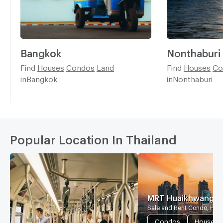
Bangkok
Nonthaburi
Find
Houses
Condos
Land
Find
Houses
Co
inBangkok
inNonthaburi
Popular Location In Thailand
MRT Huaikhwang
Sale and Rent Condo, Hou
Condos
Houses