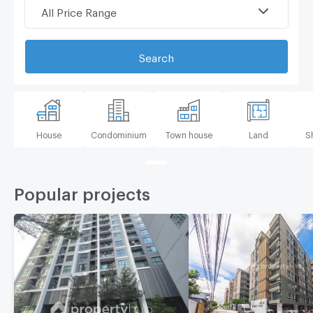
All Price Range
Search
House
Condominium
Town house
Land
S
Popular projects