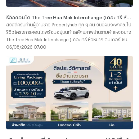
รีวิวคอนโด The Tree Hua Mak Interchange (เดอะ ทรี หัวหมาก อินเตอร์เชนจ์) คอนโดพร้อมอยู่ ใกล้รถไฟฟ้า 3 สาย ติด The Mall บางกะปิ เริ่ม 1.89 ลบ.*
สวัสดีครับท่านผู้อ่านชาว Propertyhub ทุก ๆ คน วันนี้ผมจะพาคุณไป
รีวิวโครงการคอนโดพร้อมอยู่บนทำเลศักยภาพย่านรามคำแหงอย่าง
The Tree Hua Mak Interchange (เดอะ ทรี หัวหมาก อินเตอร์เชนจ์)
จาก พฤกษา เรียลเอสเตท ครับ โดยโครงการแห่งนี้ตั้งอยู่บนถนน
06/08/2026 07:00
รามคำแหง ด้านหลัง The Mall บางกะปิ ซึ่งการเดินทางก็สะดวกสบาย
ไม่ว่าจะเป็นรถยนต์ รถไฟฟ้า และเรือ เนื่องจากตัวโครงการอยู่ห่าง
จากสถานีลำสาลี Interchange เพียงประมาณ 300 เมตร และท่าเรือ
The Mall บางกะปิ ประมาณ 450 เมตร