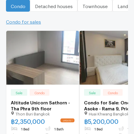
Condo
Detached houses
Townhouse
Land
Condo for sales
Sale
Condo
Sale
Condo
Altitude Unicorn Sathorn -
Condo for Sale: One9
Tha Phra 9th floor
Asoke - Rama 9, Price
Thon Buri Bangkok
Huai Khwang Bangkok
5,200,000 THB
[NCs260403]
฿
2,350,000
฿
5,200,000
UPDATE !
1 Bed
1 Bath
1 Bed
1 Ba