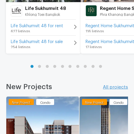
Life Sukhumvit 48
Khlong Toei Bangkok
Phra Khanong Bang
Life Sukhumvit 48 for rent
627 listings
116 listings
Life Sukhumvit 48 for sale
254 listings
17 listings
New Projects
All projects
New Project
Condo
New Project
Condo