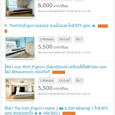
6,000
บาท/เดือน
09/08/2026 5:51:09
P. TheKithลำลูกกาคลอง2 คอนโดสวย ใกล้ BTS คูคต 🔥
UPDATE
!
2
m
1 ห้องนอน
28.0
ชั้น
7
5,500
บาท/เดือน
09/08/2026 5:10:54
ให้เช่า เดอะ คิทท์ ลำลูกกา มีเฟอร์นิเจอร์+เครื่องใช้ไฟฟ้าครบ แอด
ไลน์ @ihaveroom ตอบทันที
UPDATE !
2
m
1 ห้องนอน
23.0
ชั้น
7
5,500
บาท/เดือน
09/08/2026 4:46:04
ให้เช่า The Kith ลำลูกกา-คลอง 2 🏡 6,500 พร้อมอยู่ ‼️ ใกล้ BTS
คูคต #ตอบแชทไว 🔥🔥 รหัส B813
UPDATE !