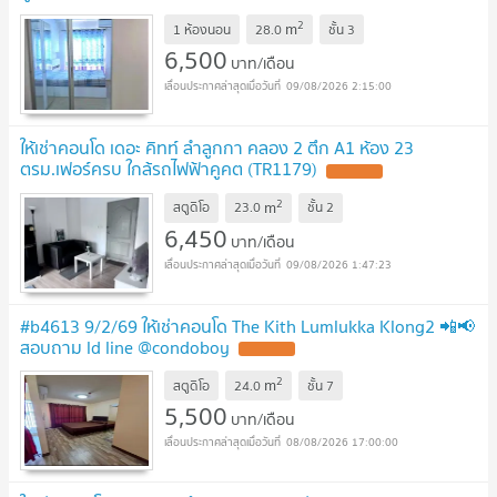
2
m
1 ห้องนอน
28.0
ชั้น
3
6,500
บาท/เดือน
09/08/2026 2:15:00
ให้เช่าคอนโด เดอะ คิทท์ ลำลูกกา คลอง 2 ตึก A1 ห้อง 23
ตรม.เฟอร์ครบ ใกล้รถไฟฟ้าคูคต (TR1179)
UPDATE !
2
m
สตูดิโอ
23.0
ชั้น
2
6,450
บาท/เดือน
09/08/2026 1:47:23
#b4613 9/2/69 ให้เช่าคอนโด The Kith Lumlukka Klong2 📲📢
สอบถาม ld line @condoboy
UPDATE !
2
m
สตูดิโอ
24.0
ชั้น
7
5,500
บาท/เดือน
08/08/2026 17:00:00