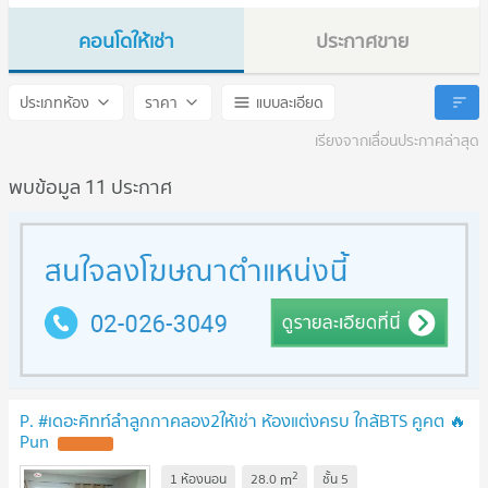
คอนโดให้เช่า
ประกาศขาย
The Kith Lumlukka - klong2
The Kith Lumlukka - klong2
ประเภทห้อง
ราคา
แบบละเอียด
เรียงจากเลื่อนประกาศล่าสุด
พบข้อมูล 11 ประกาศ
P. #เดอะคิทท์ลำลูกกาคลอง2ให้เช่า ห้องแต่งครบ ใกล้BTS คูคต 🔥
Pun
UPDATE !
2
m
1 ห้องนอน
28.0
ชั้น
5