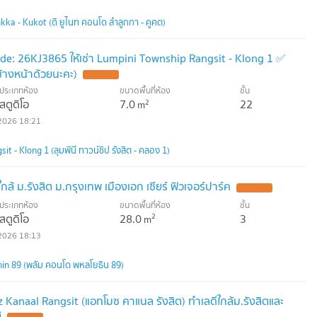
ka - Kukot (ดิ ยูไนท คอนโด ลำลูกกา - คูคต)
de: 26KJ3865 ให้เช่า Lumpini Township Rangsit - Klong 1 ✅
้างหน้าด้วยนะคะ)
UPDATE !
ประเภทห้อง
ขนาดพื้นที่ห้อง
ชั้น
สตูดิโอ
7.0
22
2
m
2026 18:21
 - Klong 1 (ลุมพินี ทาวน์ชิป รังสิต - คลอง 1)
้ ม.รังสิต ม.กรุงเทพ เมืองเอก เซียร์ ฟิวเจอร์ปาร์ค
UPDATE !
ประเภทห้อง
ขนาดพื้นที่ห้อง
ชั้น
สตูดิโอ
28.0
3
2
m
2026 18:13
in 89 (พลัม คอนโด พหลโยธิน 89)
 Kanaal Rangsit (แอทโมซ คาแนล รังสิต) ทำเลดีใกล้ม.รังสิตและ
่