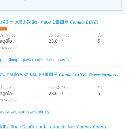
นี ทาวน์ชิป รังสิต - คลอง 1🟥🟩💬 𝑪𝒐𝒏𝒕𝒂𝒄𝒕 𝑳𝑰𝑵𝑬:
ประเภทห้อง
ขนาดพื้นที่ห้อง
ชั้น
สตูดิโอ
23.0
5
2
m
2026 22:09
 - Klong 1 (ลุมพินี ทาวน์ชิป รังสิต - คลอง 1)
โด พหลโยธิน 89🟥🟩💬 𝑪𝒐𝒏𝒕𝒂𝒄𝒕 𝑳𝑰𝑵𝑬: @𝒔𝒆𝒄𝒓𝒆𝒕𝒑𝒓𝒐𝒑𝒆𝒓𝒕𝒚
ประเภทห้อง
ขนาดพื้นที่ห้อง
ชั้น
สตูดิโอ
28.0
5
2
m
2026 22:09
in 89 (พลัม คอนโด พหลโยธิน 89)
ได้ยินเสียงเครื่องบินกวนใจ! ปล่อยเช่า Nue Connex Condo