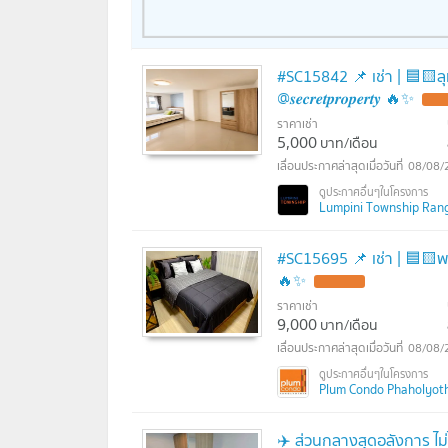
#SC15842 📌 เช่า | 🟦🟨ลุมพิ
@𝒔𝒆𝒄𝒓𝒆𝒕𝒑𝒓𝒐𝒑𝒆𝒓𝒕𝒚 🔥✨
ราคาเช่า
5,000
บาท/เดือน
08/08/
Lumpini Township Rangsit
#SC15695 📌 เช่า | 🟦🟨พลัม คอน
🔥✨
ราคาเช่า
9,000
บาท/เดือน
08/08/
Plum Condo Phaholyoth
✈️ ส่วนกลางสุดอลังการ ไม่