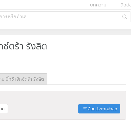
บทความ
ติดต่
การหรือทำเล
็กซ์ตร้า รังสิต
บิ๊กซี เอ็กซ์ตร้า รังสิต
ียด
เลื่อนประกาศล่าสุด