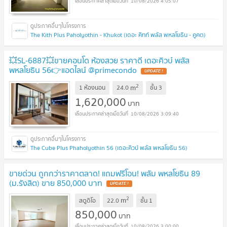
10/08/2026 4:05:07
The Kith Plus Paholyothin - Khukot (เดอะ คิทท์ พลัส พหลโยธิน - คูคต)
💥SL-6887💥ขายคอนโด ห้องสวย ราคาดี เดอะคิวบ์ พลัส
พหลโยธิน 56👉แอดไลน์ @primecondo
UPDATE !
2
m
1 ห้องนอน
24.0
ชั้น
3
1,620,000
บาท
10/08/2026 3:09:40
The Cube Plus Phaholyothin 56 (เดอะคิวบ์ พลัส พหลโยธิน 56)
ขายด่วน ถูกกว่าราคาตลาด! แถมฟรีโอน! พลัม พหลโยธิน 89
(ม.รังสิต) ขาย 850,000 บาท
UPDATE !
2
m
สตูดิโอ
22.0
ชั้น
1
850,000
บาท
10/08/2026 3:00:00