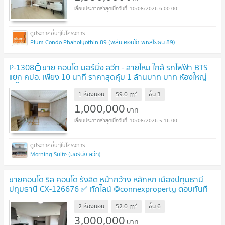
10/08/2026 6:00:00
Plum Condo Phaholyothin 89 (พลัม คอนโด พหลโยธิน 89)
P-1308💍ขาย คอนโด มอร์นิ่ง สวีท - สายไหม ใกล้ รถไฟฟ้า BTS
แยก คปอ. เพียง 10 นาที ราคาสุดคุ้ม 1 ล้านบาท บาท ห้องใหญ่
สะใจ ถึง 59.00 ตรม. *0659174222*
UPDATE !
2
m
1 ห้องนอน
59.0
ชั้น
3
1,000,000
บาท
10/08/2026 5:16:00
Morning Suite (มอร์นิ่ง สวีท)
ขายคอนโด ริล คอนโด รังสิต หน้ากว้าง หลักหก เมืองปทุมธานี
ปทุมธานี CX-126676 ✅ ทักไลน์ @connexproperty ตอบทันที
ทีมงานมืออาชีพ ✅
UPDATE !
2
m
2 ห้องนอน
52.0
ชั้น
6
3,000,000
บาท