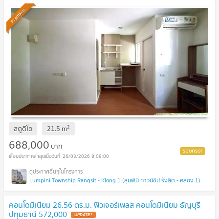
Premium
2
สตูดิโอ
21.5
m
688,000
บาท
26/03/2026 8:09:00
Lumpini Township Rangsit - Klong 1 (ลุมพินี ทาวน์ชิป รังสิต - คลอง 1)
คอนโดมิเนียม 26.56 ตร.ม. ฟิวเจอร์เพลส คอนโดมิเนียม ธัญบุรี
ปทุมธานี 572,000
UPDATE !