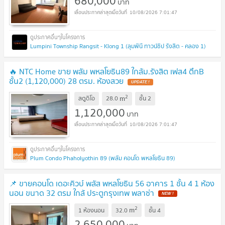
680,000
บาท
10/08/2026 7:01:47
Lumpini Township Rangsit - Klong 1 (ลุมพินี ทาวน์ชิป รังสิต - คลอง 1)
🔥 NTC Home ขาย พลัม พหลโยธิน89 ใกล้ม.รังสิต เฟส4 ตึกB
ชั้น2 (1,120,000) 28 ตรม. ห้องสวย
UPDATE !
2
m
สตูดิโอ
28.0
ชั้น
2
1,120,000
บาท
10/08/2026 7:01:47
Plum Condo Phaholyothin 89 (พลัม คอนโด พหลโยธิน 89)
📌 ขายคอนโด เดอะคิวบ์ พลัส พหลโยธิน 56 อาคาร 1 ชั้น 4 1 ห้อง
นอน ขนาด 32 ตรม ใกล้ ประตูกรุงเทพ พลาซ่า
NEW !
2
m
1 ห้องนอน
32.0
ชั้น
4
2,650,000