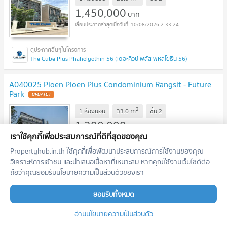
1,450,000
บาท
10/08/2026 2:33:24
The Cube Plus Phaholyothin 56 (เดอะคิวบ์ พลัส พหลโยธิน 56)
A040025 Ploen Ploen Plus Condominium Rangsit - Future
Park
UPDATE !
2
m
1 ห้องนอน
33.0
ชั้น
2
1,200,000
บาท
เราใช้คุกกี้เพื่อประสบการณ์ที่ดีที่สุดของคุณ
10/08/2026 2:33:24
Propertyhub.in.th ใช้คุกกี้เพื่อพัฒนาประสบการณ์การใช้งานของคุณ
วิเคราะห์การเข้าชม และนำเสนอเนื้อหาที่เหมาะสม หากคุณใช้งานเว็บไซต์ต่อ
Ploen Ploen Plus Condominium Rangsit - Future Park (เพลิน เพลิน พลัส คอนโดมิเนียม รังสิต - ฟิวเจอร์พาร์ค)
ถือว่าคุณยอมรับนโยบายความเป็นส่วนตัวของเรา
ยอมรับทั้งหมด
A033694 The Excel Khu khot
UPDATE !
2
อ่านนโยบายความเป็นส่วนตัว
m
1 ห้องนอน
28.4
ชั้น
6