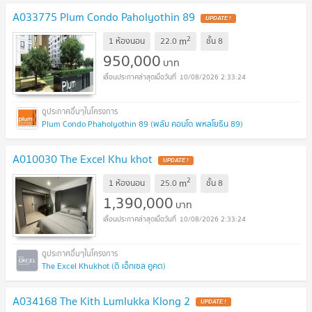
A033775 Plum Condo Paholyothin 89
UPDATE !
2
m
1 ห้องนอน
22.0
ชั้น
8
950,000
บาท
10/08/2026 2:33:24
Plum Condo Phaholyothin 89 (พลัม คอนโด พหลโยธิน 89)
A010030 The Excel Khu khot
UPDATE !
2
m
1 ห้องนอน
25.0
ชั้น
8
1,390,000
บาท
10/08/2026 2:33:24
The Excel Khukhot (ดิ เอ็กเซล คูคต)
A034168 The Kith Lumlukka Klong 2
UPDATE !