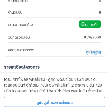
จำนวนอาคาร
4
จำนวนชั้น
8
ปลอดภัย
สถานะโครงสร้าง
10/4/2568
วันที่ตรวจสอบ
หลักฐานการตรวจ
ดูหลักฐาน
รายละเอียดโครงการ
เดอะ คิทท์ พลัส พหลโยธิน - คูคต พัฒนาโดย บริษัท เสนา ดี
เวลลอปเม้นท์ จำกัด(มหาชน) อพาร์ทเม้นท์ : 2 อาคาร 8 ชั้น 728
ยูนิต (อาคารละ 364 ยูนิต) The Kith Plus พหลโยธิน ตั้งอยู่บน
ถนนลำลูกกา 11 ต.คูคต อ.ลำลูกกา จ.ปทุมธานี คอนโดในเส้น
รถไฟฟ้าสายสีเขียว พื้นที่ส่วนกลางจัดเต็มใกล้สนามบิน โครงการ
ดูข้อมูลโครงการทั้งหมด
ก็มีบริการ Shuttle Car รับ-ส่งไปสถานีคูคต สิ่งอำนวยความ