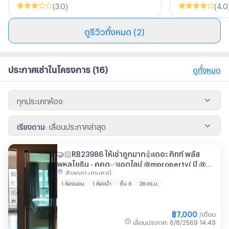
(
3.0
)
(
4.0
ดูรีวิวทั้งหมด (2)
ประกาศเช่าในโครงการ
(16)
ดูทั้งหมด
ทุกประเภทห้อง
เรียงตาม
:
เลื่อนประกาศล่าสุด
🤝🏻RB23986 ให้เช่าถูกมาก👍เดอะ คิทท์ พลัส
พหลโยธิน - คูคต✅แอดไลน์ @mproperty( มี @
ลำลูกกา ปทุมธานี
ด้วย) แอดมินตอบไว
1 ห้องนอน
1 ห้องน้ำ
ชั้น 6
28 ตร.ม.
฿
7,000
/เดือน
เลื่อนประกาศ
:
6/8/2569
14:49