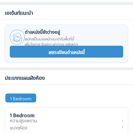
สะดวกภายในโครงการครบครัน -รพ.บีแคร์ -ใกล้สนามบิน
เอเจ้นท์แนะนำ
ดอนเมือง -ใกล้รถไฟฟ้าสายสีเขียว สถานีคูคต -Lotus ลำลูกกา,
ตลาดนานาเจริญ
ตำแหน่งนี้ยังว่างอยู่
สมัครเป็นนายหน้าแนะนำในพื้นที่นี้
เพิ่มโอกาส รับฝาก เช่า/ขาย อสังหาฯ
ลงทะเบียนตำแหน่งนี้
ประเภทแผนผังห้อง
1 Bedroom
1 Bedroom
ความสูงเพดาน
-
-
ขนาดห้อง