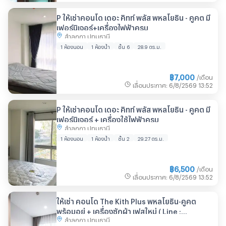
P ให้เช่าคอนโด เดอะ คิทท์ พลัส พหลโยธิน - คูคต มี
เฟอร์นิเจอร์+เครื่องไฟฟ้าครบ
ลำลูกกา ปทุมธานี
1 ห้องนอน
1 ห้องน้ำ
ชั้น 6
28.9 ตร.ม.
฿
7,000
/เดือน
เลื่อนประกาศ
:
6/8/2569
13:52
P ให้เช่าคอนโด เดอะ คิทท์ พลัส พหลโยธิน - คูคต มี
เฟอร์นิเจอร์ + เครื่องใช้ไฟฟ้าครบ
ลำลูกกา ปทุมธานี
1 ห้องนอน
1 ห้องน้ำ
ชั้น 2
29.27 ตร.ม.
฿
6,500
/เดือน
เลื่อนประกาศ
:
6/8/2569
13:52
ให้เช่า คอนโด The Kith Plus พหลโยธิน-คูคต
พร้อมอยู่ + เครื่องซักผ้า เฟสใหม่ ( Line :
ลำลูกกา ปทุมธานี
@condo999 )