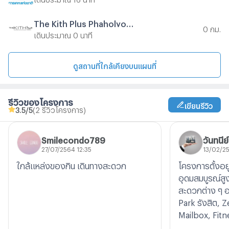
The Kith Plus Phaholyothin - Khukot Phase 2
0 กม.
เดินประมาณ 0 นาที
ดูสถานที่ใกล้เคียงบนแผนที่
รีวิวของโครงการ
เขียนรีวิว
3.5
/5
(2 รีวิวโครงการ)
Smilecondo789
วันทนีย์
27/07/2564 12:35
13/02/25
ใกล้แหล่งของกิน เดินทางสะดวก
โครงการตั้งอย
อุดมสมบูรณ์สู
สะดวกต่าง ๆ 
Park รังสิต, Z
Mailbox, Fitn