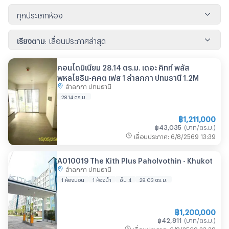
ทุกประเภทห้อง
เรียงตาม
:
เลื่อนประกาศล่าสุด
คอนโดมิเนียม 28.14 ตร.ม. เดอะ คิทท์ พลัส
พหลโยธิน-คูคต เฟส 1 ลำลูกกา ปทุมธานี 1.2M
ลำลูกกา ปทุมธานี
28.14
ตร.ม.
฿
1,211,000
฿
43,035
(
บาท/ตร.ม.
)
เลื่อนประกาศ
:
6/8/2569
13:39
A010019 The Kith Plus Paholyothin - Khukot
ลำลูกกา ปทุมธานี
1 ห้องนอน
1 ห้องน้ำ
ชั้น 4
28.03
ตร.ม.
฿
1,200,000
฿
42,811
(
บาท/ตร.ม.
)
เลื่อนประกาศ
:
6/8/2569
23:38