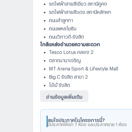
รถไฟฟ้าสายสีเขียว สถานีคูคต
รถไฟฟ้าสายสีแดง สถานีหลักหก
ถนนลำลูกกา
ถนนพหลโยธิน
ถนนวิภาวดี-รังสิต
ใกล้แหล่งอำนวยความสะดวก
Tesco Lotus คลอง 2
ตลาดนานาเจริญ
MT Arena Sport & Lifestyle Mall
Big C รังสิต สาขา 2
โบ๊เบ๊ รังสิต
Future Park รังสิต
อ่านข้อมูลเพิ่มเติม
Zpell
Zeer รังสิต
Major รังสิต
สนใจประกาศในโครงการนี้?
มีประกาศให้เช่า 7 ห้อง และประกาศขาย 1 ห้อง
รร.ฤทธิยะวรรณาลัย 2