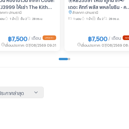
 ให้เช่า The Kith
เดอะ คิทท์ พลัส พหลโยธิน - คู
ลูกกา ปทุมธานี
ลำลูกกา ปทุมธานี
s Phaholyothin - Khukot
เฟส 2 👉แอดไลน์ @714txlxc
นอน
1 น้ำ
ชั้น 2
28 ตร.ม.
1 นอน
1 น้ำ
ชั้น 2
28 ตร.ม.
se 2 ✅ Add Line
มี @ ด้วย) แอดมินตอบไว
condo (มี@ข้างหน้าด้วยนะ
฿7,500
฿7,500
/ เดือน
/ เดือน
UPDATE !
NEW
เลื่อนประกาศ
:
07/08/2569 09:31
เลื่อนประกาศ
:
07/08/2569 08:
นประกาศล่าสุด