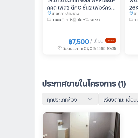
คูคต เฟส2 ตึกC ชั้น2 เฟอร์ครบ
26KJ3999
ลำลูกกา ปทุมธานี
ลำ
พร้อมเครื่องซักผ้า
Plu
1 นอน
1 น้ำ
ชั้น 2
28 ตร.ม.
1 
Pha
@kj
คะ)
฿7,500
/ เดือน
NEW !
เลื่อนประกาศ
:
07/08/2569 10:35
ประกาศขายในโครงการ
(1)
ทุกประเภทห้อง
เรียงตาม
:
เลื่อ