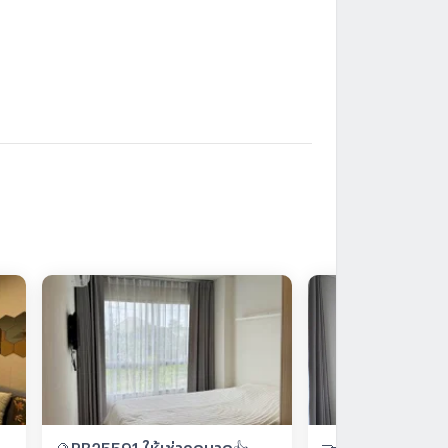
🔮RB25591 ให้เช่าถูกมาก👍
🤝🏻RB25591 ให้เ