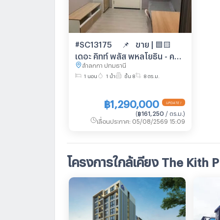
#SC13175 📌 ขาย | 🟦🟨
เดอะ คิทท์ พลัส พหลโยธิน - คูคต
ลำลูกกา ปทุมธานี
เฟส 2​🟥🟩💬 𝑪𝒐𝒏𝒕𝒂𝒄𝒕 𝑳𝑰𝑵𝑬:
1 นอน
1 น้ำ
ชั้น 8
8 ตร.ม.
@𝒔𝒆𝒄𝒓𝒆𝒕𝒑𝒓𝒐𝒑𝒆𝒓𝒕𝒚 🔥✨
฿1,290,000
UPDATE !
(
฿161,250
/ ตร.ม.
)
เลื่อนประกาศ
:
05/08/2569 15:09
โครงการใกล้เคียง The Kith 