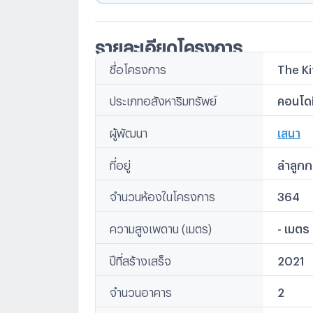
รร.โชคชัยรังสิต
ม.ธรรมศาสตร์
รายละเอียดโครงการ
รพ.บี แคร์
รพ.สินแพทย์ ลำลูกกา
ชื่อโครงการ
The Ki
รพ.บางประกอก – รังสิต 2
ประเภทอสังหาริมทรัพย์
คอนโดม
เสนา
ผู้พัฒนา
ที่อยู่
ลำลูกก
จำนวนห้องในโครงการ
364
ความสูงเพดาน (เมตร)
- เมตร
ปีที่สร้างเสร็จ
2021
จำนวนอาคาร
2