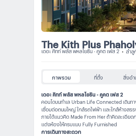
The Kith Plus Phahol
เดอะ คิทท์ พลัส พหลโยธิน - คูคต เฟส 2
•
ลำลู
ภาพรวม
ที่ตั้ง
สิ่งอ
เดอะ คิทท์ พลัส พหลโยธิน - คูคต เฟส 2
คอนโดบนทำเล Urban Life Connected เดินทา
เชื่อมต่อถนนใหญ่ ใกล้รถไฟฟ้า และใกล้ห้างสร
ภายใต้แนวคิด Made From Her ถ้าคิดละเอียดกว
แต่งห้องให้ครบแบบ Fully Furnished
การเดินทางสะดวก