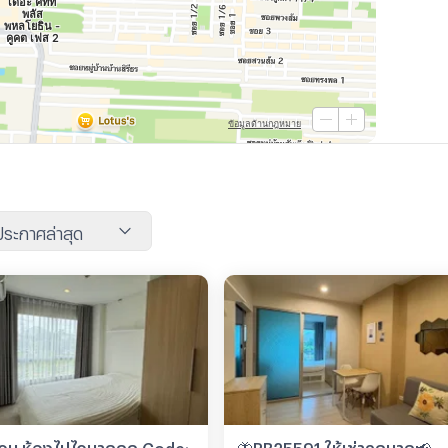
นประกาศล่าสุด
่วน ห้องไปไวมากกก Code:
🦋RB25591 ให้เช่าถูกมาก📢