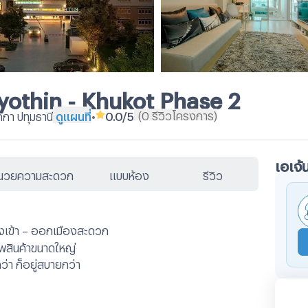
yothin - Khukot Phase 2
(
0
รีวิวโครงการ
)
กกา ปทุมธานี
ดูแผนที่
•
0.0
/5
เอเจ้
ำนวยความสะดวก
แบบห้อง
รีวิว
งเข้า – ออกเมืองสะดวก
รพสินค้าขนาดใหญ่
่า ก็อยู่สบายกว่า