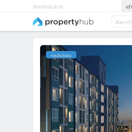
Renthub.in.th
เช่า
ค้นหา ท
คอนโดมิเนียม