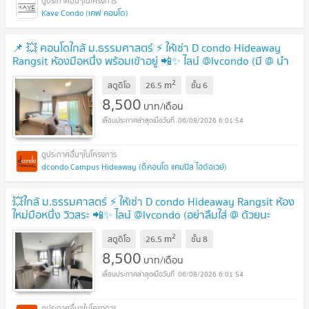
Kave Condo (เคฟ คอนโด)
📌 💥 คอนโดใกล้ ม.ธรรมศาสตร์ ⚡️ ให้เช่า D condo Hideaway
Rangsit ห้องมือหนึ่ง พร้อมเข้าอยู่ 📲✨ ไลน์ @lvcondo (มี @ นำ
หน้า)
2
m
สตูดิโอ
26.5
ชั้น
6
8,500
บาท/เดือน
06/08/2026 6:01:54
dcondo Campus Hideaway (ดีคอนโด แคมปัส ไฮด์อเวย์)
💥ใกล้ ม.ธรรมศาสตร์ ⚡️ ให้เช่า D condo Hideaway Rangsit ห้อง
ใหม่มือหนึ่ง วิวสระ 📲✨ ไลน์ @lvcondo (อย่าลืมใส่ @ ด้วยนะ
ครับ)
2
m
สตูดิโอ
26.5
ชั้น
8
8,500
บาท/เดือน
06/08/2026 6:01:54