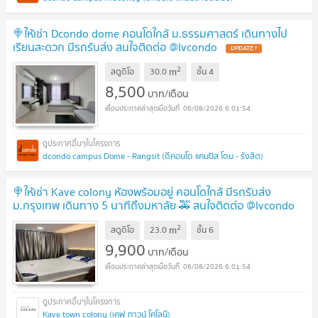
🍭ให้เช่า Dcondo dome คอนโดใกล้ ม.ธรรมศาสตร์ เดินทางไป
เรียนสะดวก มีรถรับส่ง สนใจติดต่อ @lvcondo
2
m
สตูดิโอ
30.0
ชั้น
4
8,500
บาท/เดือน
06/08/2026 6:01:54
dcondo campus Dome - Rangsit (ดีคอนโด แคมปัส โดม - รังสิต)
🍭ให้เช่า Kave colony ห้องพร้อมอยู่ คอนโดใกล้ มีรถรับส่ง
ม.กรุงเทพ เดินทาง 5 นาทีถึงมหาลัย 🚕 สนใจติดต่อ @lvcondo
2
m
สตูดิโอ
23.0
ชั้น
6
9,900
บาท/เดือน
06/08/2026 6:01:54
Kave town colony (เคฟ ทาวน์ โคโลนี)