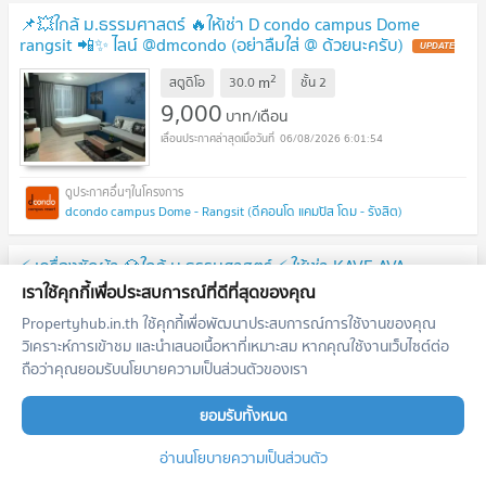
📌💥ใกล้ ม.ธรรมศาสตร์ 🔥ให้เช่า D condo campus Dome
rangsit 📲✨ ไลน์ @dmcondo (อย่าลืมใส่ @ ด้วยนะครับ)
2
m
สตูดิโอ
30.0
ชั้น
2
9,000
บาท/เดือน
06/08/2026 6:01:54
dcondo campus Dome - Rangsit (ดีคอนโด แคมปัส โดม - รังสิต)
⚡️ เครื่องซักผ้า 💎ใกล้ ม.ธรรมศาสตร์ ⚡️ ให้เช่า KAVE AVA
โครงการใหม่สุดปัง ! ห้องใหม่เข้าอยู่ก่อนใคร 📲✨ ไลน์ @lvcondo
เราใช้คุกกี้เพื่อประสบการณ์ที่ดีที่สุดของคุณ
(อย่าลืมใส่ @ ด้วยนะครับ)
2
Propertyhub.in.th ใช้คุกกี้เพื่อพัฒนาประสบการณ์การใช้งานของคุณ
m
สตูดิโอ
24.0
ชั้น
2
วิเคราะห์การเข้าชม และนำเสนอเนื้อหาที่เหมาะสม หากคุณใช้งานเว็บไซต์ต่อ
9,000
บาท/เดือน
ถือว่าคุณยอมรับนโยบายความเป็นส่วนตัวของเรา
06/08/2026 6:01:54
ยอมรับทั้งหมด
Kave Ava (เคฟ เอวา)
อ่านนโยบายความเป็นส่วนตัว