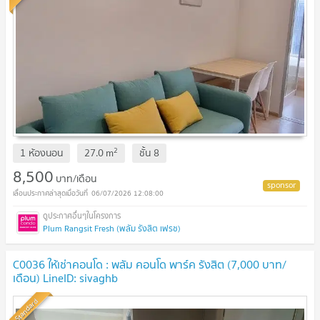
2
1 ห้องนอน
27.0
m
ชั้น
8
8,500
บาท/เดือน
06/07/2026 12:08:00
Plum Rangsit Fresh (พลัม รังสิต เฟรช)
C0036 ให้เช่าคอนโด : พลัม คอนโด พาร์ค รังสิต (7,000 บาท/
เดือน) LineID: sivaghb
Standard