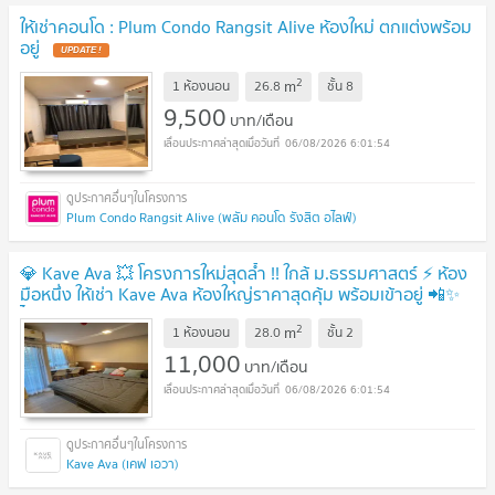
ให้เช่าคอนโด : Plum Condo Rangsit Alive ห้องใหม่ ตกแต่งพร้อม
อยู่
2
m
1 ห้องนอน
26.8
ชั้น
8
9,500
บาท/เดือน
06/08/2026 6:01:54
Plum Condo Rangsit Alive (พลัม คอนโด รังสิต อไลฟ์)
💎 Kave Ava 💥 โครงการใหม่สุดล้ำ !! ใกล้ ม.ธรรมศาสตร์ ⚡️ ห้อง
มือหนึ่ง ให้เช่า Kave Ava ห้องใหญ่ราคาสุดคุ้ม พร้อมเข้าอยู่ 📲✨
ไลน์ @lvcondo (มี@นำหน้า)
2
m
1 ห้องนอน
28.0
ชั้น
2
11,000
บาท/เดือน
06/08/2026 6:01:54
Kave Ava (เคฟ เอวา)