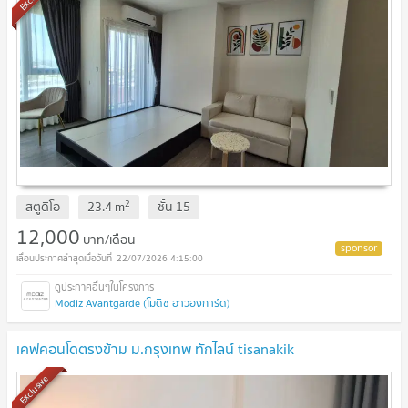
2
สตูดิโอ
23.4
m
ชั้น
15
12,000
บาท/เดือน
22/07/2026 4:15:00
Modiz Avantgarde (โมดิซ อาวองการ์ด)
เคฟคอนโดตรงข้าม ม.กรุงเทพ ทักไลน์ tisanakik
Exclusive