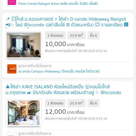
Plum Condo Rangsit Alive (พลัม คอนโด รังสิต อไลฟ์)
📌 💥ใกล้ ม.ธรรมศาสตร์ ⚡️ ให้เช่า D condo Hideaway Rangsit
📲✨ ไลน์ @lvcondo (อย่าลืมใส่ @ ด้วยนะครับ) 💥 รายละเอียด 🏢
ให้เช่า 📲✨ ไลน์ @lvcond
2
m
1 ห้องนอน
33.0
ชั้น
6
10,000
บาท/เดือน
06/08/2026 6:01:54
dcondo Campus Hideaway (ดีคอนโด แคมปัส ไฮด์อเวย์)
🎄ให้เช่า KAVE ISALAND ห้องใหม่มือหนึ่ง 🥇คอนโดใกล้
ม.กรุงเทพ 🚙 มีรถรับส่ง ห้องสวย พร้อมเข้าอยู่ ✨ @lvcondo
2
m
1 ห้องนอน
25.0
ชั้น
6
12,000
บาท/เดือน
06/08/2026 6:01:54