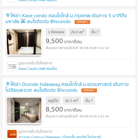
🍭ให้เช่า Kave condo คอนโดใกล้ ม.กรุงเทพ เดินทาง 5 นาทีถึง
มหาลัย 🚕 สนใจติดต่อ @lvcondo
2
m
1 ห้องนอน
26.0
ชั้น
7
9,500
บาท/เดือน
06/08/2026 6:01:54
Kave Condo (เคฟ คอนโด)
🍭ให้เช่า Dcondo hideaway คอนโดใกล้ ม.ธรรมศาสตร์ เดินทาง
ไปเรียนสะดวก สนใจติดต่อ @lvcondo
2
m
สตูดิโอ
26.5
ชั้น
7
8,500
บาท/เดือน
06/08/2026 6:01:54
dcondo Campus Hideaway (ดีคอนโด แคมปัส ไฮด์อเวย์)