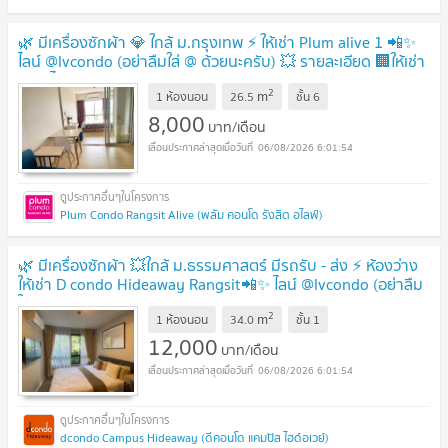
🌿 มีเครื่องซักผ้า 💎 ใกล้ ม.กรุงเทพ ⚡️ ให้เช่า Plum alive 1 📲✨
ไลน์ @lvcondo (อย่าลืมใส่ @ ด้วยนะครับ) 💥 รายละเอียด 🏢ให้เช่า
📲✨ ไลน์ @lvcondo
2
m
1 ห้องนอน
26.5
ชั้น
6
8,000
บาท/เดือน
06/08/2026 6:01:54
Plum Condo Rangsit Alive (พลัม คอนโด รังสิต อไลฟ์)
🌿 มีเครื่องซักผ้า 💥ใกล้ ม.ธรรมศาสตร์ มีรถรับ - ส่ง ⚡️ ห้องว่าง
ให้เช่า D condo Hideaway Rangsit📲✨ ไลน์ @lvcondo (อย่าลืม
ใส่ @ ด้วยนะครับ)
2
m
1 ห้องนอน
34.0
ชั้น
1
12,000
บาท/เดือน
06/08/2026 6:01:54
dcondo Campus Hideaway (ดีคอนโด แคมปัส ไฮด์อเวย์)