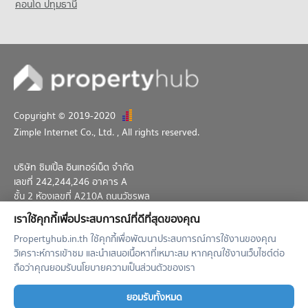
คอนโด ปทุมธานี
คอนโด อนุสรณ์สถานแห่งชาติ
36 โครงการ
คอนโดให้เช่า อนุสรณ์สถานแห่งชาติ
มีคอนโดให้เช่า 135 ประกาศ
ขายคอนโด อนุสรณ์สถานแห่งชาติ
มีคอนโดขาย 76 ประกาศ
Copyright © 2019-2020
Zimple Internet Co., Ltd.
, All rights reserved.
บริษัท ซิมเปิ้ล อินเทอร์เน็ต จำกัด
เลขที่ 242,244,246 อาคาร A
ชั้น 2 ห้องเลขที่ A210A ถนนวัชรพล
แขวงท่าแร้ง เขตบางเขน กทม. 10230
เราใช้คุกกี้เพื่อประสบการณ์ที่ดีที่สุดของคุณ
02-026-3049
support@propertyhub.in.th
Propertyhub.in.th ใช้คุกกี้เพื่อพัฒนาประสบการณ์การใช้งานของคุณ
วิเคราะห์การเข้าชม และนำเสนอเนื้อหาที่เหมาะสม หากคุณใช้งานเว็บไซต์ต่อ
Term of Service
Privacy Policy
Contact
ถือว่าคุณยอมรับนโยบายความเป็นส่วนตัวของเรา
Verified by
ยอมรับทั้งหมด