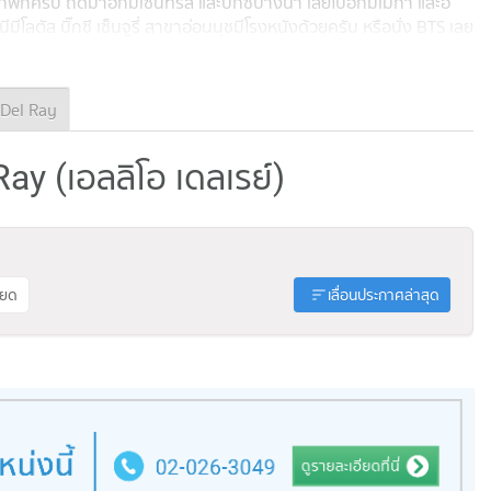
พักครับ ถัดมาอีกมีเซ็นทรัล และบิ๊กซีบางนา เลยไปอีกมีเมกา และอิ
โลตัส บิ๊กซี เซ็นจูรี่ สาขาอ่อนนุชมีโรงหนังด้วยครับ หรือนั่ง BTS เลย
ยดี
สิ่งอำนวยความสะดวก
Facility ของโครงการจัดมาให้เยอะตาม
ม้จะผ่านมา 4 ปีแล้วก็ยังคงสภาพได้ดี ส่วนกลางหลักๆของโครงการ
 30 ม. ลึก 1.2 ม. แบ่งสระเด็ก รอบๆสระจัดตกแต่งเป็นสวนหย่อม พร้อม
Del Ray
ฟิตเนส ตรงอาคาร H จะมีพื้นที่นั่งพักผ่อน นั่งทำงาน มีห้องที่เป็นส่วน
ิฟต์โดยสารมีให้อาคารละ 2 ตัว ที่จอดรถจอดได้ที่ชั้น 1 จอดได้ 544
Ray (เอลลิโอ เดลเรย์)
. มี CCTV และผ่านเข้าออกด้วยระบบ Key Card Access
สถานที่สำคัญ
ียด
เลื่อนประกาศล่าสุด