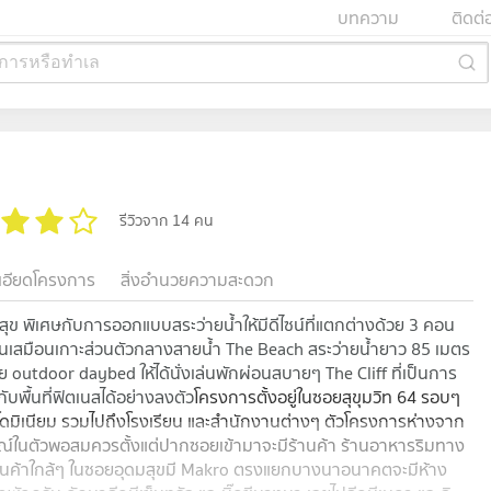
บทความ
ติดต่
การหรือทำเล
รีวิวจาก 14 คน
เอียดโครงการ
สิ่งอำนวยความสะดวก
ุข พิเศษกับการออกแบบสระว่ายน้ำให้มีดีไซน์ที่แตกต่างด้วย 3 คอน
่งเล่นเสมือนเกาะส่วนตัวกลางสายน้ำ The Beach สระว่ายน้ำยาว 85 เมตร
tdoor daybed ให้ได้นั่งเล่นพักผ่อนสบายๆ The Cliff ที่เป็นการ
พื้นที่ฟิตเนสได้อย่างลงตัว
โครงการตั้งอยู่ในซอยสุขุมวิท 64 รอบๆ
อนโดมิเนียม รวมไปถึงโรงเรียน และสำนักงานต่างๆ ตัวโครงการห่างจาก
์ในตัวพอสมควรตั้งแต่ปากซอยเข้ามาจะมีร้านค้า ร้านอาหารริมทาง
ินค้าใกล้ๆ ในซอยอุดมสุขมี Makro ตรงแยกบางนาอนาคตจะมีห้าง