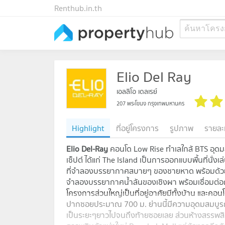
Renthub.in.th
ค้นหาโครง
Elio Del Ray
เอลลิโอ เดลเรย์
207 พระโขนง กรุงเทพมหานคร
Highlight
ที่อยู่โครงการ
รูปภาพ
รายละ
Elio Del-Ray
คอนโด Low Rise ทำเลใกล้ BTS อุดมส
เซ็ปต์ ได้แก่ The Island เป็นการออกแบบพื้นที่นั
ที่จำลองบรรยากาศสบายๆ ของชายหาด พร้อมด้วย ou
จำลองบรรยากาศน้ำล้นของเชิงผา พร้อมเชื่อมต่อกับ
โครงการส่วนใหญ่เป็นที่อยู่อาศัยมีทั้งบ้าน และค
ปากซอยประมาณ 700 ม. ย่านนี้มีความอุดมสมบูรณ
เป็นระยะๆยาวไปจนถึงท้ายซอยเลย ส่วนห้างสรรพส