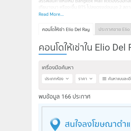
สรรพสินค้าแห่งใหม่ Bangkok Mall แต่ต้องรออีกสัก
เกียบางนา หรือจะขึ้น BTS ไปลงตรงอ่อนนุช 2 สถานีมี
ไปเอกมัย ทองหล่อ พร้อมพงษ์ อโศก สยามเลยก็ง่า
Read More...
จำนวนยูนิตพักอาศัย ออกแบบมาได้สวยน่าใช้งาน แ
อยู่ที่ชั้น 1 มีสระว่ายน้ำขนาดยาว 85 ม. และ ยาว
คอนโดให้เช่า Elio Del Ray
ประกาศขาย Elio 
พื้นที่นั่งพักผ่อน มีที่นั่งแบบ Suken seat มีอาคาร
เตรียมอาหาร ห้องโต๊ะพลู Lobby จะมีแยกทุกอาคาร ล
คอนโดให้เช่าใน Elio Del 
คัน ไม่รวมซ้อนคัน ระบบรักษาความปลอดภัยมีรปภ
ใกล้เคียง
BTS ปุณณวิถี : 700 ม.
เครื่องมือค้นหา
BTS อุดมสุข : 700 ม.
รร.พิพัฒนา : 550 ม.
ประเภทห้อง
ราคา
ค้นหาแบบละเอ
จุดขึ้นทางด่วน ด่านสุขุมวิท 62 : 2.7 กม.
Max valu : 0 ม.
True Coffee : 0 ม.
พบข้อมูล 166 ประกาศ
7-11 : 280 ม.
ปิยรมย์เพลส : 1 กม.
Bangkok Mall : 2.4 กม.
The Phyll : 2.5 กม.
โลตัสอ่อนนุช : 2.7 กม.