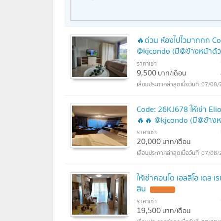
Century the movie plaza อ่อนนุช : 3.6 กม
Big C Extra อ่อนนุช : 3.9 กม.
ตลาดอ่อนนุช : 3.9 กม.
People Park : 4.3 กม.
🔥ด่วน ห้องไปไวมากกก Co
Habito mall : 4.4 กม.
@kjcondo (มี@ข้างหน้าด้
ไบเทค บางนา : 4.6 กม.
ราคาเช่า
Gateway เอกมัย : 5 กม.
9,500
บาท/เดือน
Central บางนา : 5.1 กม.
07/08/
Big C บางนา : 5.2 กม.
เมเจอร์เอกมัย : 5.3 กม.
Code: 26KJ678 ให้เช่า El
ซีคอนสแควร์ : 6.4 กม.
🔥🔥 @kjcondo (มี@ข้างห
พาราไดซ์ พาร์ค : 6.6 กม.
ราคาเช่า
HaHa mall : 7 กม.
20,000
บาท/เดือน
Emquartier : 7.3 กม.
07/08/
Emporium : 7.3 กม.
Rain Hill : 7.8 กม.
ให้เช่าคอนโด เอลลิโอ เดล 
ตลาดนัดรถไฟ : 9.5 กม.
สิน
ร.พ.กล้วยน้ำไท : 5 กม.
ร.พ.สุขุมวิท : 5 กม.
ราคาเช่า
19,500
รพ.ไทยนครินทร์ : 5.7 กม.
บาท/เดือน