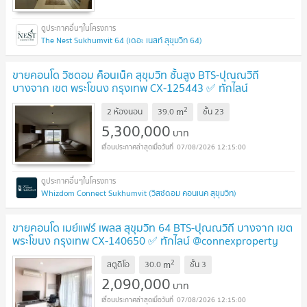
The Nest Sukhumvit 64 (เดอะ เนสท์ สุขุมวิท 64)
ขายคอนโด วิซดอม ค็อนเน็ค สุขุมวิท ชั้นสูง BTS-ปุณณวิถี
บางจาก เขต พระโขนง กรุงเทพ CX-125443 ✅ ทักไลน์
@connexproperty ตอบทันที ทีมงานมืออาชีพ ✅
UPDATE !
2
m
2 ห้องนอน
39.0
ชั้น
23
5,300,000
บาท
07/08/2026 12:15:00
Whizdom Connect Sukhumvit (วิสซ์ดอม คอนเนค สุขุมวิท)
ขายคอนโด เมย์แฟร์ เพลส สุขุมวิท 64 BTS-ปุณณวิถี บางจาก เขต
พระโขนง กรุงเทพ CX-140650 ✅ ทักไลน์ @connexproperty
ตอบทันที ทีมงานมืออาชีพ ✅
UPDATE !
2
m
สตูดิโอ
30.0
ชั้น
3
2,090,000
บาท
07/08/2026 12:15:00