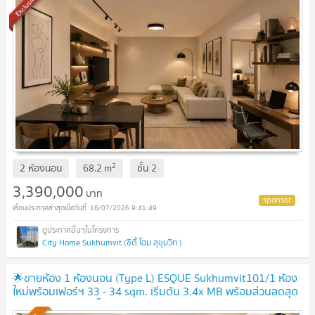
Exclusive
2
2 ห้องนอน
68.2
m
ชั้น
2
3,390,000
บาท
16/07/2026 9:41:49
City Home Sukhumvit (ซิตี้ โฮม สุขุมวิท )
🌟ขายห้อง 1 ห้องนอน (Type L) ESQUE Sukhumvit101/1 ห้อง
ใหม่พร้อมเฟอร์ฯ 33 - 34 sqm. เริ่มต้น 3.4x MB พร้อมส่วนลดสุด
พิเศษ เดินทางง่าย ใกล้BTS