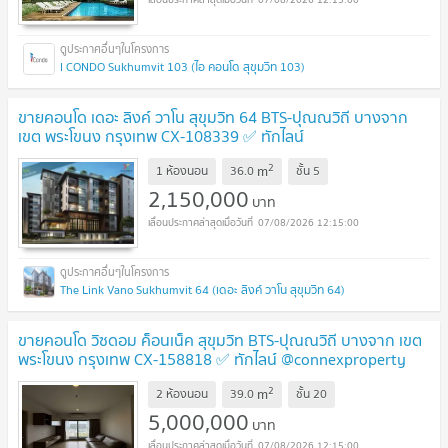
I CONDO Sukhumvit 103 (ไอ คอนโด สุขุมวิท 103)
ขายคอนโด เดอะ ลิงค์ วาโน สุขุมวิท 64 BTS-ปุณณวิถี บางจาก
เขต พระโขนง กรุงเทพ CX-108339 ✅ ทักไลน์
@connexproperty ตอบทันที ทีมงานมืออาชีพ ✅
UPDATE !
2
m
1 ห้องนอน
36.0
ชั้น
5
2,150,000
บาท
07/08/2026 12:15:00
The Link Vano Sukhumvit 64 (เดอะ ลิงค์ วาโน สุขุมวิท 64)
ขายคอนโด วิซดอม ค็อนเน็ค สุขุมวิท BTS-ปุณณวิถี บางจาก เขต
พระโขนง กรุงเทพ CX-158818 ✅ ทักไลน์ @connexproperty
ตอบทันที ทีมงานมืออาชีพ ✅
UPDATE !
2
m
2 ห้องนอน
39.0
ชั้น
20
5,000,000
บาท
07/08/2026 12:15:00