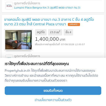
Lumpini Place Bangna Km.3 (ลุมพินี เพลส บางนา กม.3)
ขายคอนโด ลุมพินี เพลส บางนา กม.3 อาคาร C ชั้น 4 สตูดิโอ
ขนาด 23 ตรม ใกล้ Central Plaza บางนา
UPDATE !
2
m
สตูดิโอ
23.0
ชั้น
4
1,400,000
บาท
07/08/2026 12:00:57
Lumpini Place Bangna Km.3 (ลุมพินี เพลส บางนา กม.3)
เราใช้คุกกี้เพื่อประสบการณ์ที่ดีที่สุดของคุณ
Propertyhub.in.th ใช้คุกกี้เพื่อพัฒนาประสบการณ์การใช้งานของคุณ
ขายคอนโด เอลลิโอ เดล เรย์ อาคาร 1 ชั้น 3 สตูดิโอ ขนาด 24 ตรม
วิเคราะห์การเข้าชม และนำเสนอเนื้อหาที่เหมาะสม หากคุณใช้งานเว็บไซต์ต่อ
ใกล้ โรงเรียนพูนสิน
UPDATE !
ถือว่าคุณยอมรับนโยบายความเป็นส่วนตัวของเรา
2
m
สตูดิโอ
24.0
ชั้น
3
1,450,000
ยอมรับทั้งหมด
บาท
07/08/2026 12:00:57
อ่านนโยบายความเป็นส่วนตัว