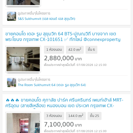
S&S Sukhumvit (เอส แอนด์ เอส สุขุมวิท)
ขายคอนโด เดอะ รูม สุขุมวิท 64 BTS-ปุณณวิถี บางจาก เขต
พระโขนง กรุงเทพ CX-101651 ✅ ทักไลน์ @connexproperty
ตอบทันที ทีมงานมืออาชีพ ✅
UPDATE !
2
m
1 ห้องนอน
42.0
ชั้น
6
2,880,000
บาท
07/08/2026 12:15:00
The Room Sukhumvit 64 (เดอะ รูม สุขุมวิท 64)
🔥🔥🔥 ขายคอนโด ศุภาลัย ปาร์ค ศรีนครินทร์ เพนท์เฮ้าส์ MRT-
ศรีอุดม (สายสีเหลือง) หนองบอน เขต ประเวศ กรุงเทพ CX-
104848 ✅ ทักไลน์ @connexproperty ตอบทันที ทีมงานมือ
2
m
อาชีพ ✅ 🔥🔥🔥
3 ห้องนอน
144.0
ชั้น
25
UPDATE !
7,100,000
บาท
07/08/2026 12:15:00