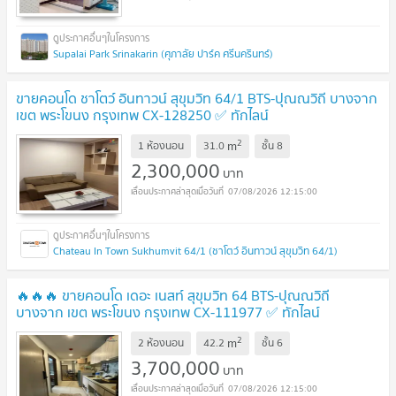
Supalai Park Srinakarin (ศุภาลัย ปาร์ค ศรีนครินทร์)
ขายคอนโด ชาโตว์ อินทาวน์ สุขุมวิท 64/1 BTS-ปุณณวิถี บางจาก
เขต พระโขนง กรุงเทพ CX-128250 ✅ ทักไลน์
@connexproperty ตอบทันที ทีมงานมืออาชีพ ✅
UPDATE !
2
m
1 ห้องนอน
31.0
ชั้น
8
2,300,000
บาท
07/08/2026 12:15:00
Chateau In Town Sukhumvit 64/1 (ชาโตว์ อินทาวน์ สุขุมวิท 64/1)
🔥🔥🔥 ขายคอนโด เดอะ เนสท์ สุขุมวิท 64 BTS-ปุณณวิถี
บางจาก เขต พระโขนง กรุงเทพ CX-111977 ✅ ทักไลน์
@connexproperty ตอบทันที ทีมงานมืออาชีพ ✅ 🔥🔥🔥
UPDATE
2
m
2 ห้องนอน
42.2
ชั้น
6
!
3,700,000
บาท
07/08/2026 12:15:00