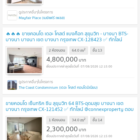
Mayfair Place (เมย์แฟร์ เพลส)
🔥🔥🔥 ขายคอนโด เดอะ โคสต์ แบงค็อก สุขุมวิท - บางนา BTS-
บางนา บางนา เขต บางนา กรุงเทพ CX-128423 ✅ ทักไลน์
@connexproperty ตอบทันที ทีมงานมืออาชีพ ✅ 🔥🔥🔥
UPDATE
2
m
2 ห้องนอน
64.0
ชั้น
13
!
4,800,000
บาท
07/08/2026 12:15:00
The Coast Condominium (เดอะ โคสต์ คอนโดมิเนียม)
ขายคอนโด เซ็นทริค ซีน สุขุมวิท 64 BTS-อุดมสุข บางนา เขต
บางนา กรุงเทพ CX-121452 ✅ ทักไลน์ @connexproperty ตอบ
ทันที ทีมงานมืออาชีพ ✅
UPDATE !
2
m
1 ห้องนอน
34.0
ชั้น
14
2,300,000
บาท
07/08/2026 12:15:00