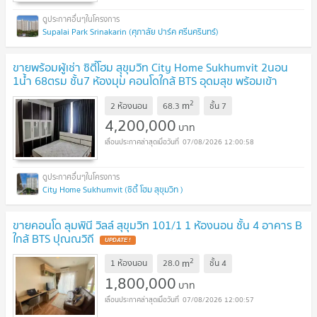
Supalai Park Srinakarin (ศุภาลัย ปาร์ค ศรีนครินทร์)
ขายพร้อมผู้เช่า ซิตี้โฮม สุุขุมวิท City Home Sukhumvit 2นอน
1น้ำ 68ตรม ชั้น7 ห้องมุม คอนโดใกล้ BTS อุดมสุข พร้อมเข้า
อยู่
UPDATE !
2
m
2 ห้องนอน
68.3
ชั้น
7
4,200,000
บาท
07/08/2026 12:00:58
City Home Sukhumvit (ซิตี้ โฮม สุขุมวิท )
ขายคอนโด ลุมพินี วิลล์ สุขุมวิท 101/1 1 ห้องนอน ชั้น 4 อาคาร B
ใกล้ BTS ปุณณวิถี
UPDATE !
2
m
1 ห้องนอน
28.0
ชั้น
4
1,800,000
บาท
07/08/2026 12:00:57