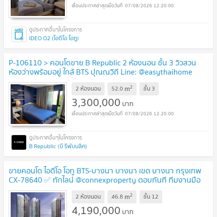
07/08/2026 12:20:00
IDEO O2 (ไอดีโอ โอทู)
P-106110 > คอนโดขาย B Republic 2 ห้องนอน ชั้น 3 วิวสวน
ห้องว่างพร้อมอยู่ ใกล้ BTS ปุณณวิถี Line: @easythaihome
085-592-2897
UPDATE !
2
m
2 ห้องนอน
52.0
ชั้น
3
3,300,000
บาท
07/08/2026 12:20:00
B Republic (บี รีพับบลิค)
ขายคอนโด ไอดีโอ โอทู BTS-บางนา บางนา เขต บางนา กรุงเทพ
CX-78640 ✅ ทักไลน์ @connexproperty ตอบทันที ทีมงานมือ
อาชีพ ✅
UPDATE !
2
m
2 ห้องนอน
46.8
ชั้น
12
4,190,000
บาท