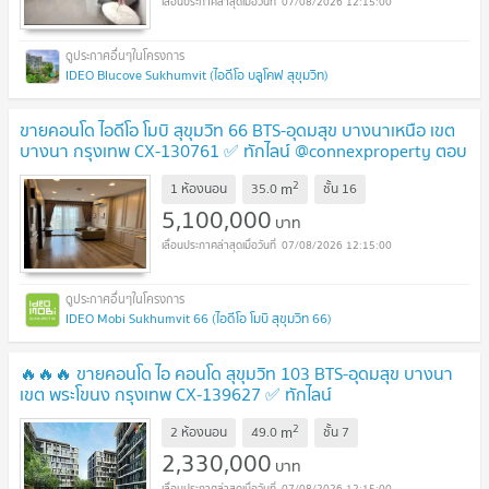
07/08/2026 12:15:00
IDEO Blucove Sukhumvit (ไอดีโอ บลูโคฟ สุขุมวิท)
ขายคอนโด ไอดีโอ โมบิ สุขุมวิท 66 BTS-อุดมสุข บางนาเหนือ เขต
บางนา กรุงเทพ CX-130761 ✅ ทักไลน์ @connexproperty ตอบ
ทันที ทีมงานมืออาชีพ ✅
UPDATE !
2
m
1 ห้องนอน
35.0
ชั้น
16
5,100,000
บาท
07/08/2026 12:15:00
IDEO Mobi Sukhumvit 66 (ไอดีโอ โมบิ สุขุมวิท 66)
🔥🔥🔥 ขายคอนโด ไอ คอนโด สุขุมวิท 103 BTS-อุดมสุข บางนา
เขต พระโขนง กรุงเทพ CX-139627 ✅ ทักไลน์
@connexproperty ตอบทันที ทีมงานมืออาชีพ ✅ 🔥🔥🔥
UPDATE
2
m
2 ห้องนอน
49.0
ชั้น
7
!
2,330,000
บาท
07/08/2026 12:15:00