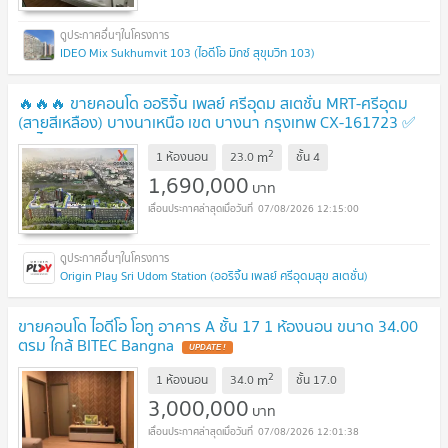
IDEO Mix Sukhumvit 103 (ไอดีโอ มิกซ์ สุขุมวิท 103)
🔥🔥🔥 ขายคอนโด ออริจิ้น เพลย์ ศรีอุดม สเตชั่น MRT-ศรีอุดม
(สายสีเหลือง) บางนาเหนือ เขต บางนา กรุงเทพ CX-161723 ✅
ทักไลน์ @connexproperty ตอบทันที ทีมงานมืออาชีพ ✅ 🔥🔥🔥
2
m
1 ห้องนอน
23.0
ชั้น
4
UPDATE !
1,690,000
บาท
07/08/2026 12:15:00
Origin Play Sri Udom Station (ออริจิ้น เพลย์ ศรีอุดมสุข สเตชั่น)
ขายคอนโด ไอดีโอ โอทู อาคาร A ชั้น 17 1 ห้องนอน ขนาด 34.00
ตรม ใกล้ BITEC Bangna
UPDATE !
2
m
1 ห้องนอน
34.0
ชั้น
17.0
3,000,000
บาท
07/08/2026 12:01:38