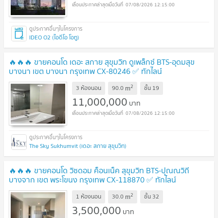
07/08/2026 12:15:00
IDEO O2 (ไอดีโอ โอทู)
🔥🔥🔥 ขายคอนโด เดอะ สกาย สุขุมวิท ดูเพล็กซ์ BTS-อุดมสุข
บางนา เขต บางนา กรุงเทพ CX-80246 ✅ ทักไลน์
@connexproperty ตอบทันที ทีมงานมืออาชีพ ✅ 🔥🔥🔥
UPDATE
2
m
3 ห้องนอน
90.0
ชั้น
19
!
11,000,000
บาท
07/08/2026 12:15:00
The Sky Sukhumvit (เดอะ สกาย สุขุมวิท)
🔥🔥🔥 ขายคอนโด วิซดอม ค็อนเน็ค สุขุมวิท BTS-ปุณณวิถี
บางจาก เขต พระโขนง กรุงเทพ CX-118870 ✅ ทักไลน์
@connexproperty ตอบทันที ทีมงานมืออาชีพ ✅ 🔥🔥🔥
UPDATE
2
m
1 ห้องนอน
30.0
ชั้น
32
!
3,500,000
บาท