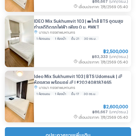
฿
86,667
(
บาท/ตร.ม.
)
เลื่อนประกาศ
:
7/8/2569
05:40
IDEO Mix Sukhumvit 103 | 🚝ใกล้ BTS อุดมสุข
ทำเลดีติดรถไฟฟ้า เพียง 0 ม. #MKT
บางนา กรุงเทพมหานคร
1 ห้องนอน
1 ห้องน้ำ
ชั้น 21
30
ตร.ม.
฿
2,500,000
฿
83,333
(
บาท/ตร.ม.
)
เลื่อนประกาศ
:
7/8/2569
05:40
Ideo Mix Sukhumvit 103 | BTS Udomsuk | 🌈
ห้องสวย พร้อมอยู่ 🌈 | #202408187465
บางนา กรุงเทพมหานคร
1 ห้องนอน
1 ห้องน้ำ
ชั้น 17
30
ตร.ม.
฿
2,600,000
฿
86,667
(
บาท/ตร.ม.
)
เลื่อนประกาศ
:
7/8/2569
05:40
ดูประกาศขายเพิ่มเติม