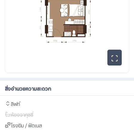
สิ่งอำนวยความสะดวก
ลิฟท์
ห้องจากุซซี่
โรงยิม / ฟิตเนส