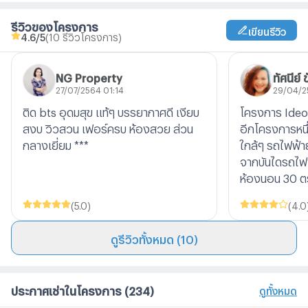
รีวิวของโครงการ
เขียนรีวิว
4.6
/5
(10 รีวิวโครงการ)
NG Property
ทัศนีย์ 
27/07/2564 01:14
29/04/2
ติด bts อุดมสุข แท้ๆ บรรยากาศดี เงียบ
โครงการ Ideo
สงบ วิวสวน เฟอร์ครบ ห้องสวย ส่วน
อีกโครงการหนึ
กลางเยี่ยม ***
ใกล้ๆ รถไฟฟ้ายั
จากบันไดรถไฟฟ
ห้องนอน 30 ตร
(
5.0
)
(
4.0
ดูรีวิวทั้งหมด (10)
ประกาศเช่าในโครงการ
(234)
ดูทั้งหมด