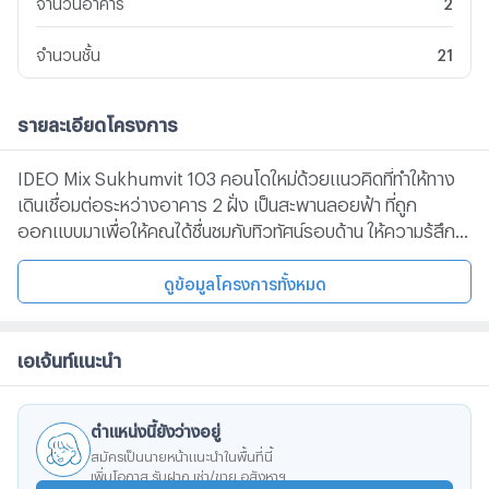
จำนวนอาคาร
2
จำนวนชั้น
21
รายละเอียดโครงการ
IDEO Mix Sukhumvit 103 คอนโดใหม่ด้วยแนวคิดที่ทำให้ทาง
เดินเชื่อมต่อระหว่างอาคาร 2 ฝั่ง เป็นสะพานลอยฟ้า ที่ถูก
ออกแบบมาเพื่อให้คุณได้ชื่นชมกับทิวทัศน์รอบด้าน ให้ความรู้สึก
อิสระไม่ต่างจากนกที่บินอยู่ข้างๆ ไอดีโอ มิกซ์ สุขุมวิท 103 จะย่น
ระยะเวลาของการเดินทางให้กลายเป็นความสุข ไม่ว่าจะไปช้อปปิ้ง
ดูข้อมูลโครงการทั้งหมด
ออกกำลังกาย ไปทำงาน หรือ hang out แค่ก้าวออกจากคอน
โดฯ ก็ก้าวขึ้น BTS ได้ทันที สถานที่สำคัญใกล้เคียง 1. ห้างสรรพ
เอเจ้นท์แนะนำ
สินค้าเซ็นทรัลบางนา2. ห้างสรรพสินค้าซีคอนสแควร์3. ห้าง
สรรพสินค้าพาราไดรส์4. ปิยรมณ์เพลส5. โรงพยาบาล
กล้วยน้ำไท 26. วิทยาลัยพาณิชยการบางนา7. อรรถวิทย์พณิฃ
ตำแหน่งนี้ยังว่างอยู่
ยการ8. มหาวิทยาลัยเซาธ์อิสบางกอก
สมัครเป็นนายหน้าแนะนำในพื้นที่นี้
เพิ่มโอกาส รับฝาก เช่า/ขาย อสังหาฯ