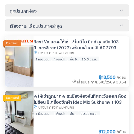
ทุกประเภทห้อง
เรียงตาม
:
เลื่อนประกาศล่าสุด
Best Value🔥ให้เช่า📍ไอดีโอ มิกซ์ สุขุมวิท 103
(Line:@rent2022) พร้อมเข้าอยู่🔖 A07793
บางนา กรุงเทพมหานคร
1 ห้องนอน
1 ห้องน้ำ
ชั้น 9
30.5 ตร.ม.
฿
13,500
/เดือน
เลื่อนประกาศ
:
5/8/2569
08:54
🔥ให้เช่าถูกมาก🔥 ระเบียงห้องหันทิศตะวันออก ห้อง
ไม่ร้อน มีเครื่องซักผ้า Ideo Mix Sukhumvit 103
บางนา กรุงเทพมหานคร
1 ห้องนอน
1 ห้องน้ำ
ชั้น -
30.33 ตร.ม.
฿
12,000
/เดือน