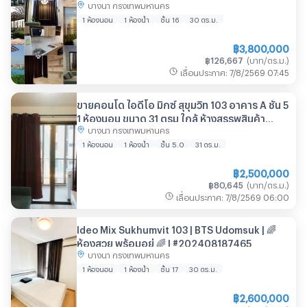
บางนา กรุงเทพมหานคร
1 ห้องนอน
1 ห้องน้ำ
ชั้น 16
30
ตร.ม.
฿
3,800,000
฿
126,667
(
บาท/ตร.ม.
)
เลื่อนประกาศ
:
7/8/2569
07:45
ขายคอนโด ไอดีโอ มิกซ์ สุขุมวิท 103 อาคาร A ชั้น 5
1 ห้องนอน ขนาด 31 ตรม ใกล้ ห้างสรรพสินค้า
บางนา กรุงเทพมหานคร
เซ็นทรัลบางนา
1 ห้องนอน
1 ห้องน้ำ
ชั้น 5.0
31
ตร.ม.
฿
2,500,000
฿
80,645
(
บาท/ตร.ม.
)
เลื่อนประกาศ
:
7/8/2569
06:00
Ideo Mix Sukhumvit 103 | BTS Udomsuk | 🌈
ห้องสวย พร้อมอยู่ 🌈 | #202408187465
บางนา กรุงเทพมหานคร
1 ห้องนอน
1 ห้องน้ำ
ชั้น 17
30
ตร.ม.
฿
2,600,000