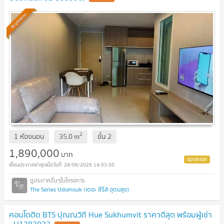
Premium
2
1 ห้องนอน
35.0
m
ชั้น
2
1,890,000
บาท
28/06/2026 14:03:00
The Series Udomsuk (เดอะ ซีรีส์ อุดมสุข)
คอนโดติด BTS ปุณณวิถี Hue Sukhumvit ราคาดีสุด พร้อมผู้เช่า
- U1383022