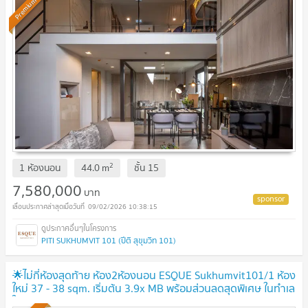
Premium
2
1 ห้องนอน
44.0
m
ชั้น
15
7,580,000
บาท
09/02/2026 10:38:15
PITI SUKHUMVIT 101 (ปีติ สุขุมวิท 101)
🌟ไม่กี่ห้องสุดท้าย ห้อง2ห้องนอน ESQUE Sukhumvit101/1 ห้อง
ใหม่ 37 - 38 sqm. เริ่มต้น 3.9x MB พร้อมส่วนลดสุดพิเศษ ในทำเล
ใกล้BTS