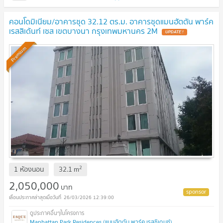
คอนโดมิเนียม/อาคารชุด 32.12 ตร.ม. อาคารชุดแมนฮัตตัน พาร์ค
เรสสิเด้นท์ เซส เขตบางนา กรุงเทพมหานคร 2M
Premium
2
1 ห้องนอน
32.1
m
2,050,000
บาท
26/03/2026 12:39:00
Manhattan Park Residences (แมนฮัตตัน พาร์ค เรสซิเดนซ์)