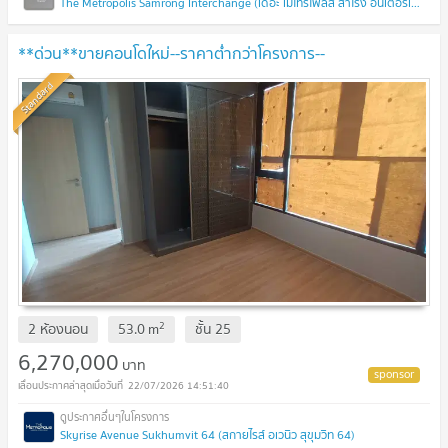
The Metropolis Samrong Interchange (เดอะ เมโทรโพลิส สำโรง อินเตอร์เชนจ์)
**ด่วน**ขายคอนโดใหม่--ราคาต่ำกว่าโครงการ--
Standard
2
2 ห้องนอน
53.0
m
ชั้น
25
6,270,000
บาท
22/07/2026 14:51:40
Skyrise Avenue Sukhumvit 64 (สกายไรส์ อเวนิว สุขุมวิท 64)