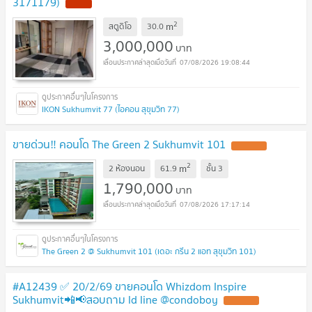
3171179)
2
m
สตูดิโอ
30.0
3,000,000
บาท
07/08/2026 19:08:44
IKON Sukhumvit 77 (ไอคอน สุขุมวิท 77)
ขายด่วน‼ คอนโด The Green 2 Sukhumvit 101
2
m
2 ห้องนอน
61.9
ชั้น
3
1,790,000
บาท
07/08/2026 17:17:14
The Green 2 @ Sukhumvit 101 (เดอะ กรีน 2 แอท สุขุมวิท 101)
#A12439 ✅ 20/2/69 ขายคอนโด Whizdom Inspire
Sukhumvit📲📢สอบถาม ld line @condoboy