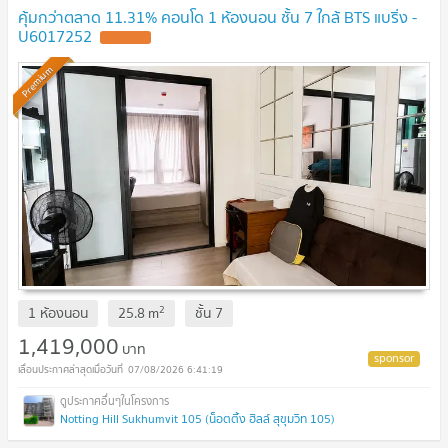
คุ้มกว่าตลาด 11.31% คอนโด 1 ห้องนอน ชั้น 7 ใกล้ BTS แบริ่ง -
U6017252
Premium
2
1 ห้องนอน
25.8
m
ชั้น
7
1,419,000
บาท
07/08/2026 6:41:19
Notting Hill Sukhumvit 105 (น็อตติ้ง ฮิลล์ สุขุมวิท 105)