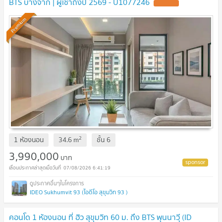
BTS บางจาก | ผู้เช่าถึงปี 2569 - U1077246
Premium
2
1 ห้องนอน
34.6
m
ชั้น
6
3,990,000
บาท
07/08/2026 6:41:19
IDEO Sukhumvit 93 (ไอดีโอ สุขุมวิท 93 )
คอนโด 1 ห้องนอน ที่ ฮิว สุขุมวิท 60 ม. ถึง BTS พุนนาวุี (ID