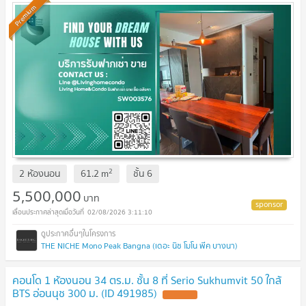
Premium
2
2 ห้องนอน
61.2
m
ชั้น
6
5,500,000
บาท
02/08/2026 3:11:10
THE NICHE Mono Peak Bangna (เดอะ นิช โมโน พีค บางนา)
คอนโด 1 ห้องนอน 34 ตร.ม. ชั้น 8 ที่ Serio Sukhumvit 50 ใกล้
BTS อ่อนนุช 300 ม. (ID 491985)