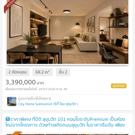
Exclusive
2
2 ห้องนอน
68.2
m
ชั้น
2
3,390,000
บาท
16/07/2026 9:41:49
City Home Sukhumvit (ซิตี้ โฮม สุขุมวิท )
🏦ราคาพิเศษ ที่ปิติ สุขุมวิท 101 คอนโดระดับPremium เป็นห้อง
ใหม่จากโครงการ ด้วยทำเลติดถนนสุขุมวิท ในราคาเริ่มต้น เพียง
7.5 MB