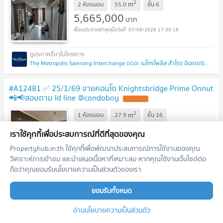
2
m
2 ห้องนอน
55.0
ชั้น
6
5,665,000
บาท
07/08/2026 17:00:18
The Metropolis Samrong Interchange (เดอะ เมโทรโพลิส สำโรง อินเตอร์เชนจ์)
#A12481 ✅ 25/1/69 ขายคอนโด Knightsbridge Prime Onnut
📲📢สอบถาม ld line @condoboy
2
m
1 ห้องนอน
27.9
ชั้น
16
4,899,000
บาท
เราใช้คุกกี้เพื่อประสบการณ์ที่ดีที่สุดของคุณ
07/08/2026 17:00:18
Propertyhub.in.th ใช้คุกกี้เพื่อพัฒนาประสบการณ์การใช้งานของคุณ
วิเคราะห์การเข้าชม และนำเสนอเนื้อหาที่เหมาะสม หากคุณใช้งานเว็บไซต์ต่อ
ถือว่าคุณยอมรับนโยบายความเป็นส่วนตัวของเรา
Knightsbridge Prime Onnut (ไนท์บริดจ์ ไพร์ม อ่อนนุช)
ยอมรับทั้งหมด
#A124173 ✅ 1/12/68 ขายคอนโด Very 3 Sukhumvit 72 📲📢
สอบถาม ld line @condoboy
อ่านนโยบายความเป็นส่วนตัว