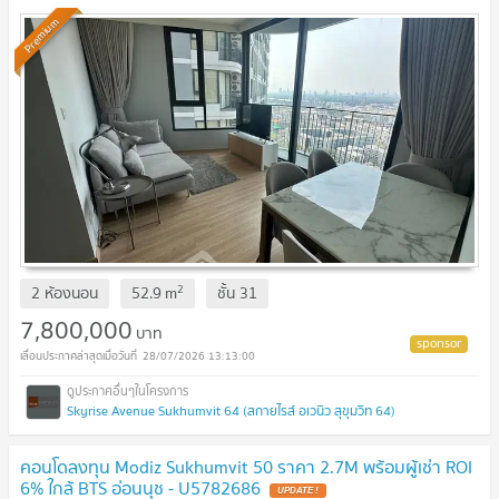
Premium
2
2 ห้องนอน
52.9
m
ชั้น
31
7,800,000
บาท
28/07/2026 13:13:00
Skyrise Avenue Sukhumvit 64 (สกายไรส์ อเวนิว สุขุมวิท 64)
คอนโดลงทุน Modiz Sukhumvit 50 ราคา 2.7M พร้อมผู้เช่า ROI
6% ใกล้ BTS อ่อนนุช - U5782686