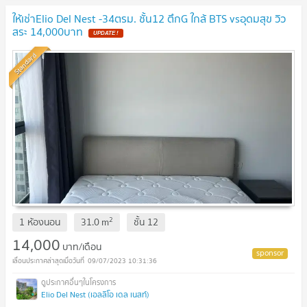
ให้เช่าElio Del Nest -34ตรม. ชั้น12 ตึกG ใกล้ BTS vsอุดมสุข วิว
สระ 14,000บาท
UPDATE !
Standard
2
1 ห้องนอน
31.0
m
ชั้น
12
14,000
บาท/เดือน
09/07/2023 10:31:36
Elio Del Nest (เอลลิโอ เดล เนสท์)