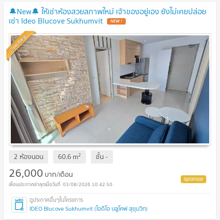
🔔New🔔 ให้เช่าห้องสวยสภาพใหม่ เจ้าของอยู่เอง ยังไม่เคยปล่อย
เช่า Ideo Blucove Sukhumvit
NEW !
Standard
2
2 ห้องนอน
60.6
m
ชั้น
-
26,000
บาท/เดือน
03/08/2026 10:42:50
IDEO Blucove Sukhumvit (ไอดีโอ บลูโคฟ สุขุมวิท)