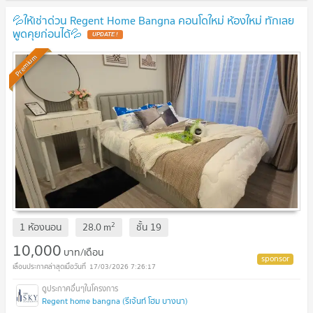
💦ให้เช่าด่วน Regent Home Bangna คอนโดใหม่ ห้องใหม่ ทักเลย
พูดคุยก่อนได้💦
UPDATE !
Premium
2
1 ห้องนอน
28.0
m
ชั้น
19
10,000
บาท/เดือน
17/03/2026 7:26:17
Regent home bangna (รีเจ้นท์ โฮม บางนา)