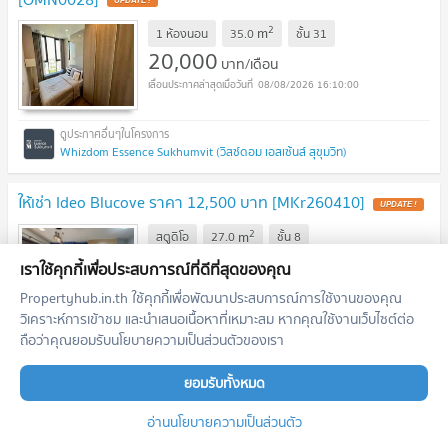
UPDATE !
2
m
1 ห้องนอน
35.0
ชั้น
31
20,000
บาท/เดือน
08/08/2026 16:10:00
Whizdom Essence Sukhumvit (วิสซ์ดอม เอสเซ้นส์ สุขุมวิท)
ให้เช่า Ideo Blucove ราคา 12,500 บาท [MKr260410]
UPDATE !
2
m
สตูดิโอ
27.0
ชั้น
8
12,500
บาท/เดือน
เราใช้คุกกี้เพื่อประสบการณ์ที่ดีที่สุดของคุณ
08/08/2026 16:10:00
Propertyhub.in.th ใช้คุกกี้เพื่อพัฒนาประสบการณ์การใช้งานของคุณ
วิเคราะห์การเข้าชม และนำเสนอเนื้อหาที่เหมาะสม หากคุณใช้งานเว็บไซต์ต่อ
ถือว่าคุณยอมรับนโยบายความเป็นส่วนตัวของเรา
IDEO Blucove Sukhumvit (ไอดีโอ บลูโคฟ สุขุมวิท)
ยอมรับทั้งหมด
🟪🟦🟩🟨🟧 ให้เช่า Elio Del Nest // ห้องใหญ่ 📍 พร้อมเข้าอยู่ 🛎️
อ่านนโยบายความเป็นส่วนตัว
🛎️ | 𝗟𝗶𝗻𝗲@: @𝗮𝘀𝘀𝗲𝘁𝘀𝗽𝗿𝗼
UPDATE !