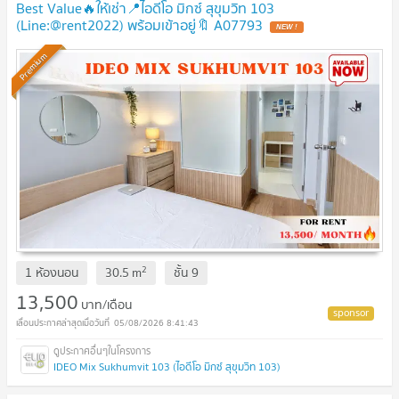
Best Value🔥ให้เช่า📍ไอดีโอ มิกซ์ สุขุมวิท 103
(Line:@rent2022) พร้อมเข้าอยู่🔖 A07793
NEW !
Premium
2
1 ห้องนอน
30.5
m
ชั้น
9
13,500
บาท/เดือน
05/08/2026 8:41:43
IDEO Mix Sukhumvit 103 (ไอดีโอ มิกซ์ สุขุมวิท 103)