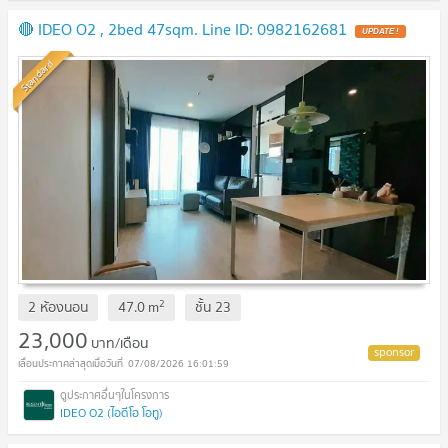
🔴 IDEO O2 , 2bed 47sqm. Line ID: 0982162681
UPDATE !
Standard
2
2 ห้องนอน
47.0
m
ชั้น
23
23,000
บาท/เดือน
07/08/2026 16:01:59
IDEO O2 (ไอดีโอ โอทู)