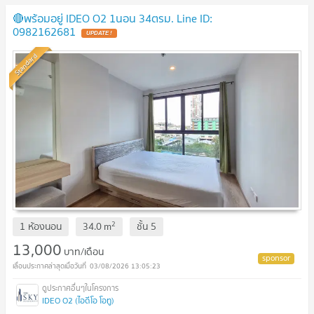
🔴พร้อมอยู่ IDEO O2 1นอน 34ตรม. Line ID:
0982162681
UPDATE !
Standard
2
1 ห้องนอน
34.0
m
ชั้น
5
13,000
บาท/เดือน
03/08/2026 13:05:23
IDEO O2 (ไอดีโอ โอทู)