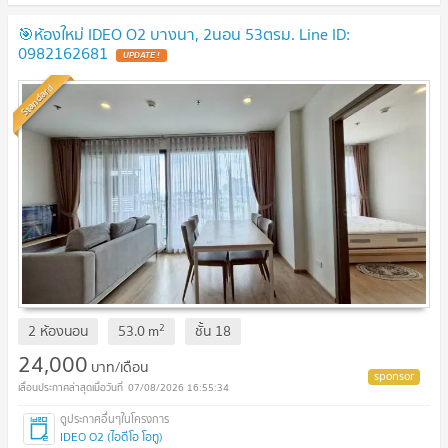
🎯ห้องใหม่ IDEO O2 บางนา, 2นอน 53ตรม. Line ID:
0982162681
UPDATE !
Standard
2
2 ห้องนอน
53.0
m
ชั้น
18
24,000
บาท/เดือน
07/08/2026 16:55:34
IDEO O2 (ไอดีโอ โอทู)