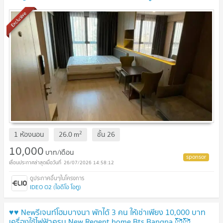
ทำงาน
UPDATE !
Exclusive
2
1 ห้องนอน
26.0
m
ชั้น
26
10,000
บาท/เดือน
26/07/2026 14:58:12
IDEO O2 (ไอดีโอ โอทู)
♥️♥️ Newรีเจนท์โฮม​บางนา พักได้ 3 คน ให้เช่าเพียง 10,000 บาท
เครื่องใช้ไฟฟ้าครบ New Regent home Bts Bangna 🥰🥰