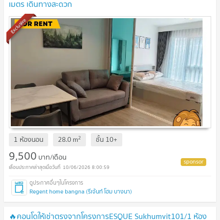
เมตร เดินทางสะดวก
Exclusive
2
1 ห้องนอน
28.0
m
ชั้น
10+
9,500
บาท/เดือน
10/06/2026 8:00:59
Regent home bangna (รีเจ้นท์ โฮม บางนา)
🔥คอนโดให้เช่าตรงจากโครงการESQUE Sukhumvit101/1 ห้อง