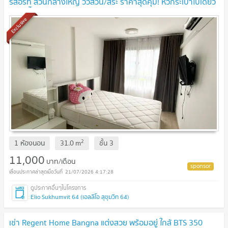
รีสอร์ท ส่วนกลางใหญ่ วิวสวน/สระ ราคาสุดคุ้ม! หิ้วกระเป๋าใบเดียว
เข้าอยู่ได้เลย! 🧳
UPDATE !
Exclusive
2
1 ห้องนอน
31.0
m
ชั้น
3
11,000
บาท/เดือน
21/07/2026 4:17:28
Elio Sukhumvit 64 (เอลลิโอ สุขุมวิท 64)
เช่า Regent Home Bangna แต่งสวย พร้อมอยู่ ใกล้ BTS 350