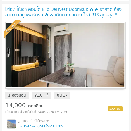
🆙👉 ให้เช่า คอนโด Elio Del Nest Udomsuk 🔥🔥 ราคาดี ห้อง
สวย น่าอยู่ เฟอร์ครบ 🔥🔥 เดินทางสะดวก ใกล้ BTS อุดมสุข !!!
Standard
2
1 ห้องนอน
31.0
m
ชั้น
17
14,000
บาท/เดือน
24/06/2026 17:17:39
Elio Del Nest (เอลลิโอ เดล เนสท์)