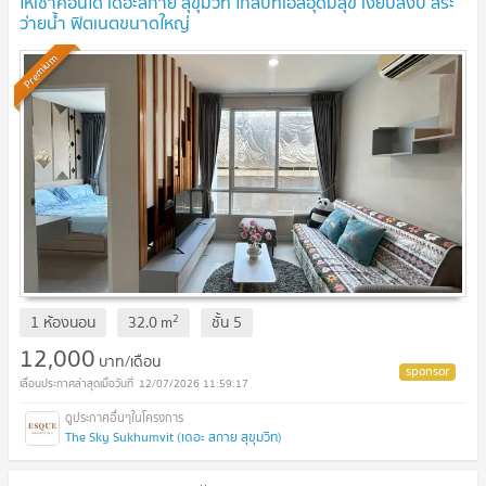
ให้เช่าคอนโด เดอะสกาย สุขุมวิท ใกล้บีทีเอสอุดมสุข เงียบสงบ สระ
ว่ายน้ำ ฟิตเนตขนาดใหญ่
Premium
2
1 ห้องนอน
32.0
m
ชั้น
5
12,000
บาท/เดือน
12/07/2026 11:59:17
The Sky Sukhumvit (เดอะ สกาย สุขุมวิท)