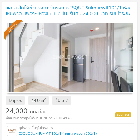
🔥คอนโดให้เช่าตรงจากโครงการESQUE Sukhumvit101/1 ห้อง
ใหม่พร้อมเฟอร์ฯ ห้องLoft 2 ชั้น เริ่มต้น 24,000 บาท รับเช่าระยะ
สั้น พร้อมเข้าอยู่ ใกล้BTSปุณณวิถี
Premium
2
Duplex
44.0
m
ชั้น
6-7
24,000
บาท/เดือน
05/03/2026 10:49:48
ESQUE SUKHUMVIT 101/1 (เอสคิว สุขุมวิท 101/1)