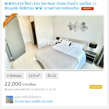
💎💎N1434 ให้เช่า Elio Del Nest (วิวสระว่ายน้ำ) แอดไลน์ >>
@top98 (ใส่@ด้วย) 💎💎 (ภาพถ่ายจากห้องจริง)
UPDATE !
Premium
2
2 ห้องนอน
52.0
m
ชั้น
22
22,000
บาท/เดือน
01/08/2026 21:35:38
Elio Del Nest (เอลลิโอ เดล เนสท์)