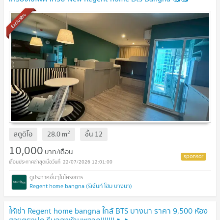
Exclusive
2
สตูดิโอ
28.0
m
ชั้น
12
10,000
บาท/เดือน
22/07/2026 12:01:00
Regent home bangna (รีเจ้นท์ โฮม บางนา)
ให้เช่า Regent home bangna ใกล้ BTS บางนา ราคา 9,500 ห้อง
สวยตรงปก รีบจองห้ามพลาด!!!!!!!🔥🔥